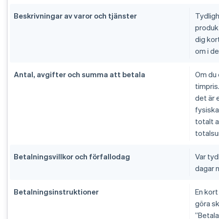
Beskrivningar av varor och tjänster
Tydligh
produkt
dig kor
om i de
Antal, avgifter och summa att betala
Om du 
timpri
det är 
fysiska
totalt 
totals
Betalningsvillkor och förfallodag
Var tyd
dagar n
Betalningsinstruktioner
En kor
göra sk
”Betala