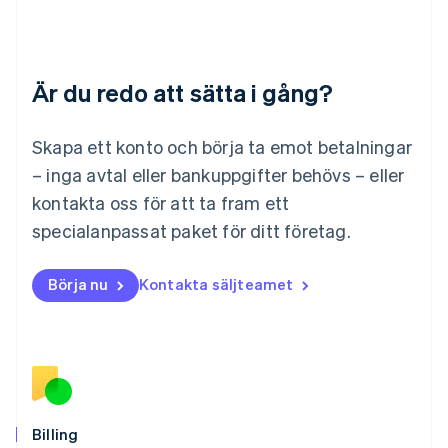
Litauen
English
Luxemburg
Français
Deutsch
English
Är du redo att sätta i gång?
Malaysia
English
简体中文
Malta
Skapa ett konto och börja ta emot betalningar
English
Mexiko
– inga avtal eller bankuppgifter behövs – eller
Español
English
kontakta oss för att ta fram ett
Nederländerna
specialanpassat paket för ditt företag.
Nederlands
English
Norge
English
Börja nu
Kontakta säljteamet
Nya Zeeland
English
Polen
English
Portugal
Português
English
Rumänien
English
Billing