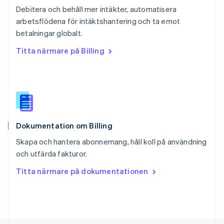
Schweiz
Debitera och behåll mer intäkter, automatisera
Deutsch
Français
Italiano
English
arbetsflödena för intäktshantering och ta emot
Singapore
English
简体中文
betalningar globalt.
Slovakien
Titta närmare på Billing
English
Slovenien
English
Italiano
Spanien
Español
English
Storbritannien
English
Dokumentation om Billing
Sverige
Svenska
English
Skapa och hantera abonnemang, håll koll på användning
Thailand
och utfärda fakturor.
ไทย
English
Tjeckien
Titta närmare på dokumentationen
English
Tyskland
Deutsch
English
Ungern
English