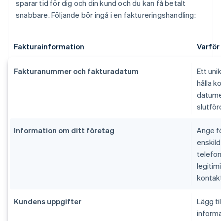
sparar tid för dig och din kund och du kan få betalt
snabbare. Följande bör ingå i en faktureringshandling:
Fakturainformation
Varför 
Fakturanummer och fakturadatum
Ett uni
hålla k
datumet
slutfö
Information om ditt företag
Ange fö
enskild
telefon
legitim
kontakt
Kundens uppgifter
Lägg ti
informa