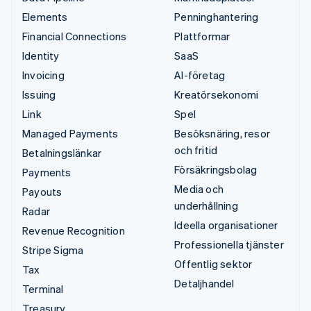
Elements
Penninghantering
Financial Connections
Plattformar
Identity
SaaS
Invoicing
AI-företag
Issuing
Kreatörsekonomi
Link
Spel
Managed Payments
Besöksnäring, resor
och fritid
Betalningslänkar
Försäkringsbolag
Payments
Media och
Payouts
underhållning
Radar
Ideella organisationer
Revenue Recognition
Professionella tjänster
Stripe Sigma
Offentlig sektor
Tax
Detaljhandel
Terminal
Treasury