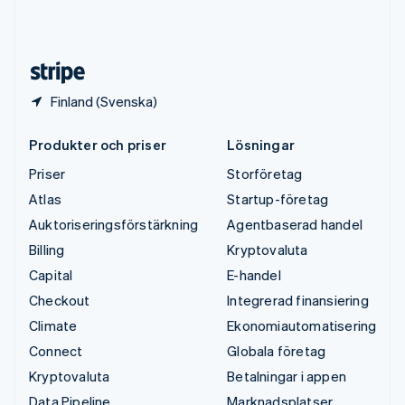
USA
English
Español
简体中文
Österrike
Deutsch
English
Finland (Svenska)
Produkter och priser
Lösningar
Priser
Storföretag
Atlas
Startup-företag
Auktoriseringsförstärkning
Agentbaserad handel
Billing
Kryptovaluta
Capital
E-handel
Checkout
Integrerad finansiering
Climate
Ekonomiautomatisering
Connect
Globala företag
Kryptovaluta
Betalningar i appen
Data Pipeline
Marknadsplatser