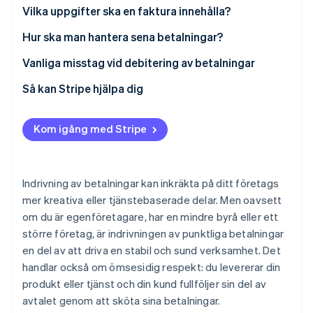
Identitetsverifiering online
1. Kom överens om villkoren redan från början
Vilka uppgifter ska en faktura innehålla?
Partner
Stripe App Marketplace
2. Följ upp ditt arbete
Hur ska man hantera sena betalningar?
3. Fakturera omgående
Skicka betalningspåminnelser
Vanliga misstag vid debitering av betalningar
Stripe Sessions 2026
4. Gör det enkelt att betala
Överväg att debitera förseningsavgifter
Så kan Stripe hjälpa dig
Se hur Stripe bygger den ekonomiska inf
Titta nu
5. Följ upp vid behov
Erbjud delbetalningsplaner
Kom igång med Stripe
6. Registrera betalningen
Indrivning av betalningar kan inkräkta på ditt företags
mer kreativa eller tjänstebaserade delar. Men oavsett
om du är egenföretagare, har en mindre byrå eller ett
större företag, är indrivningen av punktliga betalningar
en del av att driva en stabil och sund verksamhet. Det
handlar också om ömsesidig respekt: du levererar din
produkt eller tjänst och din kund fullföljer sin del av
avtalet genom att sköta sina betalningar.