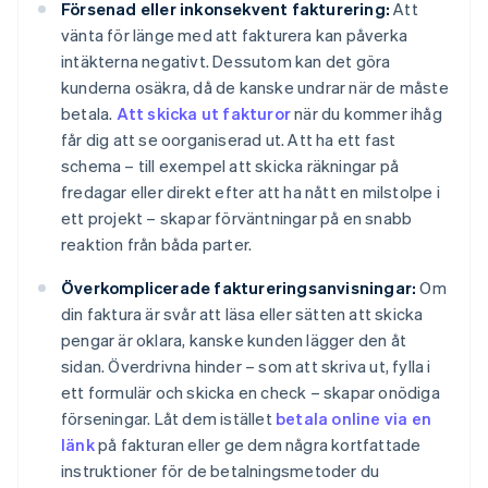
Försenad eller inkonsekvent fakturering:
Att
vänta för länge med att fakturera kan påverka
intäkterna negativt. Dessutom kan det göra
kunderna osäkra, då de kanske undrar när de måste
betala.
Att skicka ut fakturor
när du kommer ihåg
får dig att se oorganiserad ut. Att ha ett fast
schema – till exempel att skicka räkningar på
fredagar eller direkt efter att ha nått en milstolpe i
ett projekt – skapar förväntningar på en snabb
reaktion från båda parter.
Överkomplicerade faktureringsanvisningar:
Om
din faktura är svår att läsa eller sätten att skicka
pengar är oklara, kanske kunden lägger den åt
sidan. Överdrivna hinder – som att skriva ut, fylla i
ett formulär och skicka en check – skapar onödiga
förseningar. Låt dem istället
betala online via en
länk
på fakturan eller ge dem några kortfattade
instruktioner för de betalningsmetoder du