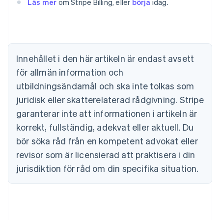
Läs mer
om Stripe Billing, eller
börja
idag.
Australien
English
Belgien
Nederlands
Français
Deutsch
English
Brasilien
Português
English
Innehållet i den här artikeln är endast avsett
Bulgarien
för allmän information och
English
Cypern
utbildningsändamål och ska inte tolkas som
English
juridisk eller skatterelaterad rådgivning. Stripe
Danmark
garanterar inte att informationen i artikeln är
English
Estland
korrekt, fullständig, adekvat eller aktuell. Du
English
bör söka råd från en kompetent advokat eller
Fastlandskina
revisor som är licensierad att praktisera i din
简体中文
English
Finland
jurisdiktion för råd om din specifika situation.
English
Svenska
Frankrike
Français
English
Förenade Arabemiraten
English