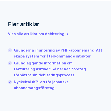
Gibraltar
English
Grekland
English
Fler artiklar
Hongkong SAR, Kina
English
简体中文
Indien
Visa alla artiklar om debitering
English
Irland
English
Grunderna i hantering av PHP-abonnemang: Att
Italien
skapa system för återkommande intäkter
Italiano
English
Japan
Grundläggande information om
日本語
English
faktureringsrutiner: Så här kan företag
Kanada
förbättra sin debiteringsprocess
English
Français
Nyckeltal (KPI:er) för japanska
Kroatien
English
Italiano
abonnemangsföretag
Lettland
English
Liechtenstein
Deutsch
English