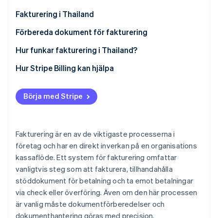
Identitetsverifiering online
Partner
Fakturering i Thailand
Stripe App Marketplace
Förbereda dokument för fakturering
Fakturor
Hur funkar fakturering i Thailand?
Stripe Sessions 2026
Inköpsordrar från kund
Avtala om villkor för betalning
Hur Stripe Billing kan hjälpa
Se hur Stripe bygger den ekonomiska inf
Titta nu
Leveranskvittering eller formulär för slutfört arbete
Schemalägg ett faktureringsdatum
Börja med Stripe
Skattefakturor
Förbereda dokumenten för fakturan
Övriga dokument
Leverera dokument
Fakturering är en av de viktigaste processerna i
Kontrollera och bekräfta mottagande av dokument
företag och har en direkt inverkan på en organisations
kassaflöde. Ett system för fakturering omfattar
Spåra transaktioner (vid behov)
vanligtvis steg som att fakturera, tillhandahålla
Ta emot betalningar och registrera konton
stöddokument för betalning och ta emot betalningar
via check eller överföring. Även om den här processen
är vanlig måste dokumentförberedelser och
dokumenthantering göras med precision.