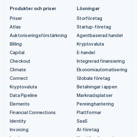
Produkter och priser
Lösningar
Priser
Storföretag
Atlas
Startup-företag
Auktoriseringsförstärkning
Agentbaserad handel
Billing
Kryptovaluta
Capital
E-handel
Checkout
Integrerad finansiering
Climate
Ekonomiautomatisering
Connect
Globala företag
Kryptovaluta
Betalningar i appen
Data Pipeline
Marknadsplatser
Elements
Penninghantering
Financial Connections
Plattformar
Identity
SaaS
Invoicing
AI-företag