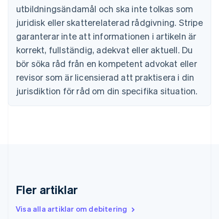
utbildningsändamål och ska inte tolkas som
English
Cypern
juridisk eller skatterelaterad rådgivning. Stripe
English
garanterar inte att informationen i artikeln är
Danmark
korrekt, fullständig, adekvat eller aktuell. Du
English
Estland
bör söka råd från en kompetent advokat eller
English
revisor som är licensierad att praktisera i din
Fastlandskina
简体中文
English
jurisdiktion för råd om din specifika situation.
Finland
English
Svenska
Frankrike
Français
English
Förenade Arabemiraten
English
Gibraltar
English
Grekland
Fler artiklar
English
Hongkong SAR, Kina
Visa alla artiklar om debitering
English
简体中文
Indien