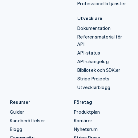
Professionella tjänster
Utvecklare
Dokumentation
Referensmaterial för
API
API-status
API-changelog
Bibliotek och SDK:er
Stripe Projects
Utvecklarblogg
Resurser
Företag
Guider
Produktplan
Kundberättelser
Karriärer
Blogg
Nyhetsrum
Community
Stripe Press