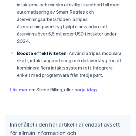
intäkterna och minska ofrivilligt kundbortfall med
automatisering av Smart Retries och
återvinningsarbetsflöden. Stripes
återställningsverktyg hjälpte användare att
återvinna över 6,5 miljarder USD i intäkter under
2024.
Boosta effektiviteten:
Använd Stripes modulära
skatt, intäktsrapportering och dataverktyg för att
kombinera flera intäktssystem i ett. Integrera
enkelt med programvara från tredje part.
Läs mer
om Stripe Billing, eller
börja idag
.
Australien
English
Belgien
Nederlands
Français
Deutsch
English
Brasilien
Innehållet i den här artikeln är endast avsett
Português
English
för allmän information och
Bulgarien