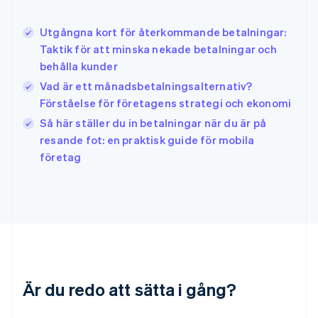
English
Irland
Utgångna kort för återkommande betalningar:
English
Taktik för att minska nekade betalningar och
Italien
behålla kunder
Italiano
English
Japan
Vad är ett månadsbetalningsalternativ?
日本語
English
Förståelse för företagens strategi och ekonomi
Kanada
Så här ställer du in betalningar när du är på
English
Français
resande fot: en praktisk guide för mobila
Kroatien
English
Italiano
företag
Lettland
English
Liechtenstein
Deutsch
English
Litauen
English
Luxemburg
Français
Deutsch
English
Är du redo att sätta i gång?
Malaysia
English
简体中文
Malta