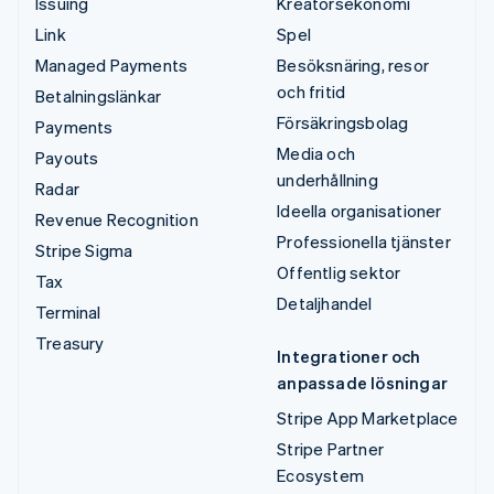
Issuing
Kreatörsekonomi
Link
Spel
Managed Payments
Besöksnäring, resor
och fritid
Betalningslänkar
Försäkringsbolag
Payments
Media och
Payouts
underhållning
Radar
Ideella organisationer
Revenue Recognition
Professionella tjänster
Stripe Sigma
Offentlig sektor
Tax
Detaljhandel
Terminal
Treasury
Integrationer och
anpassade lösningar
Stripe App Marketplace
Stripe Partner
Ecosystem