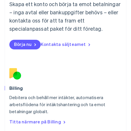
Skapa ett konto och börja ta emot betalningar
English
Mexiko
– inga avtal eller bankuppgifter behövs – eller
Español
English
kontakta oss för att ta fram ett
Nederländerna
specialanpassat paket för ditt företag.
Nederlands
English
Norge
English
Börja nu
Kontakta säljteamet
Nya Zeeland
English
Polen
English
Portugal
Português
English
Rumänien
English
Billing
Schweiz
Debitera och behåll mer intäkter, automatisera
Deutsch
Français
Italiano
English
arbetsflödena för intäktshantering och ta emot
Singapore
English
简体中文
betalningar globalt.
Slovakien
Titta närmare på Billing
English
Slovenien