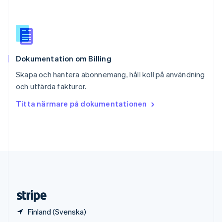
English
Italiano
Spanien
Español
English
Storbritannien
English
Dokumentation om Billing
Sverige
Svenska
English
Skapa och hantera abonnemang, håll koll på användning
Thailand
och utfärda fakturor.
ไทย
English
Tjeckien
Titta närmare på dokumentationen
English
Tyskland
Deutsch
English
Ungern
English
USA
English
Español
简体中文
Österrike
Deutsch
English
Finland (Svenska)