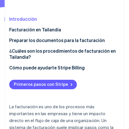
Introducción
Ecosistema
Sesiones de Stripe 2026
Facturación en Tailandia
Socios
Descubre cómo Stripe construye la infraestructura económi
Stripe App Marketplace
Mirar ahora
Preparar los documentos para la facturación
Facturas
¿Cuáles son los procedimientos de facturación en
Tailandia?
Pedidos de compra de clientes
Acordar las condiciones de pago
Cómo puede ayudarte Stripe Billing
Pedidos de entrega o formularios de finalización
del trabajo
Programar una fecha de facturación
Primeros pasos con Stripe
Facturas de impuestos
Preparar los documentos de facturación
Otros documentos
Entregar documentos
La facturación es uno de los procesos más
Comprobar y confirmar el recibo de los documentos
importantes en las empresas y tiene un impacto
directo en el flujo de caja de una organización. Un
Seguimiento de las transacciones (si es necesario)
sistema de facturación suele implicar pasos como la