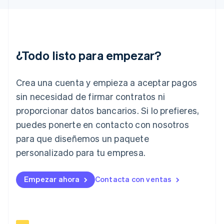
English
Hungría
English
India
English
¿Todo listo para empezar?
Irlanda
English
Crea una cuenta y empieza a aceptar pagos
Italia
Italiano
English
sin necesidad de firmar contratos ni
Japón
proporcionar datos bancarios. Si lo prefieres,
日本語
English
Letonia
puedes ponerte en contacto con nosotros
English
para que diseñemos un paquete
Liechtenstein
personalizado para tu empresa.
Deutsch
English
Lituania
English
Empezar ahora
Contacta con ventas
Luxemburgo
Français
Deutsch
English
Malasia
English
简体中文
Malta