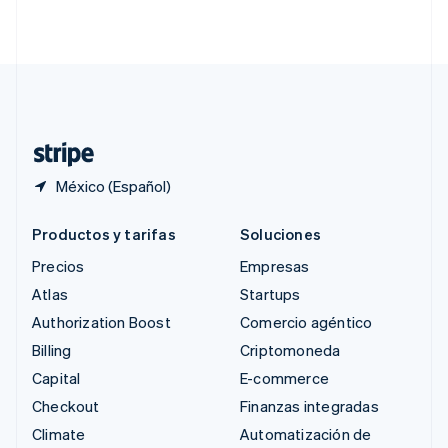
English
简体中文
Suecia
Svenska
English
Suiza
Deutsch
Français
Italiano
English
Tailandia
ไทย
English
México (Español)
Productos y tarifas
Soluciones
Precios
Empresas
Atlas
Startups
Authorization Boost
Comercio agéntico
Billing
Criptomoneda
Capital
E-commerce
Checkout
Finanzas integradas
Climate
Automatización de