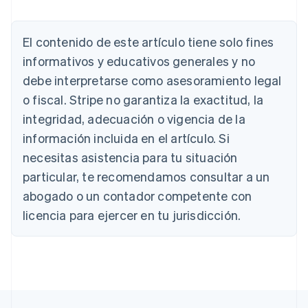
El contenido de este artículo tiene solo fines
Alemania
informativos y educativos generales y no
Deutsch
English
debe interpretarse como asesoramiento legal
Australia
o fiscal. Stripe no garantiza la exactitud, la
English
Austria
integridad, adecuación o vigencia de la
Deutsch
English
información incluida en el artículo. Si
Bélgica
necesitas asistencia para tu situación
Nederlands
Français
Deutsch
English
Brasil
particular, te recomendamos consultar a un
Português
English
abogado o un contador competente con
Bulgaria
English
licencia para ejercer en tu jurisdicción.
Canadá
English
Français
China continental
简体中文
English
Chipre
English
Croacia