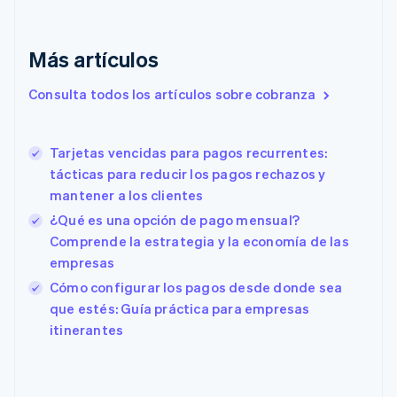
English
Italiano
Dinamarca
English
Más artículos
Emiratos Árabes Unidos
English
Consulta todos los artículos sobre cobranza
Eslovaquia
English
Eslovenia
Tarjetas vencidas para pagos recurrentes:
English
Italiano
tácticas para reducir los pagos rechazos y
España
mantener a los clientes
Español
English
Estados Unidos
¿Qué es una opción de pago mensual?
English
Español
简体中文
Comprende la estrategia y la economía de las
Estonia
empresas
English
Cómo configurar los pagos desde donde sea
Finlandia
English
Svenska
que estés: Guía práctica para empresas
Francia
itinerantes
Français
English
Gibraltar
English
Grecia