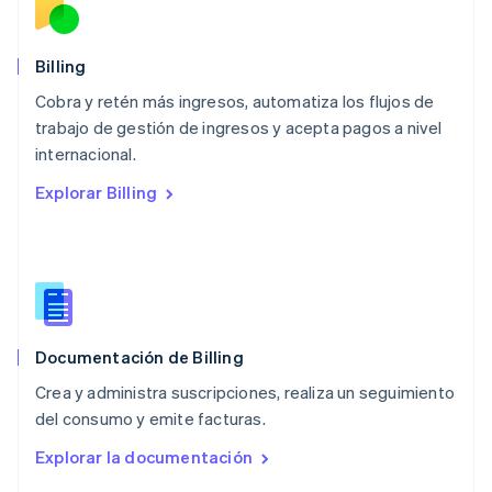
English
México
Español
English
Billing
Noruega
Cobra y retén más ingresos, automatiza los flujos de
English
trabajo de gestión de ingresos y acepta pagos a nivel
Nueva Zelandia
English
internacional.
Países Bajos
Explorar Billing
Nederlands
English
Polonia
English
Portugal
Português
English
RAE de Hong Kong, China
English
简体中文
Documentación de Billing
Reino Unido
English
Crea y administra suscripciones, realiza un seguimiento
República Checa
del consumo y emite facturas.
English
Rumania
Explorar la documentación
English
Singapur