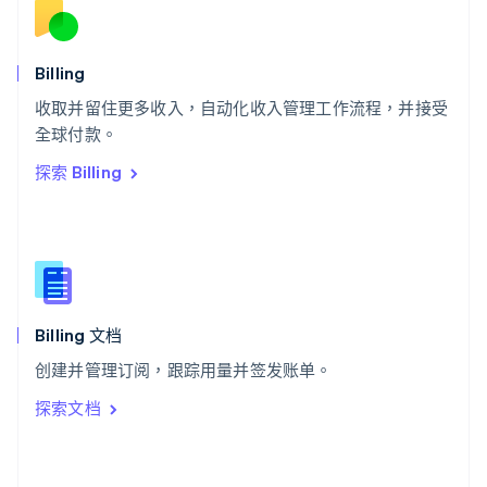
English
斯洛文尼亚
English
Italiano
Billing
泰国
ไทย
English
收取并留住更多收入，自动化收入管理工作流程，并接受
希腊
全球付款。
English
探索 Billing
西班牙
Español
English
新加坡
English
简体中文
新西兰
English
匈牙利
English
Billing 文档
意大利
创建并管理订阅，跟踪用量并签发账单。
Italiano
English
印度
探索文档
English
英国
English
直布罗陀