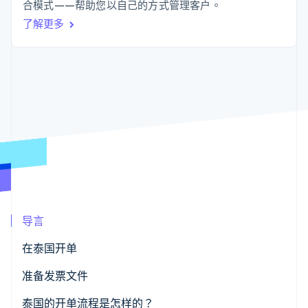
接入 125+ 种支
Stripe Sigma
合模式——帮助您以自己的方式管理客户。
产品路线图
SaaS
付方式
自定义报告
Sessions 年度大会
了解更多
Authorization
Data Pipeline
招聘
Boost
数据同步
资讯中心
支付成功率优
资源
Stripe Press
化
按行业
Link
应用集成
加速结账
AI 企业
代码示例
创作者经济
开发者博客
联系
游戏
API 状态
酒店、旅游与休闲
联系销售
保险
成为合作伙伴
更多
媒体与娱乐
Product roadmap
非营利组织
了解未来规划
专业服务
公共部门
Radar
零售
欺诈防范
导言
Atlas
初创企业注册
在泰国开单
生态系统
Climate
准备发票文件
碳移除
合作伙伴
Stripe App Marketplace
发票
泰国的开单流程是怎样的？