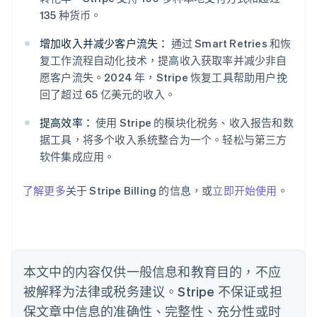
135 种货币。
阿联酋
增加收入并减少客户流失：
通过 Smart Retries 和恢
English
爱尔兰
复工作流程自动化技术，提高收入获取率并减少非自
English
愿客户流失。2024 年，Stripe 恢复工具帮助用户挽
爱沙尼亚
回了超过 65 亿美元的收入。
English
奥地利
提高效率：
使用 Stripe 的模块化税务、收入报告和数
Deutsch
English
据工具，将多个收入系统整合为一个。轻松与第三方
澳大利亚
软件集成应用。
English
巴西
Português
English
了解更多
关于 Stripe Billing 的信息，或
立即开始使用
。
保加利亚
English
比利时
Nederlands
Français
Deutsch
English
波兰
本文中的内容仅供一般信息和教育目的，不应
English
丹麦
被解释为法律或税务建议。Stripe 不保证或担
English
保文章中信息的准确性、完整性、充分性或时
德国