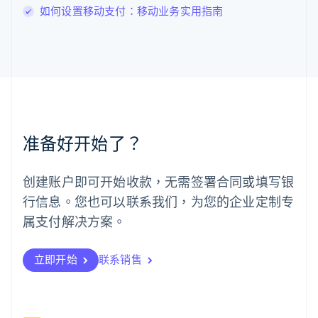
如何设置移动支付：移动业务实用指南
English
马尔他
English
马来西亚
English
简体中文
美国
English
Español
简体中文
墨西哥
Español
English
准备好开始了？
挪威
English
葡萄牙
创建账户即可开始收款，无需签署合同或填写银
Português
English
行信息。您也可以联系我们，为您的企业定制专
日本
日本語
English
属支付解决方案。
瑞典
Svenska
English
瑞士
立即开始
联系销售
Deutsch
Français
Italiano
English
塞浦路斯
English
斯洛伐克