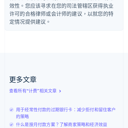
效性。您应该寻求在您的司法管辖区获得执业
Deutsch
English
法国
许可的合格律师或会计师的建议，以就您的特
Français
English
定情况提供建议。
芬兰
English
Svenska
荷兰
Nederlands
English
加拿大
English
Français
捷克
English
克罗地亚
English
Italiano
更多文章
拉脱维亚
English
查看所有“计费”相关文章
立陶宛
English
列支敦士登
用于经常性付款的过期银行卡：减少拒付和留住客户
Deutsch
English
卢森堡
的策略
Français
Deutsch
English
什么是按月付款方案？了解商家策略和经济效益
罗马尼亚