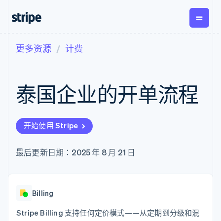
更多资源
计费
按企业阶段
文档
学习
支付
营收
资金管
平台
理
易市
大型企业
Stripe 文档
博客
Payments
Billing
初创企业
API 参考文档
客户案例
泰国企业的开单流程
在线支付
经常性收入
Global
Conn
库与 SDK
指南
Managed
Metronome
Payouts
Stripe Apps
Payments
按用量计费
平台
备案商家解决
Subscriptions
向第三
按应用场景
方案
方打款
开始使用 Stripe
支持
订阅管理
Payment links
Crypto
指南
智能体商务
Invoicing
钱包、
加密货币
获取支持
无代码支付
一次性或定期
稳定币
最后更新日期：2025 年 8 月 21 日
电子商务
接受线上付款
托管支持方案
Checkout
账单
发行和
嵌入式金融
实施预置结账流程
专业服务
预构建支付界
Tax
发卡基
财务自动化
构建平台或交易市场
面
销售税和增值
础设施
全球化企业
管理订阅
Elements
税自动化
应用内支付
提供按用量计费
Billing
灵活的 UI 组件
Revenue
交易市场
发行稳定币支持的支付卡
Payment
Recognition
公司
资金管理
通过智能体配置和管理服
Stripe Billing 支持任何定价模式——从定期到分级和混
methods
会计自动化
平台
务