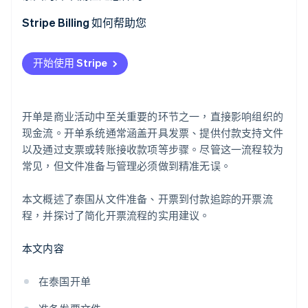
客户采购订单
商定支付条款
Stripe Billing 如何帮助您
Stripe Sessions 2026
交货订单或工作完成表
安排开单日期
了解 Stripe 如何为 AI 构建经济基础设施。
开始使用 Stripe
立即观看
税务发票
准备发票文件
其他文件
交付文件
开单是商业活动中至关重要的环节之一，直接影响组织的
检查并确认文件收讫
现金流。开单系统通常涵盖开具发票、提供付款支持文件
以及通过支票或转账接收款项等步骤。尽管这一流程较为
跟踪交易情况（如需要）
常见，但文件准备与管理必须做到精准无误。
接收款项并记录账目
本文概述了泰国从文件准备、开票到付款追踪的开票流
程，并探讨了简化开票流程的实用建议。
本文内容
在泰国开单