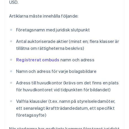
USD.
Artiklarna måste innehålla följande:
Företagsnamn med juridisk slutpunkt
Antal auktoriserade aktier (minst en; flera klasser är
tillåtna om rättigheterna beskrivs)
Registrerat ombuds
namn och adress
Namn och adress för varje bolagsbildare
Adress till huvudkontor (krävs om det finns en plats
för huvudkontoret vid tidpunkten för bildandet)
Valfria klausuler (t.ex. namn på styrelseledamöter,
ett senarelagt ikraftträdandedatum, ett specifikt
företagssyfte)
När stadgarna har godkänts kommer företaget juridiskt