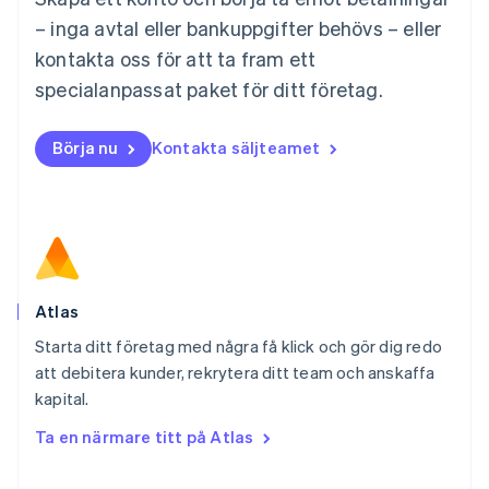
English
Mexiko
– inga avtal eller bankuppgifter behövs – eller
Español
English
kontakta oss för att ta fram ett
Nederländerna
specialanpassat paket för ditt företag.
Nederlands
English
Norge
English
Börja nu
Kontakta säljteamet
Nya Zeeland
English
Polen
English
Portugal
Português
English
Rumänien
English
Atlas
Schweiz
Starta ditt företag med några få klick och gör dig redo
Deutsch
Français
Italiano
English
att debitera kunder, rekrytera ditt team och anskaffa
Singapore
English
简体中文
kapital.
Slovakien
Ta en närmare titt på Atlas
English
Slovenien