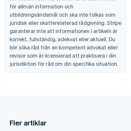
English
för allmän information och
Cypern
English
utbildningsändamål och ska inte tolkas som
Danmark
juridisk eller skatterelaterad rådgivning. Stripe
English
Estland
garanterar inte att informationen i artikeln är
English
korrekt, fullständig, adekvat eller aktuell. Du
Fastlandskina
bör söka råd från en kompetent advokat eller
简体中文
English
Finland
revisor som är licensierad att praktisera i din
English
Svenska
jurisdiktion för råd om din specifika situation.
Frankrike
Français
English
Förenade Arabemiraten
English
Gibraltar
English
Grekland
English
Hongkong SAR, Kina
English
简体中文
Fler artiklar
Indien