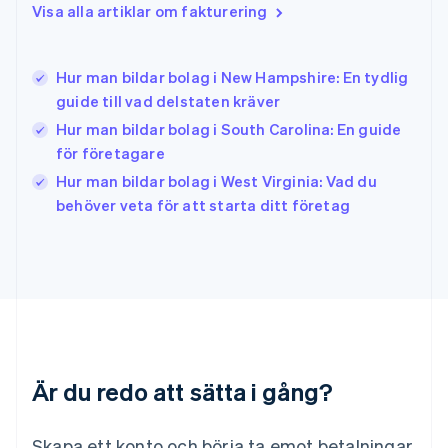
English
Visa alla artiklar om fakturering
Irland
English
Italien
Hur man bildar bolag i New Hampshire: En tydlig
Italiano
English
guide till vad delstaten kräver
Japan
日本語
English
Hur man bildar bolag i South Carolina: En guide
Kanada
för företagare
English
Français
Hur man bildar bolag i West Virginia: Vad du
Kroatien
English
Italiano
behöver veta för att starta ditt företag
Lettland
English
Liechtenstein
Deutsch
English
Litauen
English
Luxemburg
Français
Deutsch
English
Är du redo att sätta i gång?
Malaysia
English
简体中文
Malta
Skapa ett konto och börja ta emot betalningar