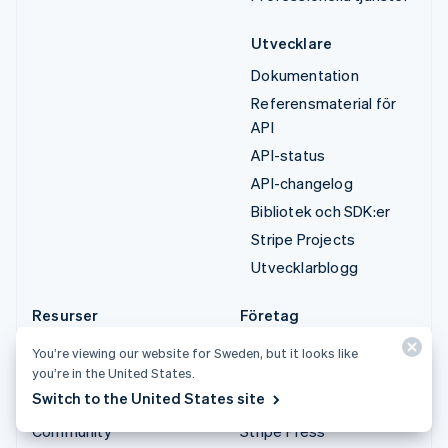
Utvecklare
Dokumentation
Referensmaterial för
API
API-status
API-changelog
Bibliotek och SDK:er
Stripe Projects
Utvecklarblogg
Resurser
Företag
Guider
Produktplan
You’re viewing our website for Sweden, but it looks like
you’re in the United States.
Kundberättelser
Karriärer
Switch to the United States site
Blogg
Nyhetsrum
Community
Stripe Press