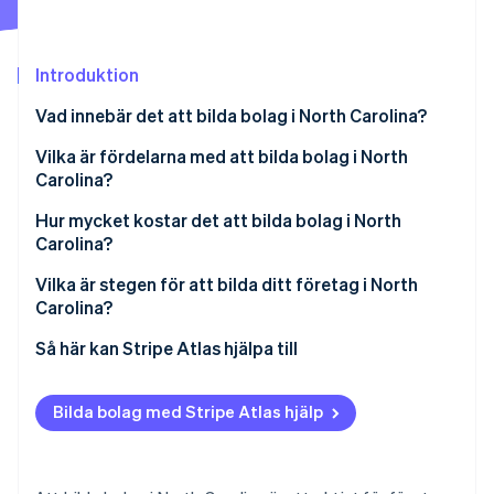
Identitetsverifiering online
Partner
Stripe App Marketplace
Introduktion
Vad innebär det att bilda bolag i North Carolina?
Stripe Sessions 2026
Se hur Stripe bygger den ekonomiska inf
Vilka är fördelarna med att bilda bolag i North
Titta nu
Carolina?
En inkomstskatt för företag som försvinner
Hur mycket kostar det att bilda bolag i North
Carolina?
Gynnsam skattebehandling i flera delstater
Vilka är stegen för att bilda ditt företag i North
Förutsägbara regler för franchiseskatt
Carolina?
Specialdomstol för företagstvister
Välj företagsstruktur
Så här kan Stripe Atlas hjälpa till
Välj och kontrollera ett företagsnamn
Ansök till Atlas
Bilda bolag med Stripe Atlas hjälp
Utse ett registrerat ombud
Ta emot betalningar och banktjänster innan ditt EIN
anländer
Lämna in bolagsordningen
Kontantfritt aktieköp för grundare