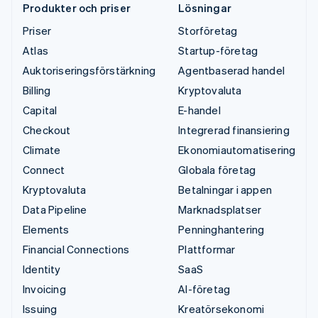
Produkter och priser
Lösningar
Priser
Storföretag
Atlas
Startup-företag
Auktoriseringsförstärkning
Agentbaserad handel
Billing
Kryptovaluta
Capital
E-handel
Checkout
Integrerad finansiering
Climate
Ekonomiautomatisering
Connect
Globala företag
Kryptovaluta
Betalningar i appen
Data Pipeline
Marknadsplatser
Elements
Penninghantering
Financial Connections
Plattformar
Identity
SaaS
Invoicing
AI-företag
Issuing
Kreatörsekonomi