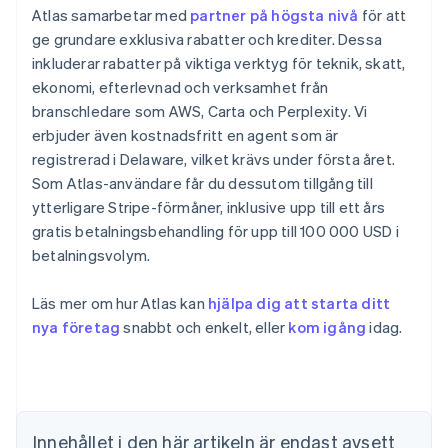
Atlas samarbetar med
partner på högsta nivå
för att
ge grundare exklusiva rabatter och krediter. Dessa
inkluderar rabatter på viktiga verktyg för teknik, skatt,
ekonomi, efterlevnad och verksamhet från
branschledare som AWS, Carta och Perplexity. Vi
erbjuder även kostnadsfritt en agent som är
registrerad i Delaware, vilket krävs under första året.
Som Atlas-användare får du dessutom tillgång till
ytterligare Stripe-förmåner, inklusive upp till ett års
gratis betalningsbehandling för upp till 100 000 USD i
betalningsvolym.
Läs mer om hur Atlas kan
hjälpa dig att starta ditt
Australien
nya företag
snabbt och enkelt, eller
kom igång
idag.
English
Belgien
Nederlands
Français
Deutsch
English
Brasilien
Português
English
Bulgarien
Innehållet i den här artikeln är endast avsett