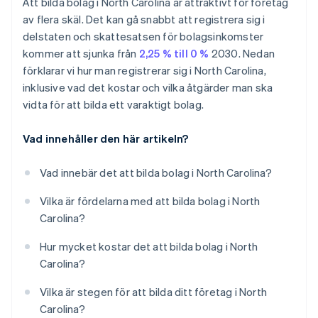
Att bilda bolag i North Carolina är attraktivt för företag
Håll ett organisationsmöte
av flera skäl. Det kan gå snabbt att registrera sig i
Automatisk deklaration för val av skatt enligt 83(b)
delstaten och skattesatsen för bolagsinkomster
Registrera dig för delstatsskatter och eventuella
nödvändiga tillstånd
Juridiska dokument för företag i världsklass
kommer att sjunka från
2,25 % till 0 %
2030. Nedan
förklarar vi hur man registrerar sig i North Carolina,
Lämna in din årsredovisning
Ett kostnadsfritt år med Stripe Payments, plus
inklusive vad det kostar och vilka åtgärder man ska
50 000 USD i partnerkrediter och rabatter
vidta för att bilda ett varaktigt bolag.
Vad innehåller den här artikeln?
Vad innebär det att bilda bolag i North Carolina?
Vilka är fördelarna med att bilda bolag i North
Carolina?
Hur mycket kostar det att bilda bolag i North
Carolina?
Vilka är stegen för att bilda ditt företag i North
Carolina?