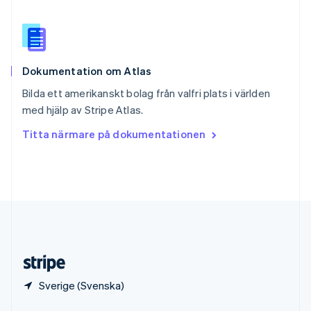
English
Italiano
Spanien
Español
English
Storbritannien
English
Dokumentation om Atlas
Sverige
Svenska
English
Bilda ett amerikanskt bolag från valfri plats i världen
Thailand
med hjälp av Stripe Atlas.
ไทย
English
Tjeckien
Titta närmare på dokumentationen
English
Tyskland
Deutsch
English
Ungern
English
USA
English
Español
简体中文
Österrike
Deutsch
English
Sverige (Svenska)