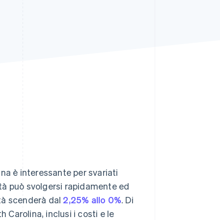
Stripe Sessions 2026
Scopri come Stripe sta
costruendo
l'infrastruttura
economica per l'IA.
Guarda ora
lina è interessante per svariati
ietà può svolgersi rapidamente ed
ietà scenderà dal
2,25% allo 0%
. Di
 Carolina, inclusi i costi e le