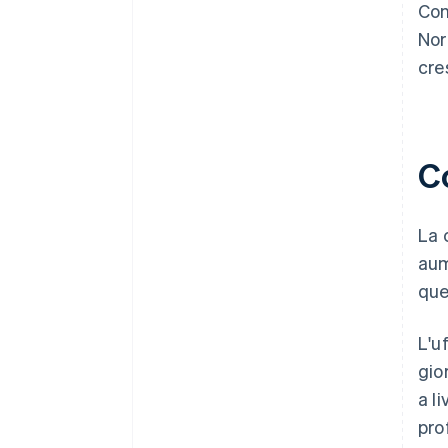
Con
Nor
cre
Co
La 
aum
que
L'u
gio
a l
pro