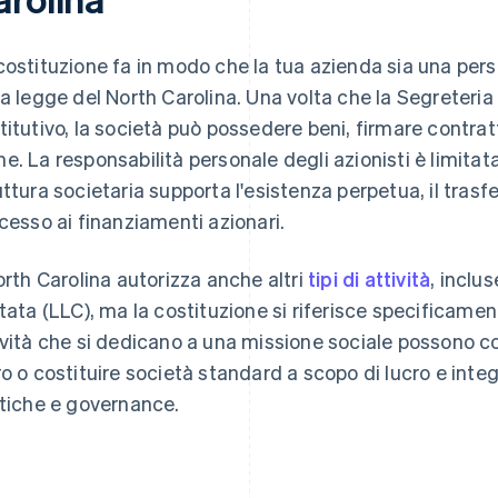
costituzione fa in modo che la tua azienda sia una pers
la legge del North Carolina. Una volta che la Segreteria 
titutivo, la società può possedere beni, firmare contrat
e. La responsabilità personale degli azionisti è limitata
uttura societaria supporta l'esistenza perpetua, il trasf
ccesso ai finanziamenti azionari.
North Carolina autorizza anche altri
tipi di attività
, inclu
itata (LLC), ma la costituzione si riferisce specificament
ività che si dedicano a una missione sociale possono co
ro o costituire società standard a scopo di lucro e integr
itiche e governance.