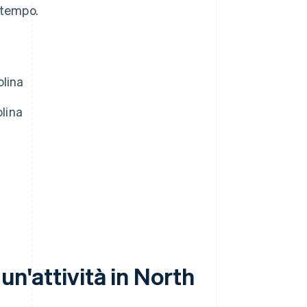
 tempo.
olina
olina
a
 un'attività in North