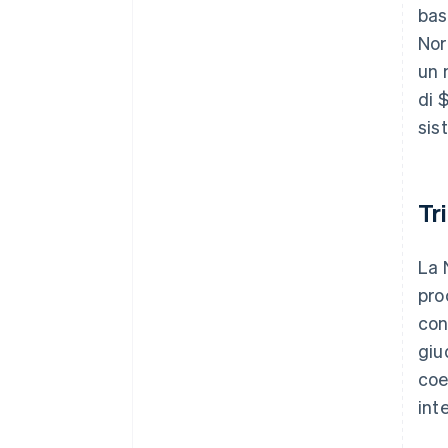
bas
Nor
un 
di 
sis
Tr
La 
pro
con
giu
coe
int