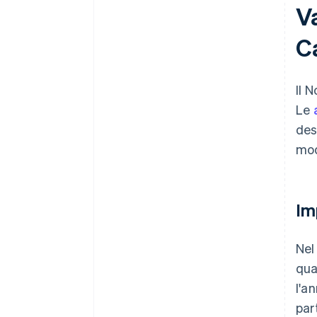
Va
C
Il 
Le
des
mod
Im
Nel
qua
l'a
par