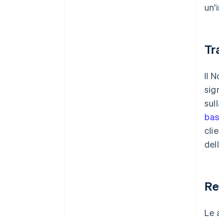
un'
Tr
Il 
sig
sul
bas
cli
del
Re
Le 