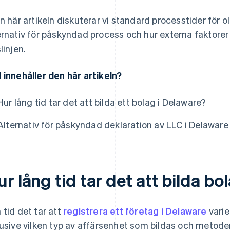
en här artikeln diskuterar vi standard processtider för 
ernativ för påskyndad process och hur externa faktore
linjen.
 innehåller den här artikeln?
Hur lång tid tar det att bilda ett bolag i Delaware?
Alternativ för påskyndad deklaration av LLC i Delaware
r lång tid tar det att bilda bo
 tid det tar att
registrera ett företag i Delaware
varie
lusive vilken typ av affärsenhet som bildas och metode