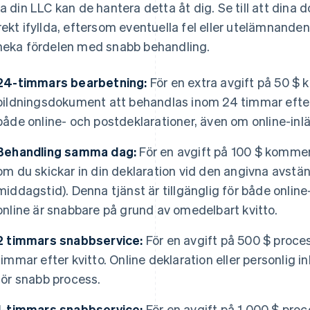
da din LLC kan de hantera detta åt dig. Se till att dina 
rekt ifyllda, eftersom eventuella fel eller utelämnanden
neka fördelen med snabb behandling.
24-timmars bearbetning:
För en extra avgift på 50 $
bildningsdokument att behandlas inom 24 timmar efter
både online- och postdeklarationer, även om online-inl
Behandling samma dag:
För en avgift på 100 $ komme
om du skickar in din deklaration vid den angivna avstän
middagstid). Denna tjänst är tillgänglig för både onlin
online är snabbare på grund av omedelbart kvitto.
2 timmars snabbservice:
För en avgift på 500 $ proce
timmar efter kvitto. Online deklaration eller personlig 
för snabb process.
1-timmars snabbservice:
För en avgift på 1 000 $ pro