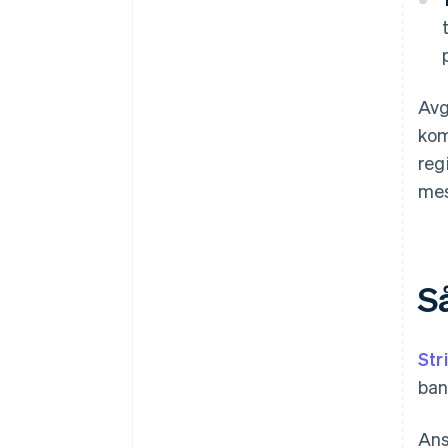
Avg
kom
reg
mes
Så
Str
ban
Ans