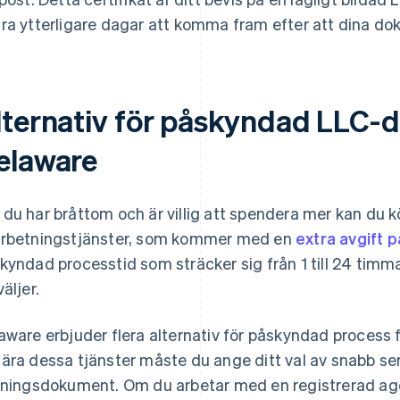
ra ytterligare dagar att komma fram efter att dina do
lternativ för påskyndad LLC-de
elaware
du har bråttom och är villig att spendera mer kan du
rbetningstjänster, som kommer med en
extra avgift p
kyndad processtid som sträcker sig från 1 till 24 timma
äljer.
aware erbjuder flera alternativ för påskyndad process 
ära dessa tjänster måste du ange ditt val av snabb ser
dningsdokument. Om du arbetar med en registrerad agent