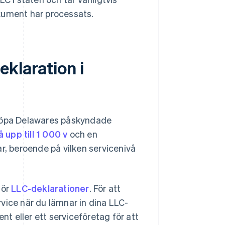
kument har processats.
klaration i
 köpa Delawares påskyndade
å upp till 1 000 v
och en
r, beroende på vilken servicenivå
för
LLC-deklarationer
. För att
vice när du lämnar in dina LLC-
 eller ett serviceföretag för att