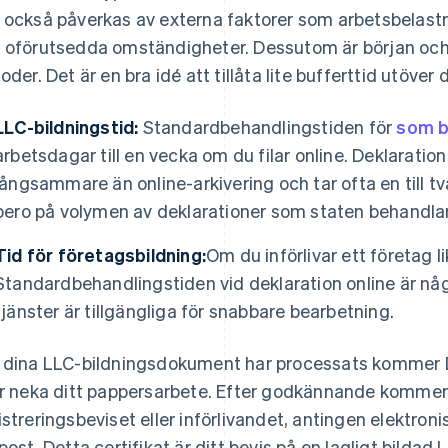
 också påverkas av externa faktorer som arbetsbelastn
 oförutsedda omständigheter. Dessutom är början och sl
ioder. Det är en bra idé att tillåta lite bufferttid utöv
LLC-bildningstid:
Standardbehandlingstiden för
som b
arbetsdagar till en vecka om du filar online. Deklaration
långsammare än online-arkivering och tar ofta en till t
bero på volymen av deklarationer som staten behandlar
Tid för företagsbildning:
Om du införlivar ett företag li
Standardbehandlingstiden vid deklaration online är n
tjänster är tillgängliga för snabbare bearbetning.
 dina LLC-bildningsdokument har processats kommer 
er neka ditt pappersarbete. Efter godkännande kommer 
istreringsbeviset eller införlivandet, antingen elektronis
 post. Detta certifikat är ditt bevis på en lagligt bildad 