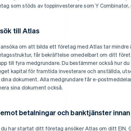
etag som stöds av toppinvesterare som Y Combinator, 
sök till Atlas
 ansöka om att bilda ett företag med Atlas tar mindre ä
etagsstruktur, får bekräftelse omedelbart om ditt före
l upp till fyra medgrundare. Du bestämmer också hur du 
eget kapital för framtida investerare och anställda, u
a dina dokument. Alla medgrundare får e-postmeddela
nera sina dokument också.
 emot betalningar och banktjänster innan
 du har startat ditt företag ansöker Atlas om ditt EIN