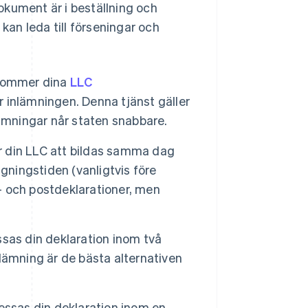
dokument är i beställning och
 kan leda till förseningar och
 kommer dina
LLC
 inlämningen. Denna tjänst gäller
ämningar når staten snabbare.
r din LLC att bildas samma dag
gningstiden (vanligtvis före
e- och postdeklarationer, men
ssas din deklaration inom två
inlämning är de bästa alternativen
cessas din deklaration inom en