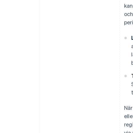
kan
och
per
När
ell
reg
via