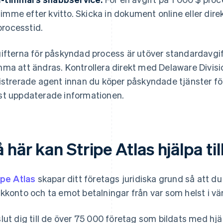
timme efter kvitto. Skicka in dokument online eller dire
processtid.
ifterna för påskyndad process är utöver standardavgif
ma att ändras. Kontrollera direkt med Delaware Divisi
istrerade agent innan du köper påskyndade tjänster för
t uppdaterade informationen.
 här kan Stripe Atlas hjälpa til
ipe Atlas
skapar ditt företags juridiska grund så att d
kkonto och ta emot betalningar från var som helst i vä
lut dig till de över 75 000 företag som bildats med hjäl