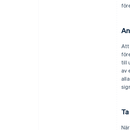
för
An
Att
för
til
av 
all
sig
Ta
När