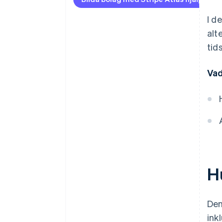
Ta emot betalningar och
banktjänster innan ditt EIN
I d
anländer
alt
Kontantfritt aktieköp för
tids
grundare
Vad
Automatisk deklaration för val
av skatt enligt 83(b)
Juridiska dokument för företag i
världsklass
Ett kostnadsfritt år med Stripe
Payments, plus 50 000 USD i
partnerkrediter och rabatter
Hu
Den
ink