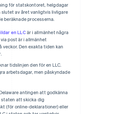
ing för statskontoret, helgdagar
utet av året vanligtvis livligare
er de beräknade processerna.
ildar en LLC
är i allmänhet några
 via post är i allmänhet
vå veckor. Den exakta tiden kan
.
knar tidslinjen den för en LLC.
ågra arbetsdagar, men påskyndade
Delaware antingen att godkänna
staten att skicka dig
kt (för online-deklarationer) eller
LLC i staten och tar vanligtvis