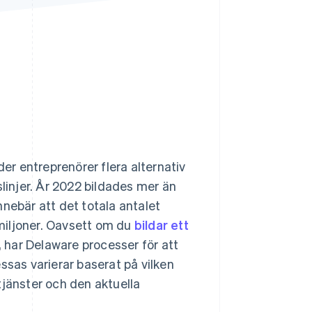
Stripe Sessions 2026
Se hur Stripe bygger den
ekonomiska
infrastrukturen för AI.
Titta nu
der entreprenörer flera alternativ
slinjer. År 2022 bildades mer än
nnebär att det totala antalet
 miljoner. Oavsett om du
bildar ett
n, har Delaware processer för att
ssas varierar baserat på vilken
tjänster och den aktuella