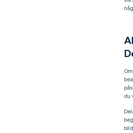
någ
A
D
Om 
bea
pås
du v
Del
beg
bil