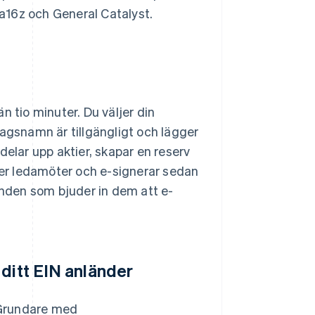
a16z och General Catalyst.
n tio minuter. Du väljer din
tagsnamn är tillgängligt och lägger
delar upp aktier, skapar en reserv
tser ledamöter och e-signerar sedan
nden som bjuder in dem att e-
 ditt EIN anländer
. Grundare med