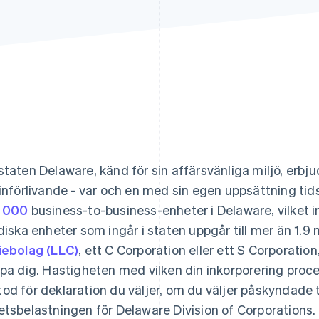
staten Delaware, känd för sin affärsvänliga miljö, erbju
 införlivande - var och en med sin egen uppsättning tid
 000
business-to-business-enheter i Delaware, vilket i
idiska enheter som ingår i staten uppgår till mer än 1.9
iebolag (LLC)
, ett C Corporation eller ett S Corporatio
lpa dig. Hastigheten med vilken din inkorporering proce
od för deklaration du väljer, om du väljer påskyndade 
etsbelastningen för Delaware Division of Corporations.