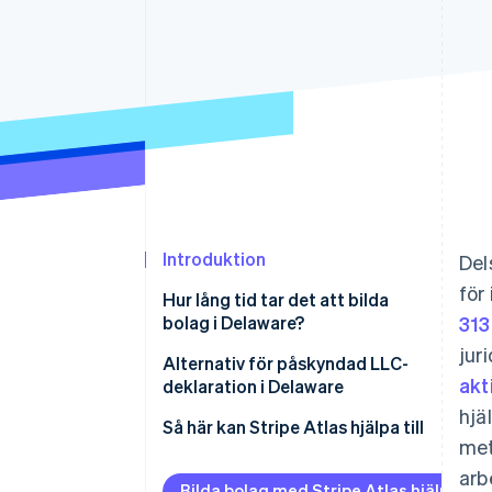
Accelererad kassaprocess
Financial Connections
Länkade finanskontodata
Introduktion
Del
för
Hur lång tid tar det att bilda
bolag i Delaware?
313
jur
Alternativ för påskyndad LLC-
akt
deklaration i Delaware
hjä
Så här kan Stripe Atlas hjälpa till
met
Ansök till Atlas
arb
Bilda bolag med Stripe Atlas hjälp