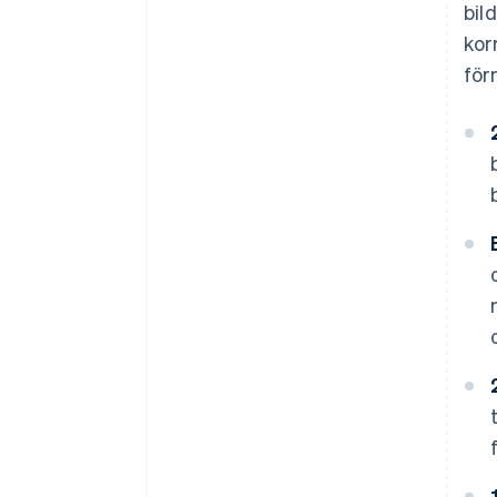
bil
kor
för