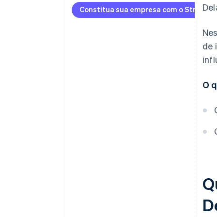
Del
Constitua sua empresa com o Stripe At
Aceitar pagamentos e operar
financeiramente antes da
Nes
chegada do EIN
de 
Compra de ações de fundador
inf
sem dinheiro em espécie
Envio automático da eleição
O q
fiscal 83(b)
Documentos legais
empresariais de padrão
internacional
Um ano gratuito de Stripe
Payments, além de 50 mil
dólares em créditos e
Q
descontos de parceiros
D