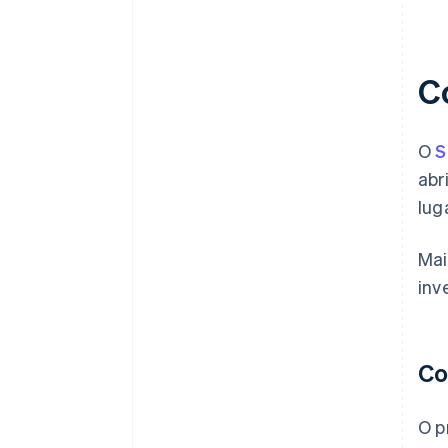
C
O
S
abr
lug
Mai
inv
Co
O p