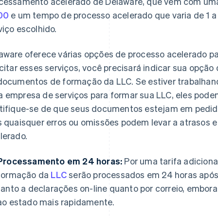
cessamento acelerado de Delaware, que vêm com u
00
e um tempo de processo acelerado que varia de 1 a
viço escolhido.
aware oferece várias opções de processo acelerado p
icitar esses serviços, você precisará indicar sua opção
documentos de formação da LLC. Se estiver trabalha
 empresa de serviços para formar sua LLC, eles podem
tifique-se de que seus documentos estejam em pedid
s quaisquer erros ou omissões podem levar a atrasos e
lerado.
Processamento em 24 horas:
Por uma tarifa adicion
formação da
LLC
serão processados em 24 horas após o
tanto a declarações on-line quanto por correio, embor
ao estado mais rapidamente.