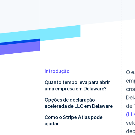
Introdução
O e
emp
Quanto tempo leva para abrir
uma empresa em Delaware?
cro
Del
Opções de declaração
de 
acelerada de LLC em Delaware
(LL
Como o Stripe Atlas pode
vel
ajudar
dec
Como se inscrever no Atlas