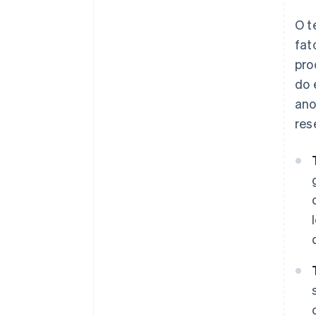
O t
fat
pro
do 
ano
res