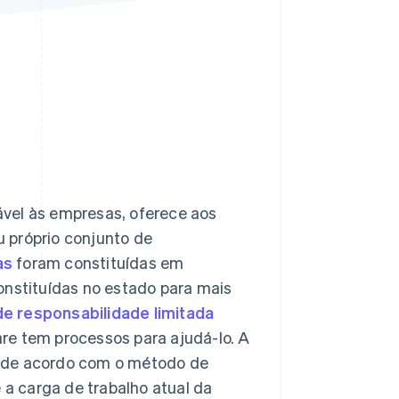
Stripe Sessions 2026
Veja como a Stripe está
construindo a
infraestrutura
econômica da IA.
Assista agora
ável às empresas, oferece aos
 próprio conjunto de
as
foram constituídas em
onstituídas no estado para mais
 responsabilidade limitada
re tem processos para ajudá-lo. A
a de acordo com o método de
 a carga de trabalho atual da