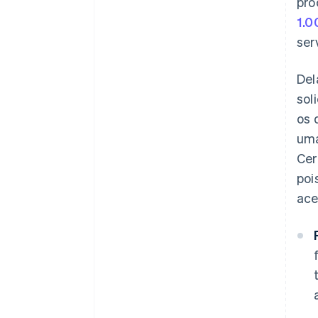
pro
1.0
ser
Del
sol
os 
uma
Cer
poi
ace