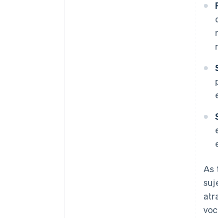
As 
suj
atr
voc