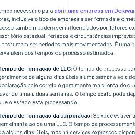
empo necessário para
abrir uma empresa em Delawa
ores, inclusive o tipo de empresa a ser formada e o m
cesso também podem ser influenciados por fatores ex
escritório estadual, feriados e circunstâncias imprevist
 costumam ser períodos mais movimentados. É uma bo
erva além dos tempos de processo estimados.
Tempo de formação de LLC:
O tempo de processo pa
geralmente de alguns dias úteis a uma semana se a decl
declaração pelo correio é geralmente mais lenta do qu
levar de uma a duas semanas. O tempo exato pode de
que o estado está processando.
Tempo de formação da corporação:
Se você estiver 
semelhante ao de uma LLC. O tempo de processamento 
de alguns dias úteis, mas há serviços expressos disp