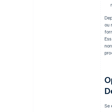
Dep
ou 
for
Ess
nor
pro
O
D
Se 