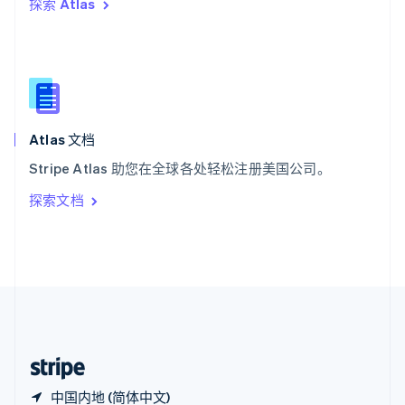
探索 Atlas
西班牙
Español
English
新加坡
English
简体中文
新西兰
English
匈牙利
English
Atlas 文档
意大利
Stripe Atlas 助您在全球各处轻松注册美国公司。
Italiano
English
印度
探索文档
English
英国
English
直布罗陀
English
中国内地
简体中文
English
中国香港特别行政区
English
简体中文
中国内地 (简体中文)