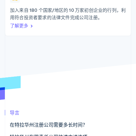
化
Stripe Sigma
产品路线图
SaaS
自定义报告
Link
Sessions 年度大会
加入来自 180 个国家/地区的 10 万家初创企业的行列，利
加速结账
Data Pipeline
招聘
用符合投资者要求的法律文件完成公司注册。
数据同步
资讯中心
资源
了解更多
Stripe Press
按行业
应用集成
AI 企业
代码示例
更多
创作者经济
开发者博客
联系
Product roadmap
游戏
API 状态
了解未来规划
酒店、旅游与休闲
联系销售
保险
Radar
成为合作伙伴
媒体与娱乐
欺诈防范
非营利组织
Atlas
专业服务
初创企业注册
公共部门
零售
Climate
碳移除
导言
生态系统
在特拉华州注册公司需要多长时间？
合作伙伴
Stripe App Marketplace
Stripe Sessions 2026