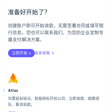
墨西哥
Español
English
准备好开始了？
挪威
English
葡萄牙
创建账户即可开始收款，无需签署合同或填写银
Português
English
行信息。您也可以联系我们，为您的企业定制专
日本
日本語
English
属支付解决方案。
瑞典
Svenska
English
瑞士
立即开始
联系销售
Deutsch
Français
Italiano
English
塞浦路斯
English
斯洛伐克
English
斯洛文尼亚
English
Italiano
Atlas
泰国
ไทย
English
仅需鼠标轻点，就能轻松开创公司，立即收款、组建团
希腊
队、募资启航。
English