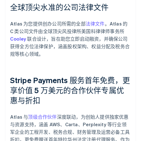
全球顶尖水准的公司法律文件
Atlas 为您提供创办公司所需的全部
法律文件
。Atlas 的
C 类公司文件由全球顶尖风投律所美国科律律师事务所
Cooley
联合设计，旨在助您立即启动融资，并确保公司
获得全方位法律保护，涵盖股权架构、权益分配及税务合
规等核心领域。
Stripe Payments 服务首年免费，更
享价值 5 万美元的合作伙伴专属优
惠与折扣
阿联酋
English
Atlas 与
顶级合作伙伴
深度联动，为创始人提供独家优惠
爱尔兰
与资源支持，涵盖 AWS、Carta、Perplexity 等行业领
English
爱沙尼亚
军企业的工程开发、税务合规、财务管理及运营必备工具
English
折扣，更免费赠送首年特拉华州法定注册代理服务。作为