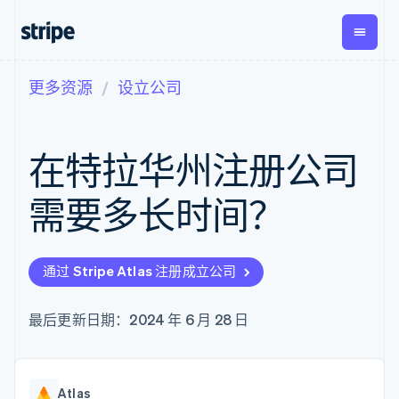
更多资源
设立公司
按企业阶段
文档
学习
支付
营收
资金管
平台
理
易市
大型企业
Stripe 文档
博客
Payments
Billing
初创企业
API 参考文档
客户案例
在特拉华州注册公司
在线支付
经常性收入
Global
Conn
库与 SDK
指南
Payment links
Metronome
Payouts
Stripe Apps
按用量计费
平台
需要多长时间？
无代码支付
Subscriptions
向第三
按应用场景
Checkout
方打款
支持
预构建支付界
订阅管理
指南
智能体商务
面
Invoicing
加密货币
获取支持
一次性或定期
Elements
通过 Stripe Atlas 注册成立公司
电子商务
接受线上付款
托管支持方案
灵活的 UI 组件
账单
嵌入式金融
实施预置结账流程
专业服务
支付方式
Tax
财务自动化
构建平台或交易市场
最后更新日期：2024 年 6 月 28 日
支持 125 种以
销售税和增值
全球化企业
管理订阅
上
税自动化
应用内支付
提供按用量计费
Authorization
Revenue
交易市场
发行稳定币支持的支付卡
Boost
Recognition
公司
资金管理
通过智能体配置和管理服
支付成功率优
会计自动化
Atlas
平台
务