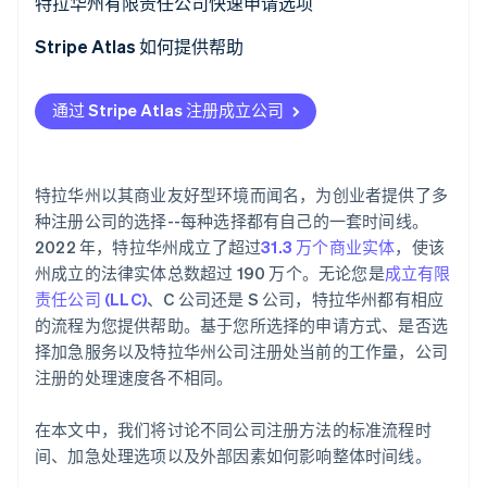
特拉华州有限责任公司快速申请选项
了解 Stripe 如何为 AI 构建经济基础设施。
立即观看
Stripe Atlas 如何提供帮助
申请使用 Atlas 注册公司
通过 Stripe Atlas 注册成立公司
在获取雇主识别号 (EIN) 前开通收款和银行服务
无现金创始人股权认购
特拉华州以其商业友好型环境而闻名，为创业者提供了多
自动提交 83 (b) 税务申报
种注册公司的选择--每种选择都有自己的一套时间线。
2022 年，特拉华州成立了超过
31.3 万个商业实体
，使该
全球顶尖水准的公司法律文件
州成立的法律实体总数超过 190 万个。无论您是
成立有限
责任公司 (LLC)
、C 公司还是 S 公司，特拉华州都有相应
Stripe Payments 服务首年免费，更享价值 5 万美元的
的流程为您提供帮助。基于您所选择的申请方式、是否选
合作伙伴专属优惠与折扣
择加急服务以及特拉华州公司注册处当前的工作量，公司
注册的处理速度各不相同。
在本文中，我们将讨论不同公司注册方法的标准流程时
间、加急处理选项以及外部因素如何影响整体时间线。