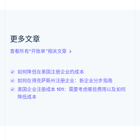
加拿大
English
Français
捷克
English
克罗地亚
English
Italiano
更多文章
拉脱维亚
English
查看所有“开账单”相关文章
立陶宛
English
列支敦士登
如何降低在美国注册企业的成本
Deutsch
English
卢森堡
如何在得克萨斯州注册企业：新企业分步指南
Français
Deutsch
English
美国企业注册成本 101：需要考虑哪些费用以及如何
罗马尼亚
降低成本
English
马尔他
English
马来西亚
English
简体中文
美国
English
Español
简体中文