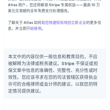
奥地利
Atlas 用户，您还将解锁 Stripe 专属权益——最高 10 万
Deutsch
English
美元交易额的全年免费支付处理服务。
澳大利亚
English
巴西
了解关于 Atlas 如何
助您快速轻松地创立新企业
的更多信
Português
English
息，并立即
开始使用
。
保加利亚
English
比利时
Nederlands
Français
Deutsch
English
波兰
本文中的内容仅供一般信息和教育目的，不应
English
丹麦
被解释为法律或税务建议。Stripe 不保证或担
English
保文章中信息的准确性、完整性、充分性或时
德国
效性。您应该寻求在您的司法管辖区获得执业
Deutsch
English
法国
许可的合格律师或会计师的建议，以就您的特
Français
English
定情况提供建议。
芬兰
English
Svenska
荷兰
Nederlands
English