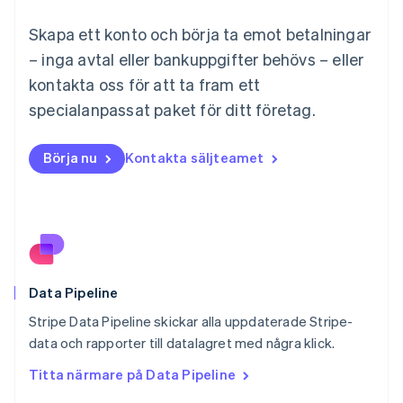
Mexiko
Skapa ett konto och börja ta emot betalningar
Español
English
Nederländerna
– inga avtal eller bankuppgifter behövs – eller
Nederlands
English
kontakta oss för att ta fram ett
Norge
English
specialanpassat paket för ditt företag.
Nya Zeeland
English
Polen
Börja nu
Kontakta säljteamet
English
Portugal
Português
English
Rumänien
English
Schweiz
Deutsch
Français
Italiano
English
Data Pipeline
Singapore
English
简体中文
Stripe Data Pipeline skickar alla uppdaterade Stripe-
Slovakien
data och rapporter till datalagret med några klick.
English
Titta närmare på Data Pipeline
Slovenien
English
Italiano