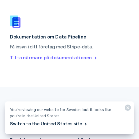
Spanien
Español
English
Storbritannien
English
Sverige
Svenska
English
Dokumentation om Data Pipeline
Thailand
Få insyn i ditt företag med Stripe-data.
ไทย
English
Tjeckien
Titta närmare på dokumentationen
English
Tyskland
Deutsch
English
Ungern
English
USA
English
Español
简体中文
Österrike
You’re viewing our website for Sweden, but it looks like
Deutsch
English
you’re in the United States.
Switch to the United States site
Sverige (Svenska)