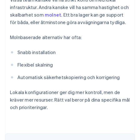
infrastruktur. Andra kanske vill ha samma hastighet och
skalbarhet som
molnet
. Ett bra lager kan ge support
för båda, eller åtminstone göra avvägningarna tydliga.
Molnbaserade alternativ har ofta:
Snabb installation
Flexibel skalning
Automatisk säkerhetskopiering och korrigering
Lokala konfigurationer ger dig mer kontroll, men de
Australien
kräver mer resurser. Rätt val beror på dina specifika mål
English
Belgien
och prioriteringar.
Nederlands
Français
Deutsch
English
Brasilien
Português
English
Bulgarien
English