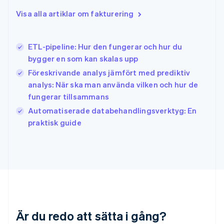
Irland
Visa alla artiklar om fakturering
English
Italien
Italiano
English
ETL-pipeline: Hur den fungerar och hur du
Japan
日本語
English
bygger en som kan skalas upp
Kanada
Föreskrivande analys jämfört med prediktiv
English
Français
analys: När ska man använda vilken och hur de
Kroatien
fungerar tillsammans
English
Italiano
Lettland
Automatiserade databehandlingsverktyg: En
English
praktisk guide
Liechtenstein
Deutsch
English
Litauen
English
Luxemburg
Français
Deutsch
English
Malaysia
English
简体中文
Malta
Är du redo att sätta i gång?
English