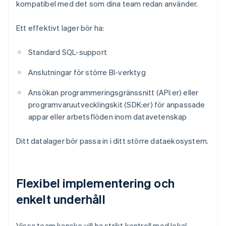
kompatibel med det som dina team redan använder.
Ett effektivt lager bör ha:
Standard SQL-support
Anslutningar för större BI-verktyg
Ansökan programmeringsgränssnitt (API:er) eller
programvaruutvecklingskit (SDK:er) för anpassade
appar eller arbetsflöden inom datavetenskap
Ditt datalager bör passa in i ditt större dataekosystem.
Flexibel implementering och
enkelt underhåll
Vissa team kanske vill ha strikt kontroll med lokal