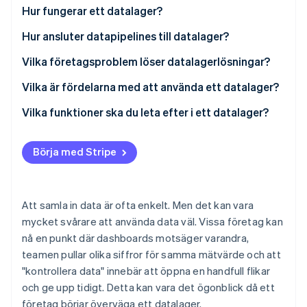
Identitetsverifiering online
Hur fungerar ett datalager?
Partner
Stripe App Marketplace
Hur ansluter datapipelines till datalager?
Vilka företagsproblem löser datalagerlösningar?
Stripe Sessions 2026
Data är spridd i olika system
Vilka är fördelarna med att använda ett datalager?
Se hur Stripe bygger den ekonomiska inf
Titta nu
Rapportering gör produktionssystemen
Du kan se hela bilden
Vilka funktioner ska du leta efter i ett datalager?
långsammare
Frågor körs snabbare – och skalas upp
Integration med din befintliga data stack
Mätvärdena är inte enhetliga mellan teamen
Börja med Stripe
Olika team är anpassade
Hög prestanda i stor skala
Det finns inget historiskt perspektiv
Långsiktiga trender blir lätta att identifiera
Inbyggd konsekvens och efterlevnad av datakvalitet
Att samla in data är ofta enkelt. Men det kan vara
Självbetjäningsanalys blir realistisk
Åtkomstkontroll och säkerhet som kan skalas upp
mycket svårare att använda data väl. Vissa företag kan
med ditt team
nå en punkt där dashboards motsäger varandra,
Kompatibilitet med analysverktyg
teamen pullar olika siffror för samma mätvärde och att
"kontrollera data" innebär att öppna en handfull flikar
Flexibel implementering och enkelt underhåll
och ge upp tidigt. Detta kan vara det ögonblick då ett
företag börjar överväga ett datalager.