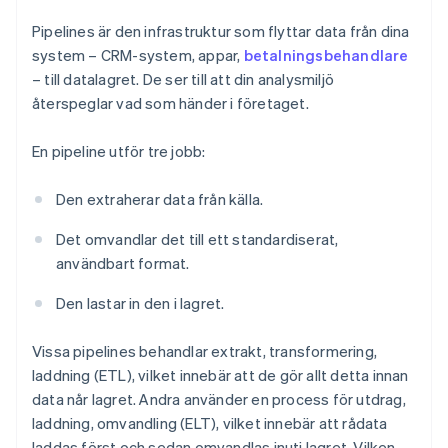
Pipelines är den infrastruktur som flyttar data från dina
system – CRM-system, appar,
betalningsbehandlare
– till datalagret. De ser till att din analysmiljö
återspeglar vad som händer i företaget.
En pipeline utför tre jobb:
Den extraherar data från källa.
Det omvandlar det till ett standardiserat,
användbart format.
Den lastar in den i lagret.
Vissa pipelines behandlar extrakt, transformering,
laddning (ETL), vilket innebär att de gör allt detta innan
data når lagret. Andra använder en process för utdrag,
laddning, omvandling (ELT), vilket innebär att rådata
laddas först och sedan omvandlas inuti lagret. Vilken