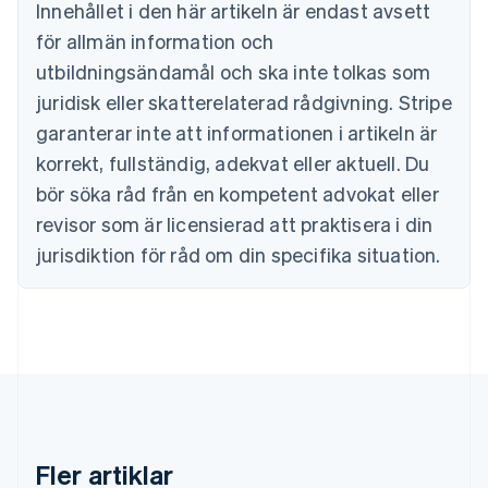
Innehållet i den här artikeln är endast avsett
Cypern
för allmän information och
English
Danmark
utbildningsändamål och ska inte tolkas som
English
juridisk eller skatterelaterad rådgivning. Stripe
Estland
English
garanterar inte att informationen i artikeln är
Fastlandskina
korrekt, fullständig, adekvat eller aktuell. Du
简体中文
English
Finland
bör söka råd från en kompetent advokat eller
English
Svenska
revisor som är licensierad att praktisera i din
Frankrike
jurisdiktion för råd om din specifika situation.
Français
English
Förenade Arabemiraten
English
Gibraltar
English
Grekland
English
Hongkong SAR, Kina
English
简体中文
Indien
Fler artiklar
English