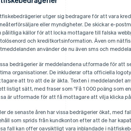
tfiskebedrägerier
ätfiskebedrägerier utger sig bedragare för att vara kred
ineåterförsäljare eller myndigheter. De skickar e-p
n pålitliga källor för att locka mottagare till falska web
tolösenord och kreditkortsinformation. Även om nätfi
tmeddelanden använder de nu även sms och meddelan
essa bedrägerier är meddelandena utformade för att s
itima organisationer. De inkluderar ofta officiella logot
tagare att tro att de är äkta. Texten i meddelandet an
ett listigt sätt, med fraser som ”Få 1 000 poäng som e
sa är utformade för att få mottagare att vilja klicka på
er de senaste åren har vissa bedrägerier ökat, med fal
ehåll som sprids från kundkonton efter att de har kapats
sa fall kan offer oavsiktligt vara inblandade i nätfiskeb