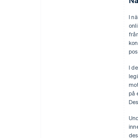
Nä
I n
onl
frå
kon
pos
I d
leg
mot
på 
Des
Und
inn
des