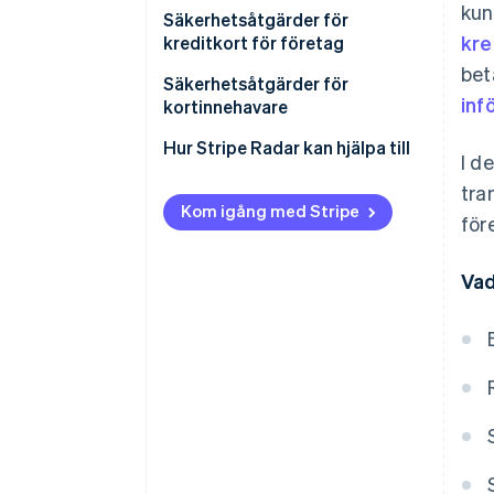
kun
Nätfiskebedrägerier
Säkerhetsåtgärder för
kre
kreditkort för företag
Skimning
bet
Säkerhetskoder
Säkerhetsåtgärder för
Credit master-attacker
inf
kortinnehavare
3D Secure 2.0
Informationsläckor
Kontrollera kontoutdrag
Hur Stripe Radar kan hjälpa till
I d
System för identifiering av
Kreditkortsstöld
bedrägerier
Använd aviseringstjänster
tra
Kom igång med Stripe
för
Länkbetalningar
Konfigurera
tvåfaktorsautentisering
Vad
Skydda betalningar på
offentliga platser