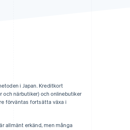
Stripe Sessions 2026
Se hur Stripe bygger den
ekonomiska
infrastrukturen för AI.
Titta nu
toden i Japan. Kreditkort
er och närbutiker) och onlinebutiker
re förväntas fortsätta växa i
r är allmänt erkänd, men många