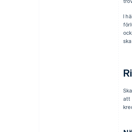
tro
I h
för
ock
ska
R
Ska
att
kre