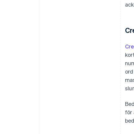
ack
Cr
Cre
kor
num
ord
mas
slu
Bed
för
bed