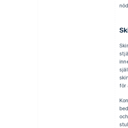
nöd
Sk
Ski
stj
inn
sjä
ski
för
Kon
bed
och
stu