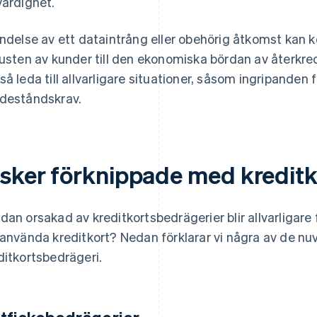
värdighet.
ändelse av ett dataintrång eller obehörig åtkomst kan
lusten av kunder till den ekonomiska bördan av återkred
så leda till allvarligare situationer, såsom ingripanden 
deståndskrav.
isker förknippade med kreditk
dan orsakad av kreditkortsbedrägerier blir allvarligare f
 använda kreditkort? Nedan förklarar vi några av de n
ditkortsbedrägeri.