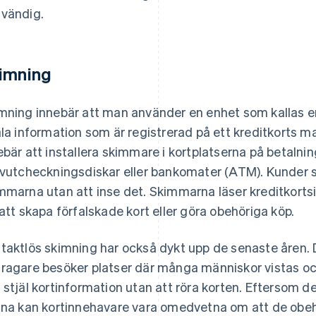
vändig.
imning
mning innebär att man använder en enhet som kallas en
äla information som är registrerad på ett kreditkorts m
ebär att installera skimmare i kortplatserna på betalni
lvutcheckningsdiskar eller bankomater (ATM). Kunder sät
mmarna utan att inse det. Skimmarna läser kreditkort
 att skapa förfalskade kort eller göra obehöriga köp.
taktlös skimning har också dykt upp de senaste åren. 
ragare besöker platser där många människor vistas o
 stjäl kortinformation utan att röra korten. Eftersom de 
lna kan kortinnehavare vara omedvetna om att de obeh