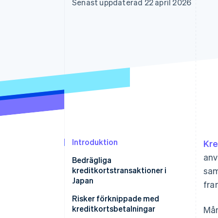
Senast uppdaterad 22 april 2026
Accelererad kassaprocess
Financial Connections
Länkade finanskontodata
Introduktion
Kre
anv
Bedrägliga
kreditkortstransaktioner i
sam
Japan
fra
Risker förknippade med
kreditkortsbetalningar
Mån