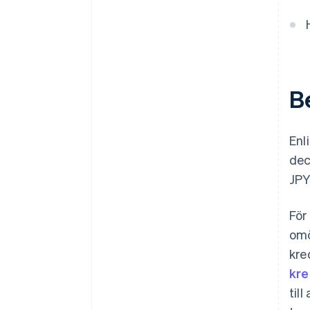
B
Enl
dec
JPY
För
omö
kre
kre
til