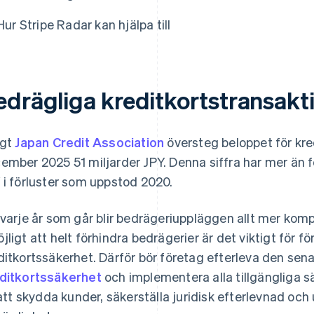
Hur Stripe Radar kan hjälpa till
edrägliga kreditkortstransakti
igt
Japan Credit Association
översteg beloppet för kred
ember 2025 51 miljarder JPY. Denna siffra har mer än f
 i förluster som uppstod 2020.
 varje år som går blir bedrägeriuppläggen allt mer kom
jligt att helt förhindra bedrägerier är det viktigt för 
ditkortssäkerhet. Därför bör företag efterleva den sen
ditkortssäkerhet
och implementera alla tillgängliga s
l att skydda kunder, säkerställa juridisk efterlevnad oc