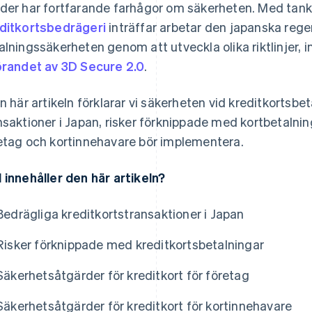
der har fortfarande farhågor om säkerheten. Med tank
ditkortsbedrägeri
inträffar arbetar den japanska reger
alningssäkerheten genom att utveckla olika riktlinjer, i
örandet av 3D Secure 2.0
.
en här artikeln förklarar vi säkerheten vid kreditkortsbe
nsaktioner i Japan, risker förknippade med kortbetaln
etag och kortinnehavare bör implementera.
 innehåller den här artikeln?
Bedrägliga kreditkortstransaktioner i Japan
Risker förknippade med kreditkortsbetalningar
Säkerhetsåtgärder för kreditkort för företag
Säkerhetsåtgärder för kreditkort för kortinnehavare