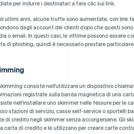
iate per indurre i destinatari a fare clic sui link.
li ultimi anni, alcune truffe sono aumentate, con link fa
fondono dagli account dei clienti dopo che questi sono
ia o email. In questi casi, le vittime possono essere c
ffa di phishing, quindi è necessario prestare particolar
imming
skimming consiste nell'utilizzare un dispositivo chiama
ormazioni registrate sulla banda magnetica di una cart
siste nell'installare uno skimmer nelle fessure per le c
sso stazioni di servizio, casse self-service o sportelli ba
te di credito negli skimmer senza accorgersene. Gli s
la carta di credito e le utilizzano per creare carte cont