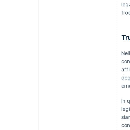
leg
fro
Tr
Nel
com
aff
deg
ema
In 
leg
sia
con