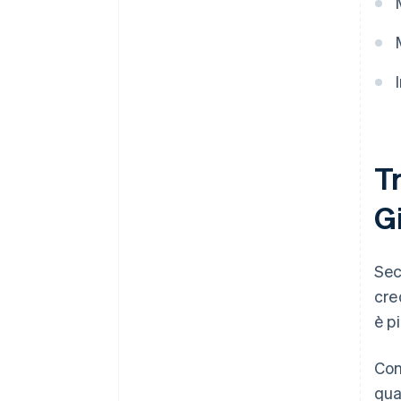
Tr
G
Sec
cre
è p
Con
qua