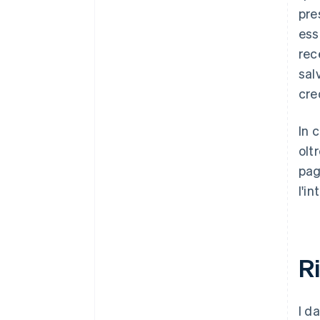
pre
ess
rec
sal
cred
In 
olt
pag
l'i
Ri
I d