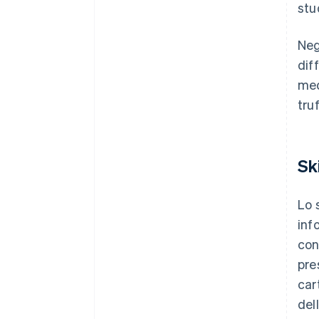
stud
Neg
dif
med
tru
Sk
Lo 
inf
con
pre
car
del