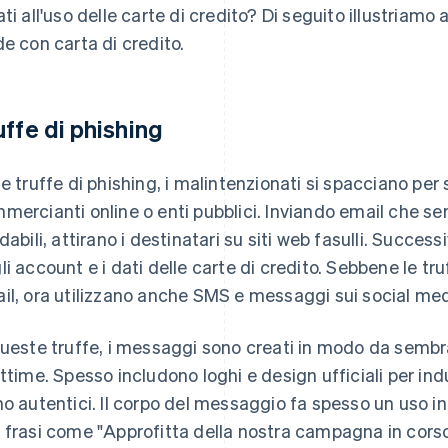
ati all'uso delle carte di credito? Di seguito illustriamo 
de con carta di credito.
uffe di phishing
le truffe di phishing, i malintenzionati si spacciano per 
mercianti online o enti pubblici. Inviando email che s
idabili, attirano i destinatari su siti web fasulli. Succ
li account e i dati delle carte di credito. Sebbene le tr
il, ora utilizzano anche SMS e messaggi sui social med
queste truffe, i messaggi sono creati in modo da sembr
ittime. Spesso includono loghi e design ufficiali per ind
no autentici. Il corpo del messaggio fa spesso un uso in
 frasi come "Approfitta della nostra campagna in corso