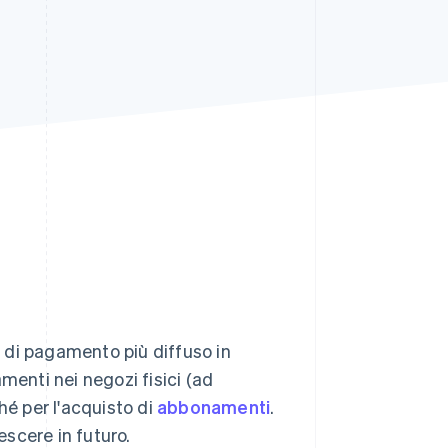
Stripe Sessions 2026
Scopri come Stripe sta
costruendo
l'infrastruttura
economica per l'IA.
Guarda ora
di pagamento più diffuso in
menti nei negozi fisici (ad
hé per l'acquisto di
abbonamenti
.
escere in futuro.