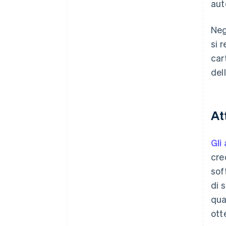
aut
Neg
si 
car
del
At
Gli
cre
sof
di 
qua
ott