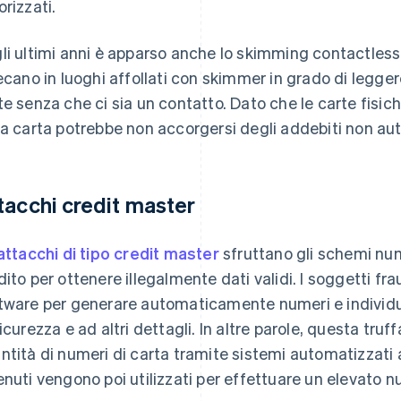
orizzati.
li ultimi anni è apparso anche lo skimming contactless.
recano in luoghi affollati con skimmer in grado di legger
te senza che ci sia un contatto. Dato che le carte fisich
la carta potrebbe non accorgersi degli addebiti non au
tacchi credit master
 attacchi di tipo credit master
sfruttano gli schemi num
dito per ottenere illegalmente dati validi. I soggetti fr
tware per generare automaticamente numeri e individuar
sicurezza e ad altri dettagli. In altre parole, questa t
ntità di numeri di carta tramite sistemi automatizzati
enuti vengono poi utilizzati per effettuare un elevato n