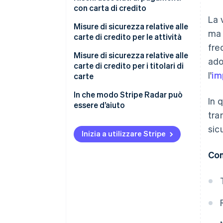
con carta di credito
La 
Truffe di phishing
Misure di sicurezza relative alle
ma 
carte di credito per le attività
Skimming
fre
Codici di sicurezza
Misure di sicurezza relative alle
ado
Attacchi credit master
carte di credito per i titolari di
3D Secure 2.0
l'
im
carte
Fughe di informazioni
Sistemi di rilevamento delle
Controlla gli estratti conto delle
In che modo Stripe Radar può
Furto di carte di credito
In 
frodi
carte
essere d’aiuto
tra
Pagamenti da link
Utilizza i servizi di notifica
sic
Inizia a utilizzare Stripe
Configura l’autenticazione a
due fattori
Con
Proteggi i pagamenti in pubblico