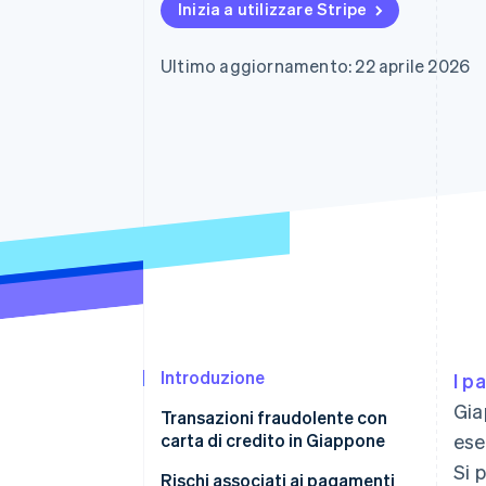
Inizia a utilizzare Stripe
Link
Pagamento accelerato
Financial Connections
Ultimo aggiornamento: 22 aprile 2026
Conti finanziari collegati
Introduzione
I p
Gia
Transazioni fraudolente con
carta di credito in Giappone
ese
Si 
Rischi associati ai pagamenti