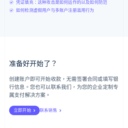
凭证填充：这种攻击是如何运作的以及如何防范
English
马尔他
如何检测虚假用户与多账户注册滥用行为
English
马来西亚
English
简体中文
美国
English
Español
简体中文
墨西哥
Español
English
挪威
准备好开始了？
English
葡萄牙
Português
English
创建账户即可开始收款，无需签署合同或填写银
日本
行信息。您也可以联系我们，为您的企业定制专
日本語
English
瑞典
属支付解决方案。
Svenska
English
瑞士
Deutsch
Français
Italiano
English
立即开始
联系销售
塞浦路斯
English
斯洛伐克