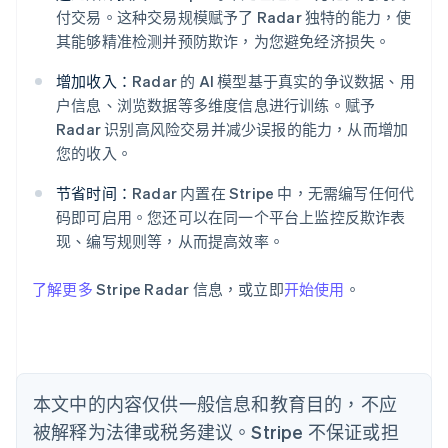
付交易。这种交易规模赋予了 Radar 独特的能力，使
阿联酋
其能够精准检测并预防欺诈，为您避免经济损失。
English
爱尔兰
增加收入：
Radar 的 AI 模型基于真实的争议数据、用
English
户信息、浏览数据等多维度信息进行训练。赋予
爱沙尼亚
Radar 识别高风险交易并减少误报的能力，从而增加
English
您的收入。
奥地利
Deutsch
English
节省时间：
Radar 内置在 Stripe 中，无需编写任何代
澳大利亚
码即可启用。您还可以在同一个平台上监控反欺诈表
English
巴西
现、编写规则等，从而提高效率。
Português
English
保加利亚
了解更多
Stripe Radar 信息，或立即
开始使用
。
English
比利时
Nederlands
Français
Deutsch
English
波兰
English
丹麦
本文中的内容仅供一般信息和教育目的，不应
English
被解释为法律或税务建议。Stripe 不保证或担
德国