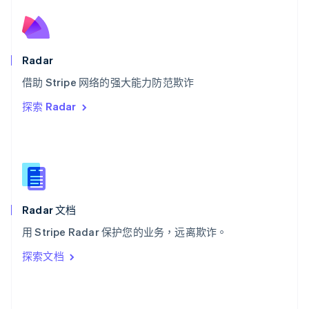
English
斯洛文尼亚
English
Italiano
泰国
Radar
ไทย
English
希腊
借助 Stripe 网络的强大能力防范欺诈
English
探索 Radar
西班牙
Español
English
新加坡
English
简体中文
新西兰
English
匈牙利
English
Radar 文档
意大利
用 Stripe Radar 保护您的业务，远离欺诈。
Italiano
English
印度
探索文档
English
英国
English
直布罗陀