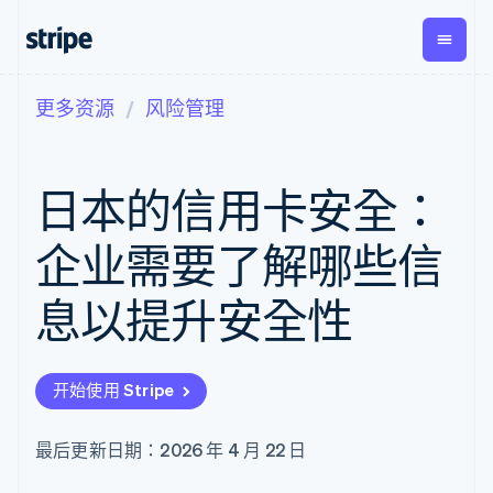
更多资源
风险管理
按企业阶段
文档
学习
支付
营收
资金管
平台
理
易市
大型企业
Stripe 文档
博客
Payments
Billing
初创企业
API 参考文档
客户案例
日本的信用卡安全：
在线支付
经常性收入
Global
Conn
库与 SDK
指南
Managed
Metronome
Payouts
Stripe Apps
Payments
按用量计费
平台
企业需要了解哪些信
备案商家解决
Subscriptions
向第三
按应用场景
方案
方打款
支持
订阅管理
Payment links
Crypto
息以提升安全性
指南
智能体商务
Invoicing
钱包、
加密货币
获取支持
无代码支付
一次性或定期
稳定币
电子商务
接受线上付款
托管支持方案
Checkout
账单
发行和
嵌入式金融
实施预置结账流程
专业服务
预构建支付界
Tax
发卡基
开始使用 Stripe
财务自动化
构建平台或交易市场
面
销售税和增值
础设施
全球化企业
管理订阅
Elements
税自动化
应用内支付
提供按用量计费
灵活的 UI 组件
Revenue
最后更新日期：2026 年 4 月 22 日
交易市场
发行稳定币支持的支付卡
Payment
Recognition
公司
资金管理
通过智能体配置和管理服
methods
会计自动化
平台
务