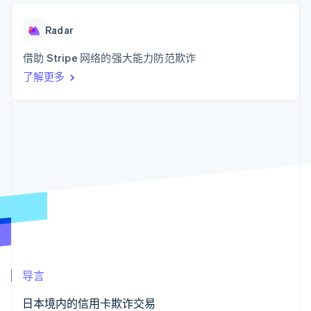
接入 125+ 种支
Stripe Sigma
产品路线图
SaaS
付方式
自定义报告
Sessions 年度大会
Authorization
Data Pipeline
Radar
招聘
Boost
数据同步
资讯中心
支付成功率优
资源
借助 Stripe 网络的强大能力防范欺诈
Stripe Press
化
按行业
了解更多
Link
应用集成
加速结账
AI 企业
代码示例
创作者经济
开发者博客
联系
游戏
API 状态
酒店、旅游与休闲
联系销售
保险
成为合作伙伴
更多
媒体与娱乐
Product roadmap
非营利组织
了解未来规划
专业服务
公共部门
Radar
零售
欺诈防范
Atlas
初创企业注册
生态系统
Climate
导言
碳移除
合作伙伴
Stripe App Marketplace
日本境内的信用卡欺诈交易