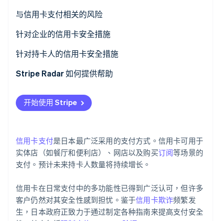
与信用卡支付相关的风险
网络钓鱼诈骗
针对企业的信用卡安全措施
Stripe Sessions 2026
了解 Stripe 如何为 AI 构建经济基础设施。
立即观看
银行卡侧录
安全码
针对持卡人的信用卡安全措施
信用卡主账户攻击
3DS 2.0 验证
查看银行对账单
Stripe Radar 如何提供帮助
信息泄露
欺诈检测系统
使用消费通知服务
开始使用 Stripe
信用卡盗用
Link 付款
设置双重验证
公共场所支付保护
信用卡支付
是日本最广泛采用的支付方式。信用卡可用于
实体店（如餐厅和便利店）、网店以及购买
订阅
等场景的
支付。预计未来持卡人数量将持续增长。
信用卡在日常支付中的多功能性已得到广泛认可，但许多
客户仍然对其安全性感到担忧。鉴于
信用卡欺诈
频繁发
生，日本政府正致力于通过制定各种指南来提高支付安全