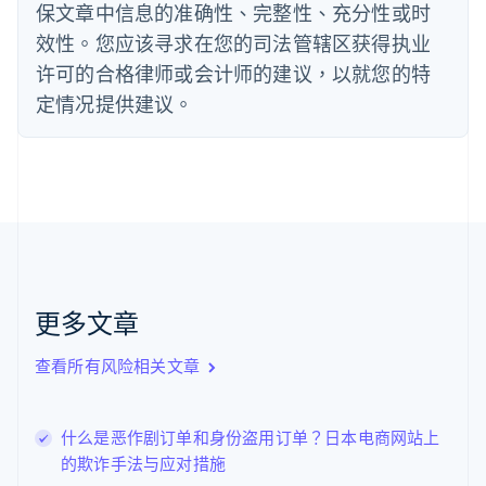
保文章中信息的准确性、完整性、充分性或时
Deutsch
English
法国
效性。您应该寻求在您的司法管辖区获得执业
Français
English
许可的合格律师或会计师的建议，以就您的特
芬兰
定情况提供建议。
English
Svenska
荷兰
Nederlands
English
加拿大
English
Français
捷克
English
克罗地亚
English
Italiano
拉脱维亚
更多文章
English
立陶宛
查看所有风险相关文章
English
列支敦士登
Deutsch
English
卢森堡
什么是恶作剧订单和身份盗用订单？日本电商网站上
Français
Deutsch
English
的欺诈手法与应对措施
罗马尼亚