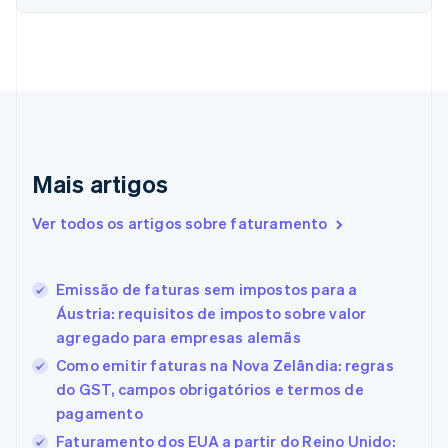
Chipre
English
Croácia
English
Italiano
Dinamarca
English
Emirados Árabes Unidos
English
Eslováquia
Mais artigos
English
Eslovênia
Ver todos os artigos sobre faturamento
English
Italiano
Espanha
Español
English
Emissão de faturas sem impostos para a
Estados Unidos
Áustria: requisitos de imposto sobre valor
English
Español
简体中文
Estônia
agregado para empresas alemãs
English
Como emitir faturas na Nova Zelândia: regras
Finlândia
do GST, campos obrigatórios e termos de
English
Svenska
França
pagamento
Français
English
Faturamento dos EUA a partir do Reino Unido: