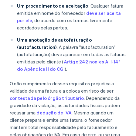
Um procedimento de aceitação:
Qualquer fatura
emitida em nome do fornecedor
deve ser aceita
por ele
, de acordo com os termos livremente
acordados pelas partes.
Uma anotação de autofaturação
(autofacturation):
A palavra "autofacturation"
(autofaturação) deve aparecer em todas as faturas
emitidas pelo cliente (
Artigo 242 nonies A, I-14°
do Apêndice II do CGI
).
O não cumprimento desses requisitos prejudica a
validade de uma fatura e a coloca em risco de ser
contestada pelo órgão tributário
. Dependendo da
gravidade da violação, as autoridades fiscais podem
recusar uma
dedução de IVA
. Mesmo quando um
cliente prepara e emite uma fatura, o fornecedor
mantém total responsabilidade pelo faturamento e
pelas obrigações de IVA. Em caso de erro, ou se uma