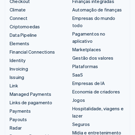
Checkout
Finanças integradas
Climate
Automação de finanças
Connect
Empresas do mundo
todo
Criptomoedas
Pagamentos no
Data Pipeline
aplicativo
Elements
Marketplaces
Financial Connections
Gestão dos valores
Identity
Plataformas
Invoicing
SaaS
Issuing
Empresas de IA
Link
Economia de criadores
Managed Payments
Jogos
Links de pagamento
Hospitalidade, viagens e
Payments
lazer
Payouts
Seguros
Radar
Mídia e entretenimento