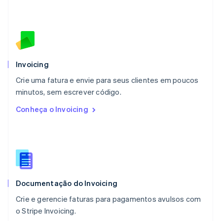
Malásia
English
简体中文
Malta
English
México
Español
English
Noruega
Invoicing
English
Crie uma fatura e envie para seus clientes em poucos
Nova Zelândia
English
minutos, sem escrever código.
Países Baixos
Conheça o Invoicing
Nederlands
English
Polônia
English
Portugal
Português
English
RAE de Hong Kong, China
English
简体中文
Documentação do Invoicing
Reino Unido
English
Crie e gerencie faturas para pagamentos avulsos com
República Tcheca
o Stripe Invoicing.
English