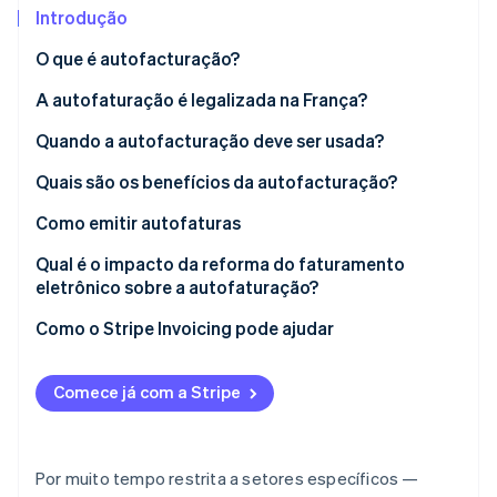
Veja o que está chegando
Introdução
Radar
Ecossistema
O que é autofacturação?
Prevenção de fraudes
A autofaturação é legalizada na França?
Parceiros
Atlas
Stripe App Marketplace
Incorporação de startups
Quando a autofacturação deve ser usada?
Climate
Remoção de carbono
Quais são os benefícios da autofacturação?
Identity
Como emitir autofaturas
Verificação de identidade
Qual é o impacto da reforma do faturamento
eletrônico sobre a autofaturação?
Como o Stripe Invoicing pode ajudar
Stripe Sessions 2026
Veja como a Stripe está construindo a infraestrutura econ
Comece já com a Stripe
Assista agora
Por muito tempo restrita a setores específicos —