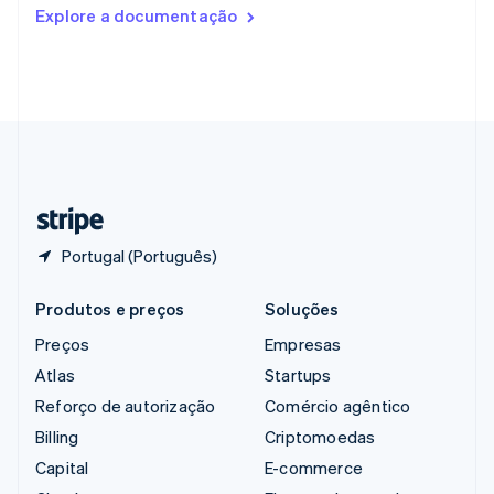
Romênia
Explore a documentação
English
Singapura
English
简体中文
Suécia
Svenska
English
Suíça
Deutsch
Français
Italiano
English
Tailândia
ไทย
English
Portugal (Português)
Produtos e preços
Soluções
Preços
Empresas
Atlas
Startups
Reforço de autorização
Comércio agêntico
Billing
Criptomoedas
Capital
E-commerce