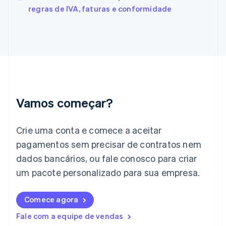
Gibraltar
regras de IVA, faturas e conformidade
English
Grécia
English
Hungria
English
Índia
English
Irlanda
English
Vamos começar?
Itália
Italiano
English
Japão
Crie uma conta e comece a aceitar
日本語
English
pagamentos sem precisar de contratos nem
Letônia
dados bancários, ou fale conosco para criar
English
Liechtenstein
um pacote personalizado para sua empresa.
Deutsch
English
Lituânia
English
Comece agora
Luxemburgo
Fale com a equipe de vendas
Français
Deutsch
English