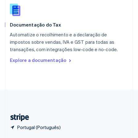
English
Portugal
Português
English
RAE de Hong Kong, China
Documentação do Tax
English
简体中文
Reino Unido
Automatize o recolhimento e a declaração de
English
impostos sobre vendas, IVA e GST para todas as
República Tcheca
transações, com integrações low-code e no-code.
English
Romênia
Explore a documentação
English
Singapura
English
简体中文
Suécia
Svenska
English
Suíça
Deutsch
Français
Italiano
English
Tailândia
ไทย
English
Portugal (Português)