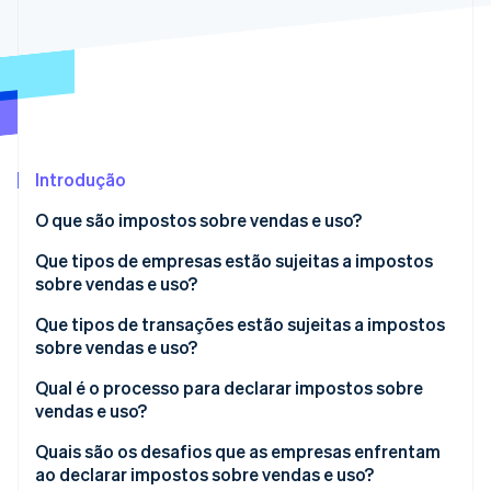
Veja o que está chegando
Radar
Ecossistema
Prevenção de fraudes
Parceiros
Atlas
Stripe App Marketplace
Incorporação de startups
Climate
Remoção de carbono
Introdução
Identity
O que são impostos sobre vendas e uso?
Verificação de identidade
Que tipos de empresas estão sujeitas a impostos
sobre vendas e uso?
Que tipos de transações estão sujeitas a impostos
sobre vendas e uso?
Stripe Sessions 2026
Veja como a Stripe está construindo a infraestrutura econ
O que está sendo vendido
Qual é o processo para declarar impostos sobre
Assista agora
vendas e uso?
Quem é o cliente
Confirme onde e com que frequência você precisa
Quais são os desafios que as empresas enfrentam
Onde o cliente está localizado
registrar
ao declarar impostos sobre vendas e uso?