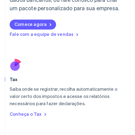
日本語
English
Letônia
um pacote personalizado para sua empresa.
English
Liechtenstein
Comece agora
Deutsch
English
Lituânia
Fale com a equipe de vendas
English
Luxemburgo
Français
Deutsch
English
Malásia
English
简体中文
Malta
English
Tax
México
Español
English
Saiba onde se registrar, recolha automaticamente o
Noruega
valor certo dos impostos e acesse os relatórios
English
necessários para fazer declarações.
Nova Zelândia
English
Conheça o Tax
Países Baixos
Nederlands
English
Polônia