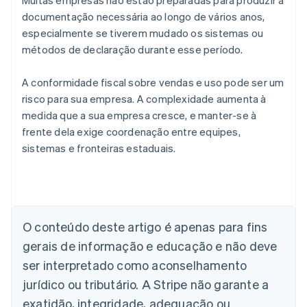
Muitas empresas não estão preparadas para produzir a
documentação necessária ao longo de vários anos,
especialmente se tiverem mudado os sistemas ou
métodos de declaração durante esse período.
A conformidade fiscal sobre vendas e uso pode ser um
risco para sua empresa. A complexidade aumenta à
medida que a sua empresa cresce, e manter-se à
frente dela exige coordenação entre equipes,
sistemas e fronteiras estaduais.
Alemanha
O conteúdo deste artigo é apenas para fins
Deutsch
English
Austrália
gerais de informação e educação e não deve
English
ser interpretado como aconselhamento
Áustria
jurídico ou tributário. A Stripe não garante a
Deutsch
English
Bélgica
exatidão, integridade, adequação ou