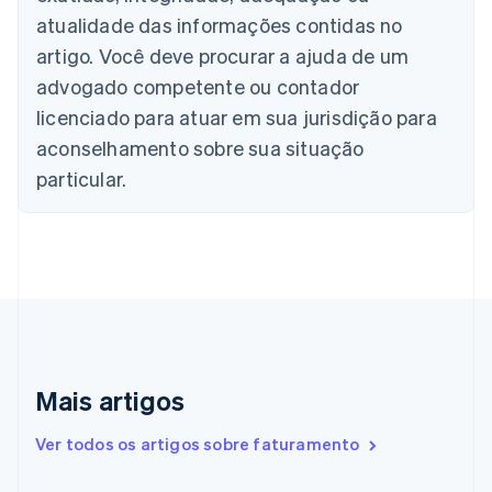
Nederlands
Français
Deutsch
English
atualidade das informações contidas no
Brasil
Português
English
artigo. Você deve procurar a ajuda de um
Bulgária
advogado competente ou contador
English
Canadá
licenciado para atuar em sua jurisdição para
English
Français
aconselhamento sobre sua situação
China continental
particular.
简体中文
English
Chipre
English
Croácia
English
Italiano
Dinamarca
English
Emirados Árabes Unidos
English
Eslováquia
Mais artigos
English
Eslovênia
Ver todos os artigos sobre faturamento
English
Italiano
Espanha