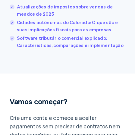
Español
English
Atualizações de impostos sobre vendas de
Estados Unidos
meados de 2025
English
Español
简体中文
Estônia
Cidades autônomas do Colorado: O que são e
English
suas implicações fiscais para as empresas
Finlândia
Software tributário comercial explicado:
English
Svenska
França
Características, comparações e implementação
Français
English
Gibraltar
English
Grécia
English
Hungria
English
Índia
English
Vamos começar?
Irlanda
English
Crie uma conta e comece a aceitar
Itália
Italiano
English
pagamentos sem precisar de contratos nem
Japão
dados bancários, ou fale conosco para criar