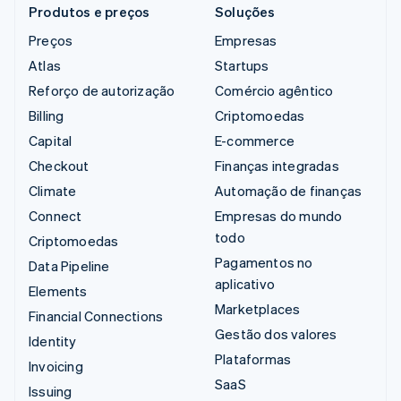
Produtos e preços
Soluções
Preços
Empresas
Atlas
Startups
Reforço de autorização
Comércio agêntico
Billing
Criptomoedas
Capital
E-commerce
Checkout
Finanças integradas
Climate
Automação de finanças
Connect
Empresas do mundo
todo
Criptomoedas
Pagamentos no
Data Pipeline
aplicativo
Elements
Marketplaces
Financial Connections
Gestão dos valores
Identity
Plataformas
Invoicing
SaaS
Issuing