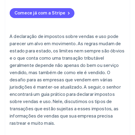
Como a transação é entregue ou cumprida
Agregue e valide seus dados de transação
Regras estaduais conflitantes
Comece já com a Stripe
Calcule o que você deve
Limites de nexo econômico
Apresente declarações e repasse o pagamento
Gerenciar certificados de isenção
A declaração de impostos sobre vendas e uso pode
Mantenha registros e trilhas de auditoria sólidos
Conciliação e precisão dos dados
parecer um alvo em movimento. As regras mudam de
estado para estado, os limites nem sempre são óbvios
Exposição à auditoria
e o que conta como uma transação tributável
geralmente depende não apenas do bem ou serviço
vendido, mas também de como ele é vendido. O
desafio para as empresas que vendem em várias
jurisdições é manter-se atualizado. A seguir, o senhor
encontrará um guia prático para declarar impostos
sobre vendas e uso. Nele, discutimos os tipos de
transações que estão sujeitas a esses impostos, as
informações de vendas que sua empresa precisa
rastrear e muito mais.