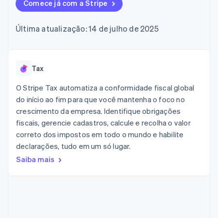
flexíveis de IU
Comece já com a Stripe
Recognition
Marketplaces
Gerenciar assinaturas
Formas de
Automação
Plano de ação do
Gestão dos valores
Ofereça cobrança por
pagamento
contábil
produto
Plataformas
uso
Última atualização: 14 de julho de 2025
Acesso a mais
Stripe Sigma
Conferência anual das
SaaS
Emita cartões
de 125
Relatórios
sessões
respaldados por
Terminal
personalizados
Carreiras
stablecoins
Pagamentos
Data Pipeline
Sala de imprensa
Provisione e gerencie
presenciais
Sincronização
Stripe Press
Tax
serviços com agentes
Por setor
Authorization
de dados
Boost
O Stripe Tax automatiza a conformidade fiscal global
Otimizações
Empresas de IA
do início ao fim para que você mantenha o foco no
de aceitação
Economia de criadores
Contato
Recursos
crescimento da empresa. Identifique obrigações
Link
Checkout
Jogos
fiscais, gerencie cadastros, calcule e recolha o valor
Fale com a equipe de
Hospitalidade, viagens
Integrações de
acelerado
vendas
correto dos impostos em todo o mundo e habilite
e lazer
aplicativos
Financial
Seja um parceiro
declarações, tudo em um só lugar.
Seguros
Exemplos de códigos
Connections
Mídia e entretenimento
Blog de
Dados de
Saiba mais
desenvolvedores
contas
Organizações sem fins
Status da API
vinculadas
lucrativos
Serviços profissionais
Setor público
Mais
Varejo
Product roadmap