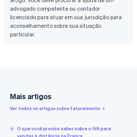
Português
English
advogado competente ou contador
Bulgária
licenciado para atuar em sua jurisdição para
English
Canadá
aconselhamento sobre sua situação
English
Français
particular.
China continental
简体中文
English
Chipre
English
Croácia
English
Italiano
Dinamarca
English
Emirados Árabes Unidos
English
Mais artigos
Eslováquia
English
Ver todos os artigos sobre faturamento
Eslovênia
English
Italiano
Espanha
O que você precisa saber sobre o IVA para
Español
English
vendas à distância na França
Estados Unidos