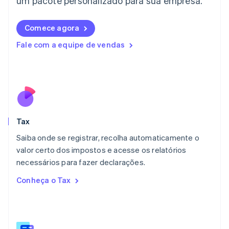
um pacote personalizado para sua empresa.
English
Liechtenstein
Comece agora
Deutsch
English
Lituânia
Fale com a equipe de vendas
English
Luxemburgo
Français
Deutsch
English
Malásia
English
简体中文
Malta
English
Tax
México
Español
English
Saiba onde se registrar, recolha automaticamente o
Noruega
valor certo dos impostos e acesse os relatórios
English
necessários para fazer declarações.
Nova Zelândia
English
Conheça o Tax
Países Baixos
Nederlands
English
Polônia
English
Portugal