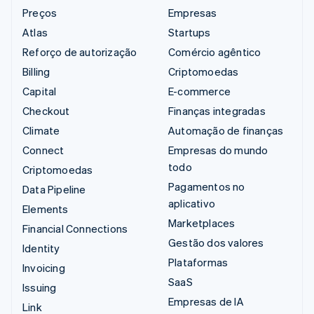
Preços
Empresas
Atlas
Startups
Reforço de autorização
Comércio agêntico
Billing
Criptomoedas
Capital
E-commerce
Checkout
Finanças integradas
Climate
Automação de finanças
Connect
Empresas do mundo
todo
Criptomoedas
Pagamentos no
Data Pipeline
aplicativo
Elements
Marketplaces
Financial Connections
Gestão dos valores
Identity
Plataformas
Invoicing
SaaS
Issuing
Empresas de IA
Link