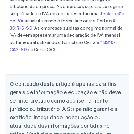
tributário da empresa. As empresas sujeitas ao regime
simplificado do IVA devem apresentar uma
declaração
de IVA
anual utilizando o formulário online Cerfa
n.º
3517-S-SD
. As empresas sujeitas ao regime normal de
IVA devem apresentar uma declaração de IVA mensal
ou trimestral utilizando o formulário Cerfa
n.º 3310-
CA3-SD
ou Cerfa CA3.
O conteúdo deste artigo é apenas para fins
Alemanha
gerais de informação e educação e não deve
Deutsch
English
Austrália
ser interpretado como aconselhamento
English
jurídico ou tributário. A Stripe não garante a
Áustria
Deutsch
English
exatidão, integridade, adequação ou
Bélgica
atualidade das informações contidas no
Nederlands
Français
Deutsch
English
Brasil
artigo. Você deve procurar a ajuda de um