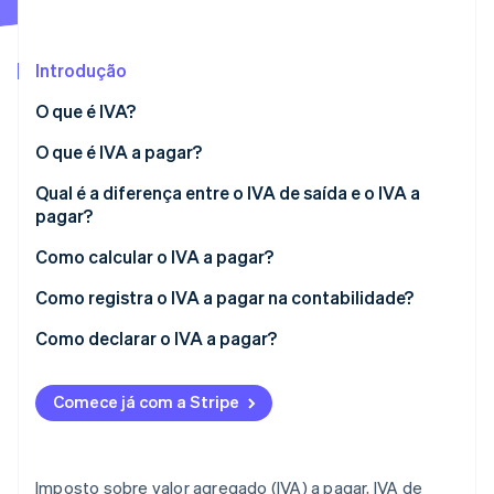
Veja o que está chegando
Radar
Ecossistema
Prevenção de fraudes
Introdução
Parceiros
Atlas
O que é IVA?
Stripe App Marketplace
Incorporação de startups
O que é IVA a pagar?
Climate
Remoção de carbono
Qual é a diferença entre o IVA de saída e o IVA a
Identity
pagar?
Verificação de identidade
Como calcular o IVA a pagar?
Exemplo: Como calcular o IVA a pagar
Como registra o IVA a pagar na contabilidade?
Como declarar o IVA a pagar?
Stripe Sessions 2026
Veja como a Stripe está construindo a infraestrutura econ
Assista agora
Comece já com a Stripe
Imposto sobre valor agregado (IVA) a pagar, IVA de