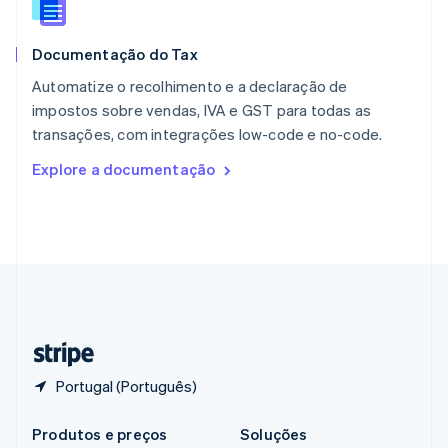
Português
English
RAE de Hong Kong, China
Documentação do Tax
English
简体中文
Reino Unido
Automatize o recolhimento e a declaração de
English
impostos sobre vendas, IVA e GST para todas as
República Tcheca
transações, com integrações low-code e no-code.
English
Romênia
Explore a documentação
English
Singapura
English
简体中文
Suécia
Svenska
English
Suíça
Deutsch
Français
Italiano
English
Tailândia
ไทย
English
Portugal (Português)
Produtos e preços
Soluções