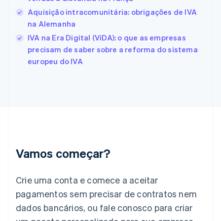
English
Español
简体中文
Aquisição intracomunitária: obrigações de IVA
Estônia
na Alemanha
English
IVA na Era Digital (ViDA): o que as empresas
Finlândia
precisam de saber sobre a reforma do sistema
English
Svenska
França
europeu do IVA
Français
English
Gibraltar
English
Grécia
English
Hungria
English
Índia
English
Vamos começar?
Irlanda
English
Crie uma conta e comece a aceitar
Itália
Italiano
English
pagamentos sem precisar de contratos nem
Japão
dados bancários, ou fale conosco para criar
日本語
English
Letônia