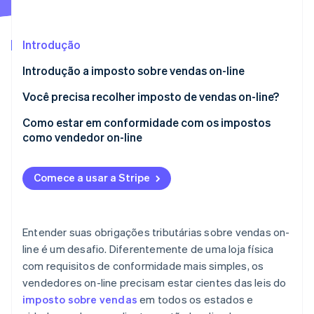
Veja o que está chegando
Radar
Ecossistema
Prevenção de fraudes
Introdução
Parceiros
Atlas
Introdução a imposto sobre vendas on-line
Stripe App Marketplace
Incorporação de startups
Você precisa recolher imposto de vendas on-line?
Climate
Remoção de carbono
Como estar em conformidade com os impostos
Identity
como vendedor on-line
Verificação de identidade
Comece a usar a Stripe
Stripe Sessions 2026
Entender suas obrigações tributárias sobre vendas on-
Veja como a Stripe está construindo a infraestrutura econ
line é um desafio. Diferentemente de uma loja física
Assista agora
com requisitos de conformidade mais simples, os
vendedores on-line precisam estar cientes das leis do
imposto sobre vendas
em todos os estados e