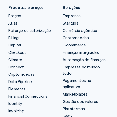
Produtos e preços
Soluções
Preços
Empresas
Atlas
Startups
Reforço de autorização
Comércio agêntico
Billing
Criptomoedas
Capital
E-commerce
Checkout
Finanças integradas
Climate
Automação de finanças
Connect
Empresas do mundo
todo
Criptomoedas
Pagamentos no
Data Pipeline
aplicativo
Elements
Marketplaces
Financial Connections
Gestão dos valores
Identity
Plataformas
Invoicing
SaaS