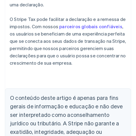
uma declaração.
O Stripe Tax pode facilitar a declaração e a remessa de
impostos. Com nossos
parceiros globais confiáveis
,
os usuários se beneficiam de uma experiência perfeita
que se conecta aos seus dados de transação na Stripe,
permitindo que nossos parceiros gerenciem suas
declarações para que o usuário possa se concentrar no
crescimento de sua empresa.
O conteúdo deste artigo é apenas para fins
Alemanha
gerais de informação e educação e não deve
Deutsch
English
Austrália
ser interpretado como aconselhamento
English
jurídico ou tributário. A Stripe não garante a
Áustria
Deutsch
English
exatidão, integridade, adequação ou
Bélgica