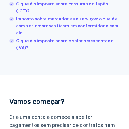
O que é o imposto sobre consumo do Japão
Español
English
(JCT)?
Estados Unidos
English
Español
简体中文
Imposto sobre mercadorias e serviços: o que é e
Estônia
como as empresas ficam em conformidade com
English
ele
Finlândia
O que é o imposto sobre o valor acrescentado
English
Svenska
França
(IVA)?
Français
English
Gibraltar
English
Grécia
English
Hungria
English
Índia
English
Vamos começar?
Irlanda
English
Crie uma conta e comece a aceitar
Itália
Italiano
English
pagamentos sem precisar de contratos nem
Japão