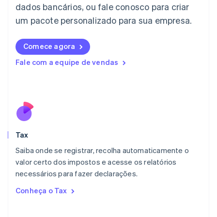
dados bancários, ou fale conosco para criar
日本語
English
Letônia
um pacote personalizado para sua empresa.
English
Liechtenstein
Comece agora
Deutsch
English
Lituânia
Fale com a equipe de vendas
English
Luxemburgo
Français
Deutsch
English
Malásia
English
简体中文
Malta
English
Tax
México
Español
English
Saiba onde se registrar, recolha automaticamente o
Noruega
valor certo dos impostos e acesse os relatórios
English
necessários para fazer declarações.
Nova Zelândia
English
Conheça o Tax
Países Baixos
Nederlands
English
Polônia