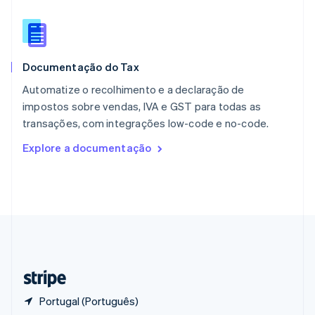
English
Portugal
Português
English
RAE de Hong Kong, China
Documentação do Tax
English
简体中文
Reino Unido
Automatize o recolhimento e a declaração de
English
impostos sobre vendas, IVA e GST para todas as
República Tcheca
transações, com integrações low-code e no-code.
English
Romênia
Explore a documentação
English
Singapura
English
简体中文
Suécia
Svenska
English
Suíça
Deutsch
Français
Italiano
English
Tailândia
ไทย
English
Portugal (Português)