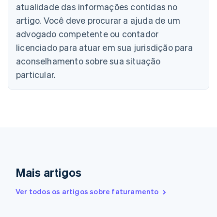
atualidade das informações contidas no
Nederlands
Français
Deutsch
English
Brasil
artigo. Você deve procurar a ajuda de um
Português
English
advogado competente ou contador
Bulgária
licenciado para atuar em sua jurisdição para
English
Canadá
aconselhamento sobre sua situação
English
Français
particular.
China continental
简体中文
English
Chipre
English
Croácia
English
Italiano
Dinamarca
English
Emirados Árabes Unidos
English
Mais artigos
Eslováquia
English
Ver todos os artigos sobre faturamento
Eslovênia
English
Italiano
Espanha