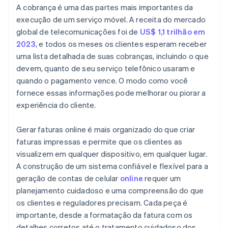
A cobrança é uma das partes mais importantes da
Potencial de personalização
Cobranças e tarifas
Gere uma assinatura ou fatura
execução de um serviço móvel. A receita do mercado
global de telecomunicações foi de
US$ 1,1 trilhão em
Créditos, descontos ou ajustes
Automatize o rastreamento de uso
2023
, e todos os meses os clientes esperam receber
Instruções de pagamento
Personalize a experiência de cobrança
uma lista detalhada de suas cobranças, incluindo o que
devem, quanto de seu serviço telefônico usaram e
Dados de contato e suporte
Acompanhe pagamentos e reconcilie contas
quando o pagamento vence. O modo como você
fornece essas informações pode melhorar ou piorar a
experiência do cliente.
Gerar faturas online é mais organizado do que criar
faturas impressas e permite que os clientes as
visualizem em qualquer dispositivo, em qualquer lugar.
A construção de um sistema confiável e flexível para a
geração de contas de celular
online
requer um
planejamento cuidadoso e uma compreensão do que
os clientes e reguladores precisam. Cada peça é
importante, desde a formatação da fatura com os
detalhes corretos até o tratamento cuidadoso dos