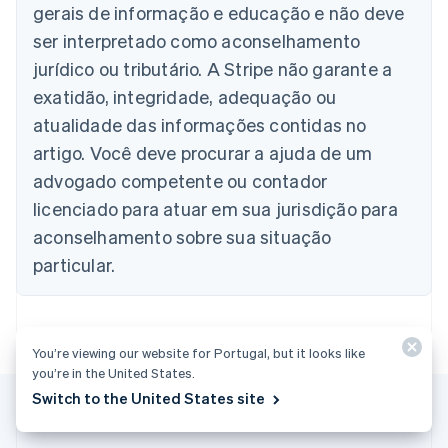
gerais de informação e educação e não deve
Deutsch
English
Bélgica
ser interpretado como aconselhamento
Nederlands
Français
Deutsch
English
jurídico ou tributário. A Stripe não garante a
Brasil
exatidão, integridade, adequação ou
Português
English
Bulgária
atualidade das informações contidas no
English
artigo. Você deve procurar a ajuda de um
Canadá
advogado competente ou contador
English
Français
China continental
licenciado para atuar em sua jurisdição para
简体中文
English
aconselhamento sobre sua situação
Chipre
English
particular.
Croácia
English
Italiano
Dinamarca
English
You’re viewing our website for Portugal, but it looks like
Emirados Árabes Unidos
you’re in the United States.
English
Switch to the United States site
Eslováquia
English
Eslovênia