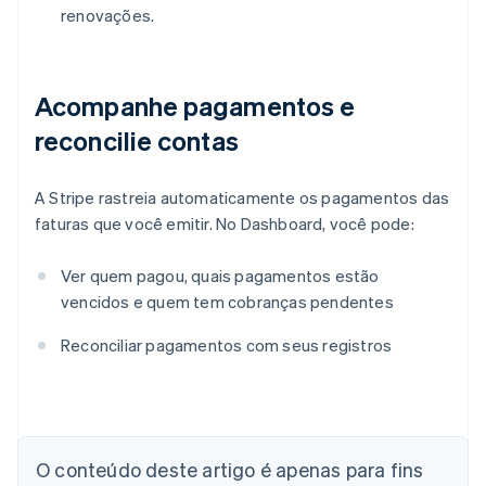
renovações.
Acompanhe pagamentos e
reconcilie contas
A Stripe rastreia automaticamente os pagamentos das
faturas que você emitir. No Dashboard, você pode:
Ver quem pagou, quais pagamentos estão
vencidos e quem tem cobranças pendentes
Reconciliar pagamentos com seus registros
Alemanha
Deutsch
English
Austrália
English
O conteúdo deste artigo é apenas para fins
Áustria