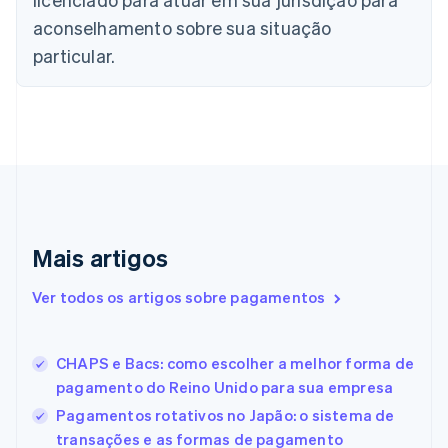
Chipre
aconselhamento sobre sua situação
English
Croácia
particular.
English
Italiano
Dinamarca
English
Emirados Árabes Unidos
English
Eslováquia
English
Eslovênia
English
Italiano
Mais artigos
Espanha
Español
English
Estados Unidos
Ver todos os artigos sobre pagamentos
English
Español
简体中文
Estônia
English
CHAPS e Bacs: como escolher a melhor forma de
Finlândia
pagamento do Reino Unido para sua empresa
English
Svenska
França
Pagamentos rotativos no Japão: o sistema de
Français
English
transações e as formas de pagamento