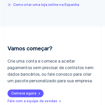
Gibraltar
Como criar uma loja online na Espanha
English
Grécia
English
Hungria
English
Índia
English
Irlanda
English
Vamos começar?
Itália
Italiano
English
Japão
Crie uma conta e comece a aceitar
日本語
English
pagamentos sem precisar de contratos nem
Letônia
dados bancários, ou fale conosco para criar
English
Liechtenstein
um pacote personalizado para sua empresa.
Deutsch
English
Lituânia
English
Comece agora
Luxemburgo
Fale com a equipe de vendas
Français
Deutsch
English