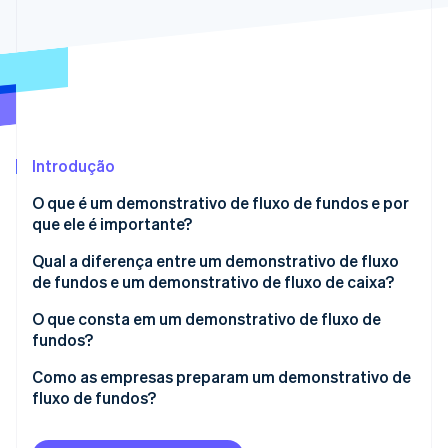
Veja o que está chegando
Radar
Ecossistema
Prevenção de fraudes
Parceiros
Atlas
Stripe App Marketplace
Incorporação de startups
Climate
Remoção de carbono
Introdução
Identity
O que é um demonstrativo de fluxo de fundos e por
Verificação de identidade
que ele é importante?
Qual a diferença entre um demonstrativo de fluxo
de fundos e um demonstrativo de fluxo de caixa?
Conteúdo
O que consta em um demonstrativo de fluxo de
Stripe Sessions 2026
fundos?
Veja como a Stripe está construindo a infraestrutura econ
Estrutura
Assista agora
Fontes de fundos
Como as empresas preparam um demonstrativo de
Período e uso
fluxo de fundos?
Usos dos fundos
Requisitos contábeis