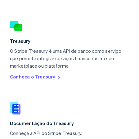
Malásia
English
简体中文
Malta
English
México
Español
English
Noruega
Treasury
English
O Stripe Treasury é uma API de banco como serviço
Nova Zelândia
English
que permite integrar serviços financeiros ao seu
Países Baixos
marketplace ou plataforma.
Nederlands
English
Conheça o Treasury
Polônia
English
Portugal
Português
English
RAE de Hong Kong, China
English
简体中文
Reino Unido
English
Documentação do Treasury
República Tcheca
Conheça a API do Stripe Treasury.
English