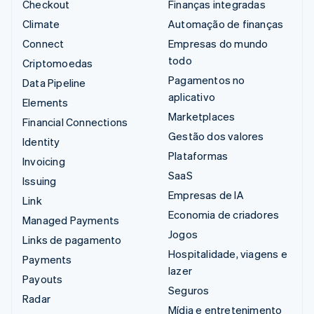
Checkout
Finanças integradas
Climate
Automação de finanças
Connect
Empresas do mundo
todo
Criptomoedas
Pagamentos no
Data Pipeline
aplicativo
Elements
Marketplaces
Financial Connections
Gestão dos valores
Identity
Plataformas
Invoicing
SaaS
Issuing
Empresas de IA
Link
Economia de criadores
Managed Payments
Jogos
Links de pagamento
Hospitalidade, viagens e
Payments
lazer
Payouts
Seguros
Radar
Mídia e entretenimento