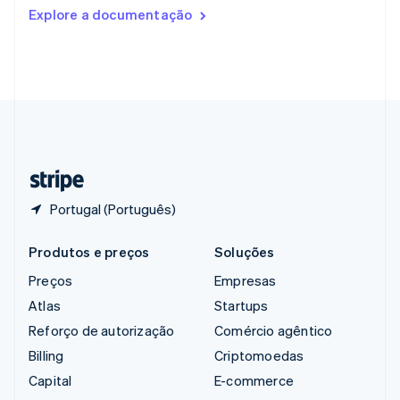
Romênia
Explore a documentação
English
Singapura
English
简体中文
Suécia
Svenska
English
Suíça
Deutsch
Français
Italiano
English
Tailândia
ไทย
English
Portugal (Português)
Produtos e preços
Soluções
Preços
Empresas
Atlas
Startups
Reforço de autorização
Comércio agêntico
Billing
Criptomoedas
Capital
E-commerce