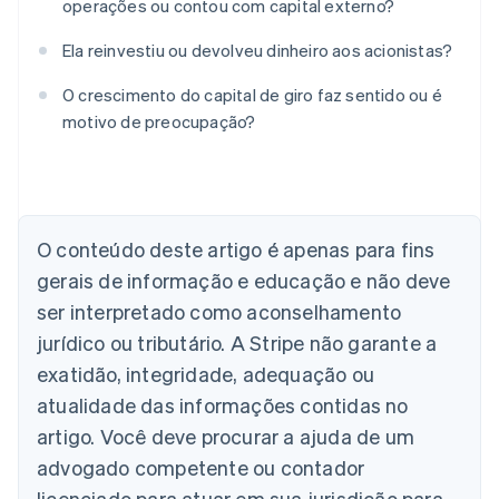
operações ou contou com capital externo?
Ela reinvestiu ou devolveu dinheiro aos acionistas?
O crescimento do capital de giro faz sentido ou é
motivo de preocupação?
Alemanha
Deutsch
English
Austrália
English
Áustria
O conteúdo deste artigo é apenas para fins
Deutsch
English
gerais de informação e educação e não deve
Bélgica
Nederlands
Français
Deutsch
English
ser interpretado como aconselhamento
Brasil
jurídico ou tributário. A Stripe não garante a
Português
English
Bulgária
exatidão, integridade, adequação ou
English
atualidade das informações contidas no
Canadá
artigo. Você deve procurar a ajuda de um
English
Français
China continental
advogado competente ou contador
简体中文
English
licenciado para atuar em sua jurisdição para