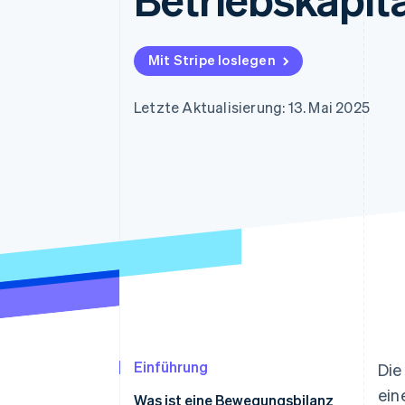
Optimierung der
Datensynchronisier
Autorisierungsraten
Link
Beschleunigter Bezahlvorgang
Mit Stripe loslegen
Financial Connections
Verbundene Finanzdaten
Letzte Aktualisierung: 13. Mai 2025
Einführung
Die
ein
Was ist eine Bewegungsbilanz