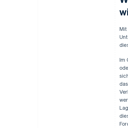
w
Mit
Unt
die
Im 
ode
sic
das
Ver
wer
Lag
die
For