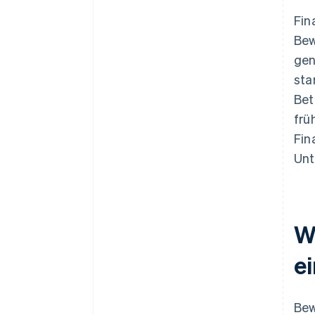
Fin
Bew
gen
sta
Bet
frü
Fin
Unt
W
e
Bew