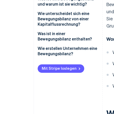
und warum ist sie wichtig?
Bew
und
Wie unterscheidet sich eine
Sie
Bewegungsbilanz von einer
Kapitalflussrechnung?
Gru
Inhalt
Was ist in einer
Wor
Bewegungsbilanz enthalten?
Struktur
Geldquellen
Wie erstellen Unternehmen eine
Zeithorizont und Nutzung
Bewegungsbilanz?
Mittelverwendung
Buchhalterische Anforderungen
Mit Stripe loslegen
W