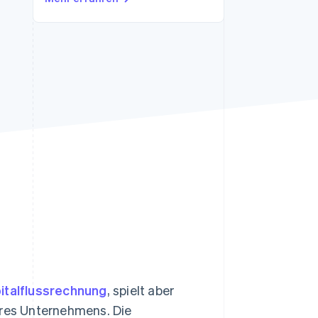
Stripe-Sessions 2026
Erfahren Sie, wie Stripe
Lösungen für die
Wirtschaftsinfrastruktur
für KI aufbaut.
Jetzt ansehen
italflussrechnung
, spielt aber
hres Unternehmens. Die