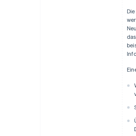
Die
wer
Neu
das
bei
Inf
Ein