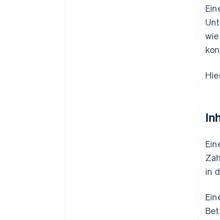
Ein
Unt
wie
kon
Hie
In
Ein
Zah
in 
Ein
Bet