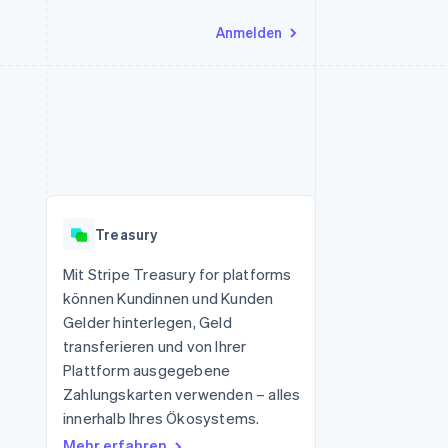
Anmelden
Ressourcen
Ecosystem
Kontakt
nd Marktplätze
Mehr
App-Integrationen
Partner
Sales-Team kontaktieren
Product roadmap
Code-Beispiele
Stripe App-Marktplatz
Partner werden
Ausblick
 Plattformen
Entwickler-Blog
 platforms
eit
API-Status
Radar
Betrugsprävention
eistungen
Treasury
Atlas
onen
virtuelle Karten
Start-up-Gründung
Mit Stripe Treasury for platforms
können Kundinnen und Kunden
Climate
CO₂-Entnahme
Gelder hinterlegen, Geld
transferieren und von Ihrer
Identity
Online-Identitätsprüfung
Plattform ausgegebene
Zahlungskarten verwenden – alles
innerhalb Ihres Ökosystems.
Mehr erfahren