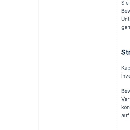
Sie
Bew
Unt
geh
St
Kap
Inv
Bew
Ver
kon
auf