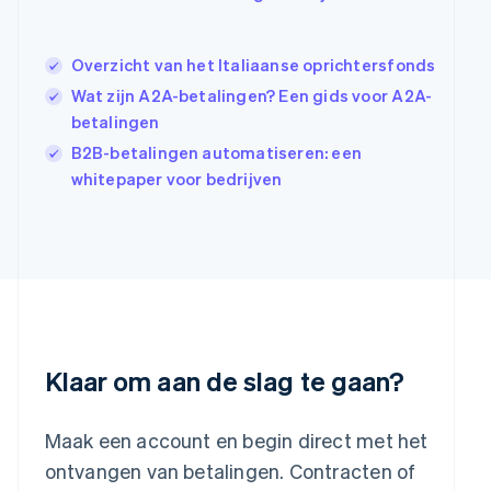
English
简体中文
Ierland
English
Overzicht van het Italiaanse oprichtersfonds
India
Wat zijn A2A-betalingen? Een gids voor A2A-
English
betalingen
Italië
Italiano
English
B2B-betalingen automatiseren: een
Japan
whitepaper voor bedrijven
日本語
English
Kroatië
English
Italiano
Letland
English
Liechtenstein
Deutsch
English
Litouwen
English
Klaar om aan de slag te gaan?
Luxemburg
Français
Deutsch
English
Maleisië
Maak een account en begin direct met het
English
简体中文
ontvangen van betalingen. Contracten of
Malta