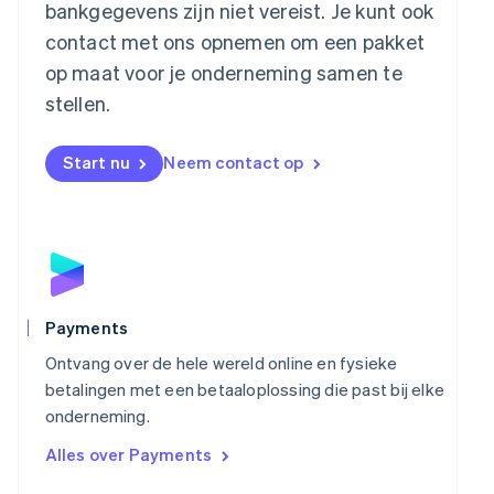
bankgegevens zijn niet vereist. Je kunt ook
English
Mexico
contact met ons opnemen om een pakket
Español
English
op maat voor je onderneming samen te
Nederland
stellen.
Nederlands
English
Nieuw-Zeeland
English
Start nu
Neem contact op
Noorwegen
English
Oostenrijk
Deutsch
English
Polen
English
Portugal
Português
English
Payments
Roemenië
Ontvang over de hele wereld online en fysieke
English
Singapore
betalingen met een betaaloplossing die past bij elke
English
简体中文
onderneming.
Slovenië
Alles over Payments
English
Italiano
Slowakije