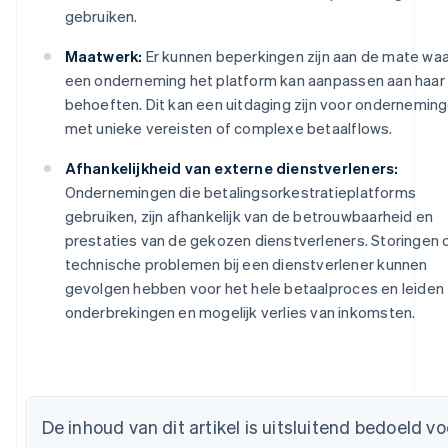
gebruiken.
Maatwerk:
Er kunnen beperkingen zijn aan de mate waa
een onderneming het platform kan aanpassen aan haar
behoeften. Dit kan een uitdaging zijn voor ondernemin
met unieke vereisten of complexe betaalflows.
Afhankelijkheid van externe dienstverleners:
Ondernemingen die betalingsorkestratieplatforms
gebruiken, zijn afhankelijk van de betrouwbaarheid en
prestaties van de gekozen dienstverleners. Storingen 
technische problemen bij een dienstverlener kunnen
gevolgen hebben voor het hele betaalproces en leiden 
onderbrekingen en mogelijk verlies van inkomsten.
Australië
English
België
Nederlands
Français
Deutsch
English
Brazilië
Português
English
De inhoud van dit artikel is uitsluitend bedoeld vo
Bulgarije