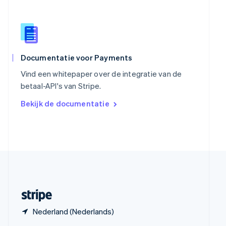
English
Spanje
Español
English
Thailand
ไทย
English
Tsjechië
Documentatie voor Payments
English
Vind een whitepaper over de integratie van de
Vasteland van China
betaal-API's van Stripe.
简体中文
English
Verenigd Koninkrijk
Bekijk de documentatie
English
Verenigde Arabische Emiraten
English
Verenigde Staten
English
Español
简体中文
Zweden
Svenska
English
Zwitserland
Deutsch
Français
Italiano
English
Nederland (Nederlands)