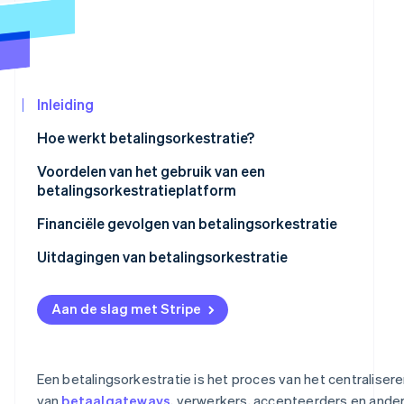
Oprichting van een start-up
Climate
CO₂-verwijdering
Ecosysteem
Identity
Partners
Inleiding
Online identiteitsverificatie
Stripe App
Marketplace
Hoe werkt betalingsorkestratie?
Voordelen van het gebruik van een
betalingsorkestratieplatform
Stripe Sessions 2026
Financiële gevolgen van betalingsorkestratie
Ontdek hoe Stripe de economische infrastructu
Nu bekijken
Uitdagingen van betalingsorkestratie
Aan de slag met Stripe
Een betalingsorkestratie is het proces van het centraliser
van
betaalgateways
, verwerkers, accepteerders en ande