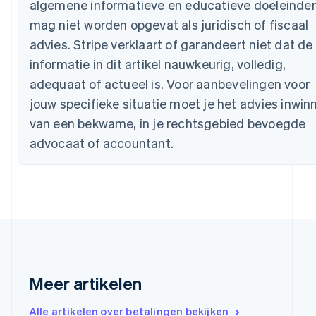
algemene informatieve en educatieve doeleinde
English
Canada
mag niet worden opgevat als juridisch of fiscaal
English
Français
advies. Stripe verklaart of garandeert niet dat de
Cyprus
informatie in dit artikel nauwkeurig, volledig,
English
Denemarken
adequaat of actueel is. Voor aanbevelingen voor
English
jouw specifieke situatie moet je het advies inwin
Duitsland
van een bekwame, in je rechtsgebied bevoegde
Deutsch
English
Estland
advocaat of accountant.
English
Finland
English
Svenska
Frankrijk
Français
English
Gibraltar
English
Griekenland
English
Meer artikelen
Hongarije
English
Hongkong SAR, China
Alle artikelen over betalingen bekijken