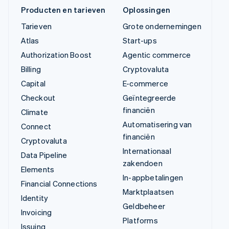
Producten en tarieven
Oplossingen
Tarieven
Grote ondernemingen
Atlas
Start-ups
Authorization Boost
Agentic commerce
Billing
Cryptovaluta
Capital
E-commerce
Checkout
Geïntegreerde
financiën
Climate
Automatisering van
Connect
financiën
Cryptovaluta
Internationaal
Data Pipeline
zakendoen
Elements
In-appbetalingen
Financial Connections
Marktplaatsen
Identity
Geldbeheer
Invoicing
Platforms
Issuing