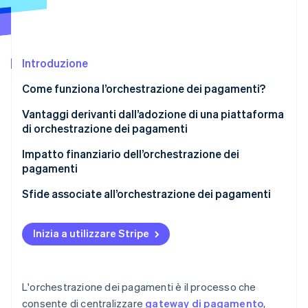
Scopri cosa ti aspetta
Radar
Ecosistema
Prevenzione delle frodi
Introduzione
Partner
Atlas
Stripe App Marketplace
Costituzione di start-up
Come funziona l’orchestrazione dei pagamenti?
Climate
Rimozione del carbonio
Vantaggi derivanti dall’adozione di una piattaforma
di orchestrazione dei pagamenti
Identity
Verifica online dell'identità
Impatto finanziario dell’orchestrazione dei
pagamenti
Sfide associate all’orchestrazione dei pagamenti
Stripe Sessions 2026
Inizia a utilizzare Stripe
Scopri come Stripe sta costruendo l'infrastruttura economi
Guarda ora
L'orchestrazione dei pagamenti è il processo che
consente di centralizzare
gateway di pagamento
,