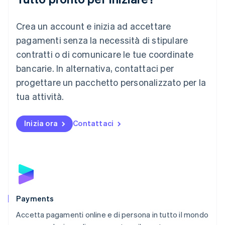
Lituania
English
Crea un account e inizia ad accettare
Lussemburgo
Français
Deutsch
English
pagamenti senza la necessità di stipulare
Malaysia
contratti o di comunicare le tue coordinate
English
简体中文
Malta
bancarie. In alternativa, contattaci per
English
progettare un pacchetto personalizzato per la
Messico
tua attività.
Español
English
Norvegia
English
Inizia ora
Contattaci
Nuova Zelanda
English
Paesi Bassi
Nederlands
English
Polonia
English
Portogallo
Português
English
Payments
RAS di Hong Kong, Cina
Accetta pagamenti online e di persona in tutto il mondo
English
简体中文