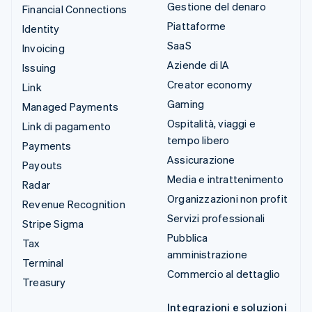
Gestione del denaro
Financial Connections
Piattaforme
Identity
SaaS
Invoicing
Aziende di IA
Issuing
Creator economy
Link
Gaming
Managed Payments
Ospitalità, viaggi e
Link di pagamento
tempo libero
Payments
Assicurazione
Payouts
Media e intrattenimento
Radar
Organizzazioni non profit
Revenue Recognition
Servizi professionali
Stripe Sigma
Pubblica
Tax
amministrazione
Terminal
Commercio al dettaglio
Treasury
Integrazioni e soluzioni