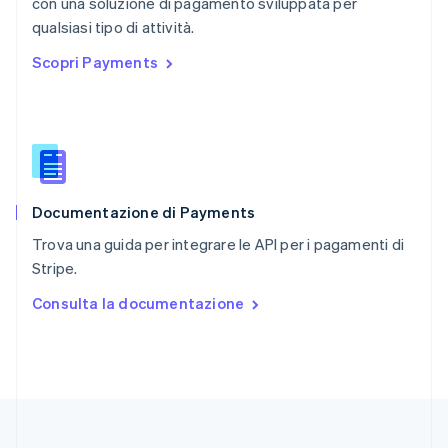
con una soluzione di pagamento sviluppata per
Regno Unito
English
qualsiasi tipo di attività.
Repubblica Ceca
Scopri Payments
English
Romania
English
Singapore
English
简体中文
Slovacchia
English
Documentazione di Payments
Slovenia
English
Italiano
Trova una guida per integrare le API per i pagamenti di
Spagna
Stripe.
Español
English
Stati Uniti
Consulta la documentazione
English
Español
简体中文
Svezia
Svenska
English
Svizzera
Deutsch
Français
Italiano
English
Thailandia
ไทย
English