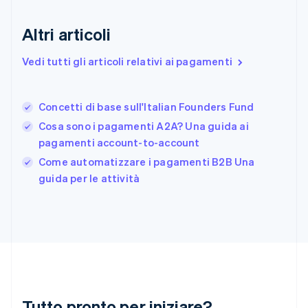
Finlandia
English
Svenska
Altri articoli
Francia
Français
English
Vedi tutti gli articoli relativi ai pagamenti
Germania
Deutsch
English
Giappone
日本語
English
Concetti di base sull'Italian Founders Fund
Gibilterra
Cosa sono i pagamenti A2A? Una guida ai
English
pagamenti account-to-account
Grecia
English
Come automatizzare i pagamenti B2B Una
India
guida per le attività
English
Irlanda
English
Italia
Italiano
English
Lettonia
English
Liechtenstein
Deutsch
English
Tutto pronto per iniziare?