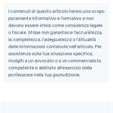
Austria
Deutsch
English
I contenuti di questo articolo hanno uno scopo
Belgio
puramente informativo e formativo e non
Nederlands
Français
Deutsch
English
Brasile
devono essere intesi come consulenza legale
Português
English
o fiscale. Stripe non garantisce l'accuratezza,
Bulgaria
la completezza, l'adeguatezza o l'attualità
English
Canada
delle informazioni contenute nell'articolo. Per
English
Français
assistenza sulla tua situazione specifica,
Cina continentale
简体中文
English
rivolgiti a un avvocato o a un commercialista
Cipro
competente e abilitato all'esercizio della
English
Croazia
professione nella tua giurisdizione.
English
Italiano
Danimarca
English
Emirati Arabi Uniti
English
Estonia
English