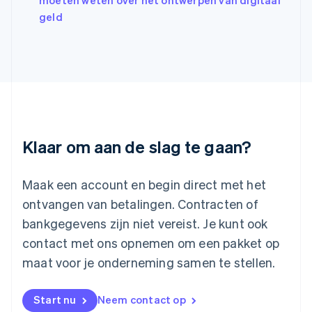
moeten weten over het ontwerpen van digitaal
日本語
English
geld
Kroatië
English
Italiano
Letland
English
Liechtenstein
Deutsch
English
Litouwen
English
Luxemburg
Klaar om aan de slag te gaan?
Français
Deutsch
English
Maleisië
English
简体中文
Maak een account en begin direct met het
Malta
ontvangen van betalingen. Contracten of
English
Mexico
bankgegevens zijn niet vereist. Je kunt ook
Español
English
contact met ons opnemen om een pakket op
Nederland
maat voor je onderneming samen te stellen.
Nederlands
English
Nieuw-Zeeland
English
Start nu
Neem contact op
Noorwegen