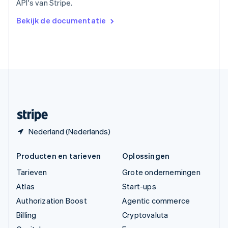
API's van Stripe.
简体中文
English
Verenigd Koninkrijk
Bekijk de documentatie
English
Verenigde Arabische Emiraten
English
Verenigde Staten
English
Español
简体中文
Zweden
Svenska
English
Zwitserland
Deutsch
Français
Italiano
English
Nederland (Nederlands)
Producten en tarieven
Oplossingen
Tarieven
Grote ondernemingen
Atlas
Start-ups
Authorization Boost
Agentic commerce
Billing
Cryptovaluta