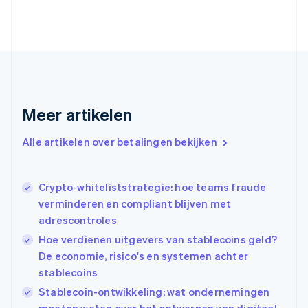
Deutsch
English
Estland
English
Finland
English
Svenska
Frankrijk
Français
English
Gibraltar
Meer artikelen
English
Griekenland
Alle artikelen over betalingen bekijken
English
Hongarije
English
Crypto-whiteliststrategie: hoe teams fraude
Hongkong SAR, China
verminderen en compliant blijven met
English
简体中文
Ierland
adrescontroles
English
Hoe verdienen uitgevers van stablecoins geld?
India
De economie, risico's en systemen achter
English
stablecoins
Italië
Italiano
English
Stablecoin-ontwikkeling: wat ondernemingen
Japan