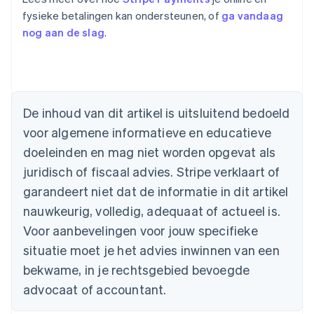
fysieke betalingen kan ondersteunen, of
ga vandaag
nog aan de slag
.
Australië
De inhoud van dit artikel is uitsluitend bedoeld
English
voor algemene informatieve en educatieve
België
doeleinden en mag niet worden opgevat als
Nederlands
Français
Deutsch
English
Brazilië
juridisch of fiscaal advies. Stripe verklaart of
Português
English
garandeert niet dat de informatie in dit artikel
Bulgarije
nauwkeurig, volledig, adequaat of actueel is.
English
Canada
Voor aanbevelingen voor jouw specifieke
English
Français
situatie moet je het advies inwinnen van een
Cyprus
English
bekwame, in je rechtsgebied bevoegde
Denemarken
advocaat of accountant.
English
Duitsland