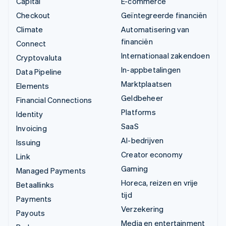
Capital
E-commerce
Checkout
Geïntegreerde financiën
Climate
Automatisering van
financiën
Connect
Internationaal zakendoen
Cryptovaluta
In-appbetalingen
Data Pipeline
Marktplaatsen
Elements
Geldbeheer
Financial Connections
Platforms
Identity
SaaS
Invoicing
AI-bedrijven
Issuing
Creator economy
Link
Gaming
Managed Payments
Horeca, reizen en vrije
Betaallinks
tijd
Payments
Verzekering
Payouts
Media en entertainment