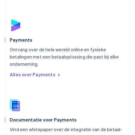
English
Oostenrijk
Deutsch
English
Polen
English
Portugal
Português
English
Payments
Roemenië
Ontvang over de hele wereld online en fysieke
English
betalingen met een betaaloplossing die past bij elke
Singapore
English
简体中文
onderneming.
Slovenië
Alles over Payments
English
Italiano
Slowakije
English
Spanje
Español
English
Thailand
ไทย
English
Documentatie voor Payments
Tsjechië
English
Vind een whitepaper over de integratie van de betaal-
Vasteland van China