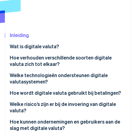
Oprichting van een start-up
Climate
Ecosysteem
CO₂-verwijdering
Partners
Identity
Stripe App Marketplace
Inleiding
Online identiteitsverificatie
Wat is digitale valuta?
Hoe verhouden verschillende soorten digitale
valuta zich tot elkaar?
Stripe Sessions 2026
Cryptovaluta
Welke technologieën ondersteunen digitale
Ontdek hoe Stripe de economische infrastructuu
valutasystemen?
Nu bekijken
Stablecoins
Blockchains en gedistribueerde grootboeken
Hoe wordt digitale valuta gebruikt bij betalingen?
CBDC’s
Cryptografie
Online betalingen
Welke risico’s zijn er bij de invoering van digitale
valuta?
Consensusmechanismen
Grensoverschrijdende uitbetalingen
Hoe kunnen ondernemingen en gebruikers aan de
Smart contracts
Uitgaven in het dagelijks leven
slag met digitale valuta?