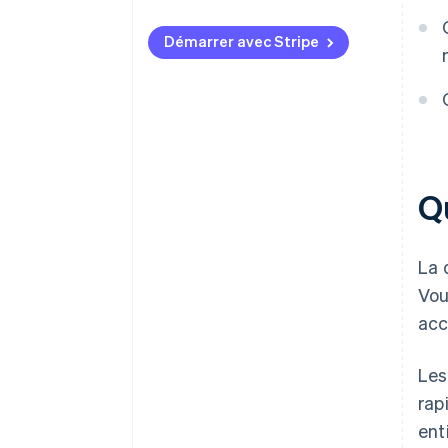
Démarrer avec Stripe
Q
La 
Vou
acc
Les
rap
ent