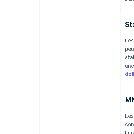
St
Le
peu
sta
une
dol
M
Les
com
la 