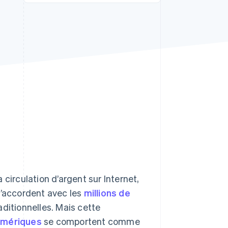
Stripe Sessions 2026
Découvrez comment
Stripe construit
l’infrastructure
économique de l’IA.
Regarder la vidéo
circulation d’argent sur Internet,
s’accordent avec les
millions de
aditionnelles. Mais cette
umériques
se comportent comme