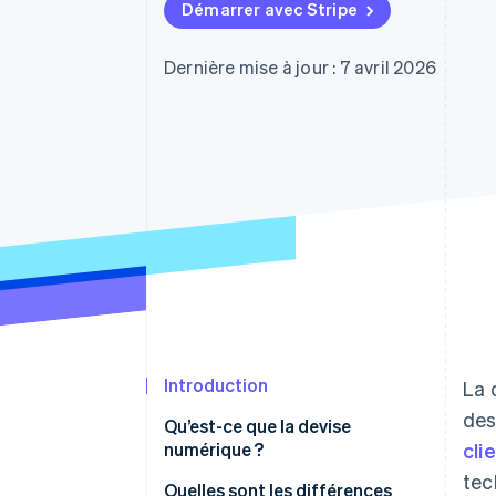
Authorization Boost
Démarrer avec Stripe
Acceptation optimisée
Link
Paiements accélérés
Dernière mise à jour : 7 avril 2026
Financial Connections
Comptes financiers associés
Introduction
La 
des
Qu’est-ce que la devise
numérique ?
cli
tec
Quelles sont les différences