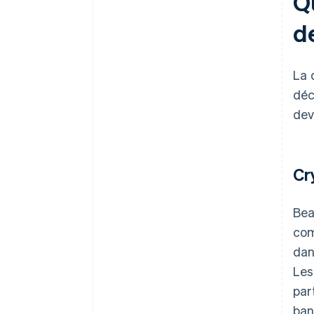
Q
d
La 
déc
dev
Cr
Bea
com
dan
Les
par
ban