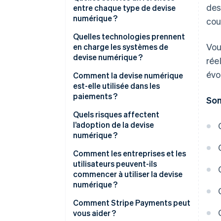
des
entre chaque type de devise
numérique ?
cou
Cryptomonnaies
Quelles technologies prennent
Vou
en charge les systèmes de
Stablecoins
devise numérique ?
rée
MNBC
évo
Blockchains et registres
Comment la devise numérique
distribués
est-elle utilisée dans les
paiements ?
Som
Cryptographie
Paiements en ligne
Quels risques affectent
Mécanismes de consensus
l’adoption de la devise
Virements internationaux
numérique ?
Contrats intelligents
Dépenses réelles
Comment les entreprises et les
Wallets
utilisateurs peuvent-ils
commencer à utiliser la devise
numérique ?
Comment Stripe Payments peut
vous aider ?