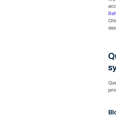
acc
Ba
Chi
des
Q
s
Que
pri
Bl