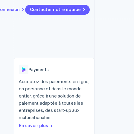
onnexion
Contacter notre équipe
Ressources
Écosystème
Contact
t marketplaces
Plus
Intégrations d'applications
Partenaires
Contacter notre équipe
Product roadmap
elle
Exemples de code
Stripe App Marketplace
Devenir partenaire
Découvrez les prochaines
r les
Blog des développeurs
évolutions
rs
État de l'API
 platforms
Radar
ciers intégrés
Payments
Prévention de la fraude
ratif
es et virtuelles
Atlas
Acceptez des paiements en ligne,
Constitution de start-up
en personne et dans le monde
Climate
entier, grâce à une solution de
Élimination du carbone
paiement adaptée à toutes les
Identity
entreprises, des start-up aux
Vérification de l'identité
multinationales.
En savoir plus