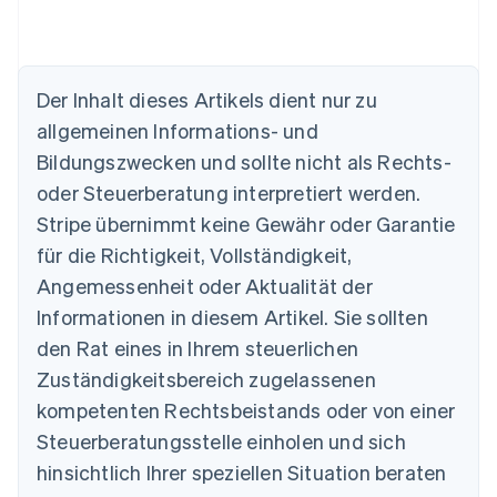
Der Inhalt dieses Artikels dient nur zu
allgemeinen Informations- und
Bildungszwecken und sollte nicht als Rechts-
oder Steuerberatung interpretiert werden.
Australien
English
Stripe übernimmt keine Gewähr oder Garantie
Belgien
für die Richtigkeit, Vollständigkeit,
Nederlands
Français
Deutsch
English
Brasilien
Angemessenheit oder Aktualität der
Português
English
Informationen in diesem Artikel. Sie sollten
Bulgarien
den Rat eines in Ihrem steuerlichen
English
Dänemark
Zuständigkeitsbereich zugelassenen
English
kompetenten Rechtsbeistands oder von einer
Deutschland
Steuerberatungsstelle einholen und sich
Deutsch
English
Estland
hinsichtlich Ihrer speziellen Situation beraten
English