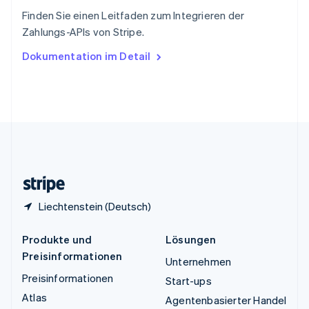
ไทย
English
Finden Sie einen Leitfaden zum Integrieren der
Tschechische Republik
Zahlungs-APIs von Stripe.
English
Ungarn
Dokumentation im Detail
English
Vereinigte Arabische Emirate
English
Vereinigte Staaten
English
Español
简体中文
Vereinigtes Königreich
English
Zypern
English
Liechtenstein (Deutsch)
Produkte und
Lösungen
Preisinformationen
Unternehmen
Preisinformationen
Start-ups
Atlas
Agentenbasierter Handel