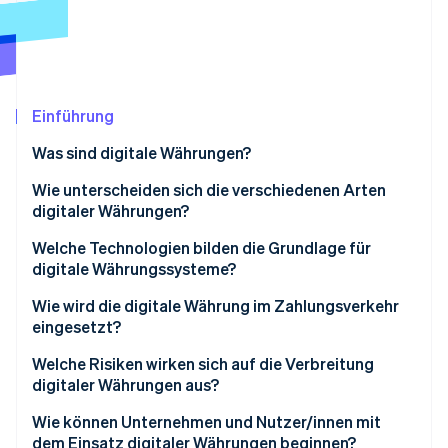
Betrugsprävention
Ecosystem
Atlas
Start-up-Gründung
Partner
Stripe App-Marktplatz
Climate
CO₂-Entnahme
Einführung
Was sind digitale Währungen?
Wie unterscheiden sich die verschiedenen Arten
digitaler Währungen?
Stripe-Sessions 2026
Erfahren Sie, wie Stripe Lösungen für die Wirtschaft
Kryptowährungen
Welche Technologien bilden die Grundlage für
Jetzt ansehen
digitale Währungssysteme?
Stablecoins
Blockchains und Distributed-Ledger-Technologien
Wie wird die digitale Währung im Zahlungsverkehr
CBDCs
eingesetzt?
Kryptografie
Online-Zahlungen
Welche Risiken wirken sich auf die Verbreitung
Konsensmechanismen
digitaler Währungen aus?
Grenzüberschreitende Auszahlungen
Intelligente Verträge („Smart Contracts“)
Wie können Unternehmen und Nutzer/innen mit
Nutzung im Alltag
dem Einsatz digitaler Währungen beginnen?