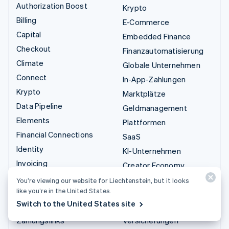
Authorization Boost
Krypto
Billing
E-Commerce
Capital
Embedded Finance
Checkout
Finanzautomatisierung
Climate
Globale Unternehmen
Connect
In-App-Zahlungen
Krypto
Marktplätze
Data Pipeline
Geldmanagement
Elements
Plattformen
Financial Connections
SaaS
Identity
KI-Unternehmen
Invoicing
Creator Economy
Issuing
Gaming
You’re viewing our website for Liechtenstein, but it looks
like you’re in the United States.
Link
Bewirtung, Reisen und
Switch to the United States site
Managed Payments
Freizeit
Zahlungslinks
Versicherungen