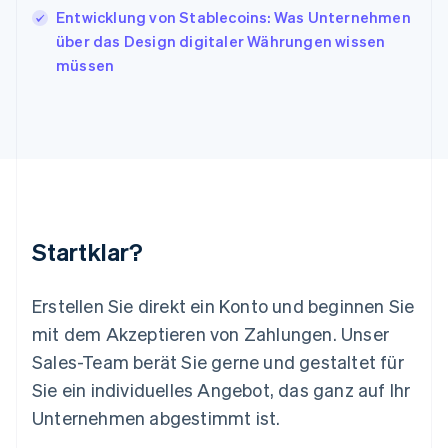
Lettland
Entwicklung von Stablecoins: Was Unternehmen
English
über das Design digitaler Währungen wissen
Liechtenstein
müssen
Deutsch
English
Litauen
English
Luxemburg
Français
Deutsch
English
Malaysia
English
简体中文
Malta
English
Startklar?
Mexiko
Español
English
Neuseeland
Erstellen Sie direkt ein Konto und beginnen Sie
English
mit dem Akzeptieren von Zahlungen. Unser
Niederlande
Nederlands
English
Sales-Team berät Sie gerne und gestaltet für
Norwegen
Sie ein individuelles Angebot, das ganz auf Ihr
English
Österreich
Unternehmen abgestimmt ist.
Deutsch
English