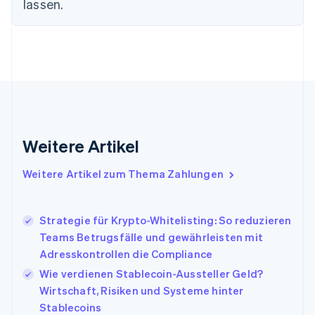
lassen.
Festlandchina
简体中文
English
Finnland
English
Svenska
Frankreich
Français
English
Gibraltar
English
Griechenland
English
Weitere Artikel
Indien
English
Weitere Artikel zum Thema Zahlungen
Irland
English
Italien
Strategie für Krypto-Whitelisting: So reduzieren
Italiano
English
Japan
Teams Betrugsfälle und gewährleisten mit
日本語
English
Adresskontrollen die Compliance
Kanada
Wie verdienen Stablecoin-Aussteller Geld?
English
Français
Wirtschaft, Risiken und Systeme hinter
Kroatien
English
Italiano
Stablecoins