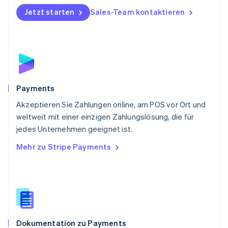
Polen
Jetzt starten
Sales-Team kontaktieren
English
Portugal
Português
English
Rumänien
English
Schweden
Svenska
English
Schweiz
Payments
Deutsch
Français
Italiano
English
Akzeptieren Sie Zahlungen online, am POS vor Ort und
Singapur
English
简体中文
weltweit mit einer einzigen Zahlungslösung, die für
Slowakei
jedes Unternehmen geeignet ist.
English
Mehr zu Stripe Payments
Slowenien
English
Italiano
Sonderverwaltungsregion Hongkong,
China
English
简体中文
Spanien
Español
English
Dokumentation zu Payments
Thailand