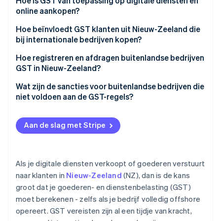
Directe overzeese verkopers
Hoe is GST van toepassing op digitale diensten en
online aankopen?
Online marktplaatsen
Hoe beïnvloedt GST klanten uit Nieuw-Zeeland die
Herbezorgers en personal shopping diensten
bij internationale bedrijven kopen?
Hoe registreren en afdragen buitenlandse bedrijven
GST in Nieuw-Zeeland?
Registreren voor GST
Wat zijn de sancties voor buitenlandse bedrijven die
niet voldoen aan de GST-regels?
Betaling GST op in aanmerking komende verkopen
aan NZ-klanten
Het niet betalen van GST
Aan de slag met Stripe
GST-aangiften indienen en betaling aan IRD
Escalerende boetes voor te late betaling
overmaken
Vaste boetes voor te late GST terugkeer
Bewaar dossiers voor zeven jaar
Als je digitale diensten verkoopt of goederen verstuurt
Gebrek aan sancties
naar klanten in
Nieuw-Zeeland
(NZ), dan is de kans
groot dat je goederen- en dienstenbelasting (GST)
Strafrechtelijke vervolging
moet berekenen - zelfs als je bedrijf volledig offshore
opereert. GST vereisten zijn al een tijdje van kracht,