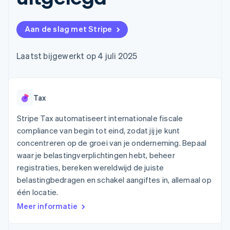
Toegang tot meer
Data Pipeline
Bedrijf
Marktplaatsen
Gegevenssynchronisatie
dan 125
Geldbeheer
Facturatie naar gebruik
Terminal
Productroadmap
Platforms
bieden
Aan de slag met Stripe
Fysieke betalingen
Jaarlijks congres
SaaS
Betaalkaarten uitgeven
Authorization
Sessions
die door stablecoins
Boost
Vacatures
worden gedekt
Laatst bijgewerkt op 4 juli 2025
Optimaliseer de
Stripe Newsroom
Diensten voorzien en
acceptatie
Stripe Press
beheren met agents
Per branche
Link
Versneld afrekenen
Financial
Tax
AI-bedrijven
Connections
Creator economy
Contact
Bronnen
Data gekoppelde
Gaming
Stripe Tax automatiseert internationale fiscale
rekeningen
Horeca, reizen en vrije
Neem contact op
compliance van begin tot eind, zodat jij je kunt
tijd
App-integraties
Partner worden
concentreren op de groei van je onderneming. Bepaal
Verzekering
Voorbeelden van code
Media en entertainment
Developerblog
waar je belastingverplichtingen hebt, beheer
API-status
registraties, bereken wereldwijd de juiste
Meer
Non-profitorganisaties
belastingbedragen en schakel aangiftes in, allemaal op
Product roadmap
Ontdek wat er in het verschiet ligt
Professionele
één locatie.
dienstverlening
Radar
Meer informatie
Publieke sector
Fraudepreventie
Detailhandel
Atlas