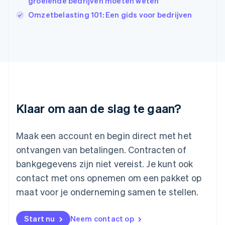
groeiende bedrijven moeten weten
English
Italië
Omzetbelasting 101: Een gids voor bedrijven
Italiano
English
Japan
日本語
English
Kroatië
English
Italiano
Letland
English
Liechtenstein
Deutsch
English
Klaar om aan de slag te gaan?
Litouwen
English
Luxemburg
Maak een account en begin direct met het
Français
Deutsch
English
ontvangen van betalingen. Contracten of
Maleisië
bankgegevens zijn niet vereist. Je kunt ook
English
简体中文
contact met ons opnemen om een pakket op
Malta
English
maat voor je onderneming samen te stellen.
Mexico
Español
English
Nederland
Start nu
Neem contact op