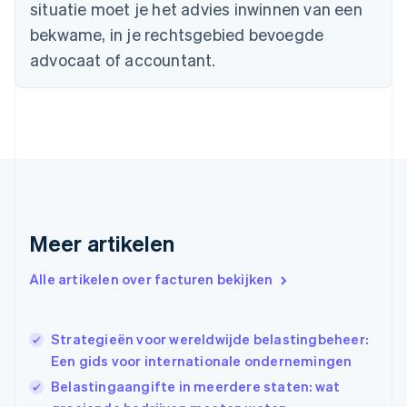
situatie moet je het advies inwinnen van een
English
Denemarken
bekwame, in je rechtsgebied bevoegde
English
advocaat of accountant.
Duitsland
Deutsch
English
Estland
English
Finland
English
Svenska
Frankrijk
Français
English
Gibraltar
English
Meer artikelen
Griekenland
English
Alle artikelen over facturen bekijken
Hongarije
English
Hongkong SAR, China
Strategieën voor wereldwijde belastingbeheer:
English
简体中文
Ierland
Een gids voor internationale ondernemingen
English
Belastingaangifte in meerdere staten: wat
India