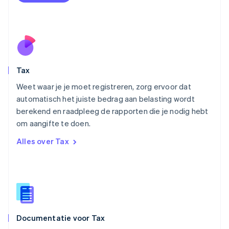
Nederlands
English
Nieuw-Zeeland
English
Noorwegen
English
Oostenrijk
Deutsch
English
Tax
Polen
English
Weet waar je je moet registreren, zorg ervoor dat
Portugal
automatisch het juiste bedrag aan belasting wordt
Português
English
berekend en raadpleeg de rapporten die je nodig hebt
Roemenië
om aangifte te doen.
English
Singapore
Alles over Tax
English
简体中文
Slovenië
English
Italiano
Slowakije
English
Spanje
Español
English
Documentatie voor Tax
Thailand