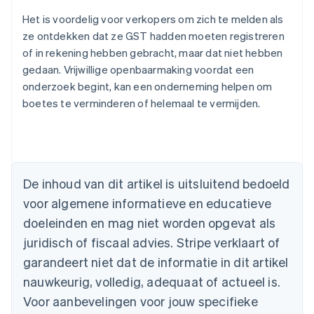
Het is voordelig voor verkopers om zich te melden als
ze ontdekken dat ze GST hadden moeten registreren
of in rekening hebben gebracht, maar dat niet hebben
gedaan. Vrijwillige openbaarmaking voordat een
onderzoek begint, kan een onderneming helpen om
boetes te verminderen of helemaal te vermijden.
Australië
English
De inhoud van dit artikel is uitsluitend bedoeld
België
voor algemene informatieve en educatieve
Nederlands
Français
Deutsch
English
Brazilië
doeleinden en mag niet worden opgevat als
Português
English
juridisch of fiscaal advies. Stripe verklaart of
Bulgarije
garandeert niet dat de informatie in dit artikel
English
Canada
nauwkeurig, volledig, adequaat of actueel is.
English
Français
Voor aanbevelingen voor jouw specifieke
Cyprus