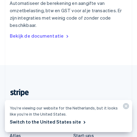
ไทย
English
Automatiseer de berekening en aangifte van
Tsjechië
omzetbelasting, btw en GST voor al je transacties. Er
English
zijn integraties met weinig code of zonder code
Vasteland van China
beschikbaar.
简体中文
English
Verenigd Koninkrijk
Bekijk de documentatie
English
Verenigde Arabische Emiraten
English
Verenigde Staten
English
Español
简体中文
Zweden
Svenska
English
Zwitserland
Deutsch
Français
Italiano
English
Nederland (Nederlands)
You’re viewing our website for the Netherlands, but it looks
like you’re in the United States.
Producten en tarieven
Oplossingen
Switch to the United States site
Tarieven
Grote ondernemingen
Atlas
Start-ups