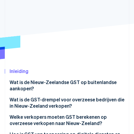
Oprichting van een start-up
Climate
Ecosysteem
CO₂-verwijdering
Partners
Identity
Stripe App Marketplace
Online identiteitsverificatie
Stripe Sessions 2026
Inleiding
Ontdek hoe Stripe de economische infrastructuu
Nu bekijken
Wat is de Nieuw-Zeelandse GST op buitenlandse
aankopen?
Wat is de GST-drempel voor overzeese bedrijven die
in Nieuw-Zeeland verkopen?
Welke verkopers moeten GST berekenen op
overzeese verkopen naar Nieuw-Zeeland?