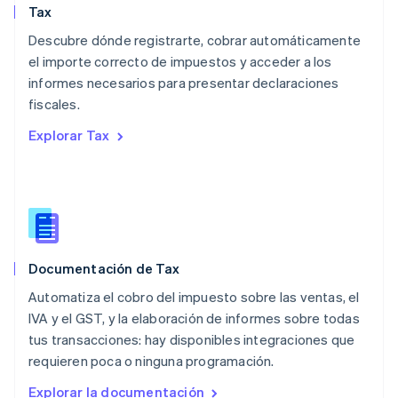
English
简体中文
Tax
Malta
English
Descubre dónde registrarte, cobrar automáticamente
México
el importe correcto de impuestos y acceder a los
Español
English
informes necesarios para presentar declaraciones
Noruega
fiscales.
English
Nueva Zelandia
Explorar Tax
English
Países Bajos
Nederlands
English
Polonia
English
Portugal
Português
English
Documentación de Tax
RAE de Hong Kong, China
English
简体中文
Automatiza el cobro del impuesto sobre las ventas, el
Reino Unido
IVA y el GST, y la elaboración de informes sobre todas
English
tus transacciones: hay disponibles integraciones que
República Checa
requieren poca o ninguna programación.
English
Rumania
Explorar la documentación