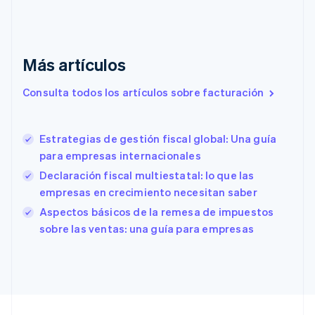
English
Croacia
English
Italiano
Dinamarca
English
Más artículos
Emiratos Árabes Unidos
English
Consulta todos los artículos sobre facturación
Eslovaquia
English
Eslovenia
Estrategias de gestión fiscal global: Una guía
English
Italiano
para empresas internacionales
España
Declaración fiscal multiestatal: lo que las
Español
English
Estados Unidos
empresas en crecimiento necesitan saber
English
Español
简体中文
Aspectos básicos de la remesa de impuestos
Estonia
sobre las ventas: una guía para empresas
English
Finlandia
English
Svenska
Francia
Français
English
Gibraltar