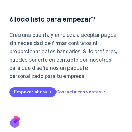
English
Grecia
English
¿Todo listo para empezar?
Hungría
English
India
Crea una cuenta y empieza a aceptar pagos
English
Irlanda
sin necesidad de firmar contratos ni
English
proporcionar datos bancarios. Si lo prefieres,
Italia
puedes ponerte en contacto con nosotros
Italiano
English
para que diseñemos un paquete
Japón
日本語
English
personalizado para tu empresa.
Letonia
English
Liechtenstein
Empezar ahora
Contacta con ventas
Deutsch
English
Lituania
English
Luxemburgo
Français
Deutsch
English
Malasia