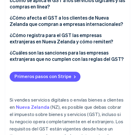
Vendedores directos en el extranjero
¿Cómo se aplica el GST a los servicios digitales y las
compras en línea?
Marketplaces en línea
¿Cómo afecta el GST a los clientes de Nueva
Reenvíos y servicios de compras personales
Zelanda que compran a empresas internacionales?
¿Cómo registra para el GST las empresas
extranjeras en Nueva Zelanda y cómo remiten?
Registrarte para el GST
¿Cuáles son las sanciones para las empresas
extranjeras que no cumplen con las reglas del GST?
Aceptar pagos del GST en ventas elegibles a
clientes de Nueva Zelanda
No pagar el GST
Primeros pasos con Stripe
Presentar declaraciones del GST y remitir el pago al
Aumento de las penalizaciones por pagos tardíos
IRD
Penalizaciones fijas por devoluciones tardías del
Guardar los registros durante siete años
GST
Si vendes servicios digitales o envías bienes a clientes
en
Nueva Zelanda
(NZ), es posible que debas cobrar
Penalizaciones por déficit
el impuesto sobre bienes y servicios (GST), incluso si
Cargos penales
tu negocio opera completamente en el extranjero. Los
requisitos del GST están vigentes desde hace un