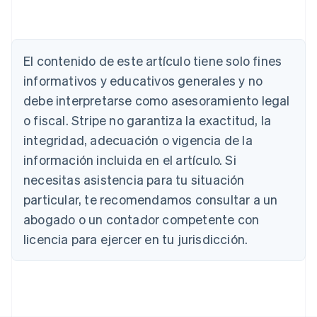
El contenido de este artículo tiene solo fines
Alemania
informativos y educativos generales y no
Deutsch
English
debe interpretarse como asesoramiento legal
Australia
o fiscal. Stripe no garantiza la exactitud, la
English
Austria
integridad, adecuación o vigencia de la
Deutsch
English
información incluida en el artículo. Si
Bélgica
necesitas asistencia para tu situación
Nederlands
Français
Deutsch
English
Brasil
particular, te recomendamos consultar a un
Português
English
abogado o un contador competente con
Bulgaria
English
licencia para ejercer en tu jurisdicción.
Canadá
English
Français
China continental
简体中文
English
Chipre