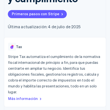
Métodos de
Recognition
Empresa
criptomonedas
de tarjetas
Gestión del dinero
Gestionar
pago
Automatización
Plataformas
suscripciones
Acceso a más
contable
Compras de
Hoja de ruta del
SaaS
Ofrecer cobro por
Primeros pasos con Stripe
de 125
Stripe Sigma
criptomoneda
producto
consumo
Terminal
Informes
integrables
Conferencia anual
Emitir tarjetas
Pagos en
personalizados
Sessions
respaldadas por
Última actualización: 4 de julio de 2025
persona
Data Pipeline
Empleos
monedas estables
Por sector
Authorization
Sincronización
Sala de prensa
Aprovisiona y gestiona
Boost
de datos
Stripe Press
servicios con agentes
Optimizaciones
Empresas de IA
de aceptación
Tax
Economía de los
Link
creadores
Proceso de
Juegos
Contacto
Stripe Tax automatiza el cumplimiento de la normativa
Recursos
Hostelería, viajes y ocio
compra
fiscal internacional de principio a fin, para que puedas
acelerado
Financial
Contacta con ventas
centrarte en ampliar tu negocio. Identifica tus
Seguros
Integraciones de
Connections
Conviértete en socio
Medios de
aplicaciones
obligaciones fiscales, gestiona los registros, calcula y
Datos de ctas.
comunicación y
Ejemplos de código
financieras
cobra el importe correcto de impuestos en todo el
entretenimiento
Blog de
vinculadas
mundo y habilita las presentaciones, todo en un solo
Organizaciones sin
desarrolladores
fines de lucro
Estado de la API
lugar.
Servicios
Más información
Más
profesionales
Product roadmap
Sector público
Ver lo que viene
Minorista