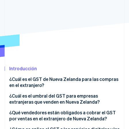
Radar
Prevención de fraude
Ecosistema
Atlas
Constitución de una startup
Socios
Climate
Stripe App Marketplace
Eliminación de dióxido de carbono
Identity
Verificación de identidad en línea
Introducción
¿Cuál es el GST de Nueva Zelanda para las compras
en el extranjero?
Sesiones de Stripe 2026
Descubre cómo Stripe construye la infraestructura económi
¿Cuál es el umbral del GST para empresas
Mirar ahora
extranjeras que venden en Nueva Zelanda?
¿Qué vendedores están obligados a cobrar el GST
por ventas en el extranjero de Nueva Zelanda?