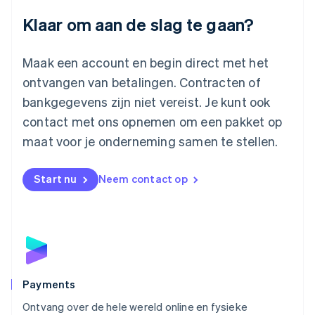
Luxemburg
Klaar om aan de slag te gaan?
Français
Deutsch
English
Maleisië
English
简体中文
Maak een account en begin direct met het
Malta
ontvangen van betalingen. Contracten of
English
Mexico
bankgegevens zijn niet vereist. Je kunt ook
Español
English
contact met ons opnemen om een pakket op
Nederland
maat voor je onderneming samen te stellen.
Nederlands
English
Nieuw-Zeeland
English
Start nu
Neem contact op
Noorwegen
English
Oostenrijk
Deutsch
English
Polen
English
Portugal
Português
English
Payments
Roemenië
Ontvang over de hele wereld online en fysieke
English