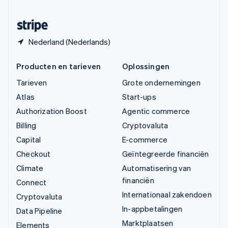
Zwitserland
Deutsch
Français
Italiano
English
Nederland (Nederlands)
Producten en tarieven
Oplossingen
Tarieven
Grote ondernemingen
Atlas
Start-ups
Authorization Boost
Agentic commerce
Billing
Cryptovaluta
Capital
E-commerce
Checkout
Geïntegreerde financiën
Climate
Automatisering van
financiën
Connect
Internationaal zakendoen
Cryptovaluta
In-appbetalingen
Data Pipeline
Marktplaatsen
Elements