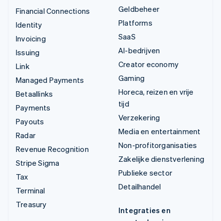
Geldbeheer
Financial Connections
Platforms
Identity
SaaS
Invoicing
AI-bedrijven
Issuing
Creator economy
Link
Gaming
Managed Payments
Horeca, reizen en vrije
Betaallinks
tijd
Payments
Verzekering
Payouts
Media en entertainment
Radar
Non-profitorganisaties
Revenue Recognition
Zakelijke dienstverlening
Stripe Sigma
Publieke sector
Tax
Detailhandel
Terminal
Treasury
Integraties en