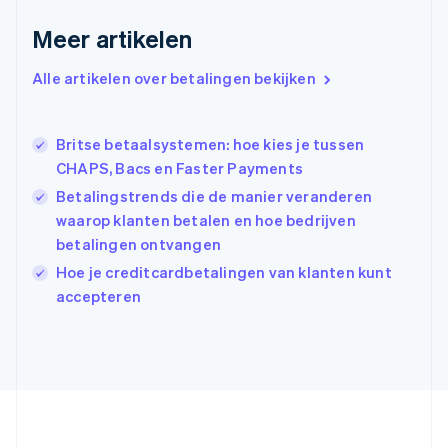
Griekenland
Meer artikelen
English
Hongarije
Alle artikelen over betalingen bekijken
English
Hongkong SAR, China
English
简体中文
Ierland
Britse betaalsystemen: hoe kies je tussen
English
CHAPS, Bacs en Faster Payments
India
Betalingstrends die de manier veranderen
English
waarop klanten betalen en hoe bedrijven
Italië
Italiano
English
betalingen ontvangen
Japan
Hoe je creditcardbetalingen van klanten kunt
日本語
English
accepteren
Kroatië
English
Italiano
Letland
English
Liechtenstein
Deutsch
English
Litouwen
English