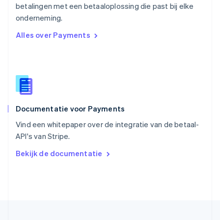
betalingen met een betaaloplossing die past bij elke
Singapore
English
简体中文
onderneming.
Slovenië
Alles over Payments
English
Italiano
Slowakije
English
Spanje
Español
English
Thailand
ไทย
English
Documentatie voor Payments
Tsjechië
English
Vind een whitepaper over de integratie van de betaal-
Vasteland van China
API's van Stripe.
简体中文
English
Verenigd Koninkrijk
Bekijk de documentatie
English
Verenigde Arabische Emiraten
English
Verenigde Staten
English
Español
简体中文
Zweden
Svenska
English