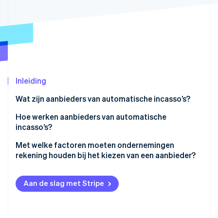
Oprichting van een start-up
Climate
Ecosysteem
CO₂-verwijdering
Partners
Identity
Stripe App Marketplace
Online identiteitsverificatie
Inleiding
Wat zijn aanbieders van automatische incasso’s?
Stripe Sessions 2026
Hoe werken aanbieders van automatische
Ontdek hoe Stripe de economische infrastructuu
incasso’s?
Nu bekijken
De klant autoriseert de afschrijving
Met welke factoren moeten ondernemingen
rekening houden bij het kiezen van een aanbieder?
Je plant de betaling
Tarieven
De aanbieder initieert de overschrijving
Aan de slag met Stripe
Integratie en gebruiksgemak
Geld wordt vereffend op je account
Klantopzet
De aanbieder behandelt mislukte betalingen en