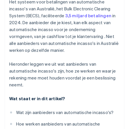
Het systeem voor betalingen van automatische
chargebacks
Betrouwbaarheid onder belasting
incasso's van Australië, het Bulk Electronic Clearing
System (BECS), faciliteerde
3,5 miljard betalingen
in
Timing van uitbetalingen en cashflow
2024. De aanbieder die je kiest, kan elk aspect van
Beveiliging en compliance
automatische incasso voor je onderneming
vormgeven, van je cashflow tot je klantervaring . Niet
Flexibiliteit en geschiktheid voor de onderneming
alle aanbieders van automatische incasso's in Australië
Ondersteuningsopties
werken op dezelfde manier.
Reputatie en klantenbestand
Hieronder leggen we uit wat aanbieders van
automatische incasso's zijn, hoe ze werken en waar je
rekening mee moet houden voordat je een beslissing
neemt.
Wat staat er in dit artikel?
Wat zijn aanbieders van automatische incasso's?
Hoe werken aanbieders van automatische