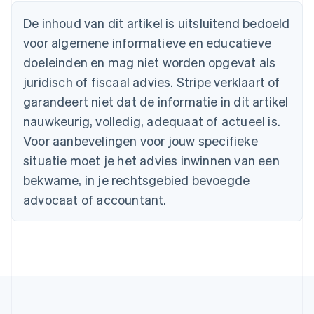
English
België
De inhoud van dit artikel is uitsluitend bedoeld
Nederlands
Français
Deutsch
English
voor algemene informatieve en educatieve
Brazilië
Português
English
doeleinden en mag niet worden opgevat als
Bulgarije
juridisch of fiscaal advies. Stripe verklaart of
English
Canada
garandeert niet dat de informatie in dit artikel
English
Français
nauwkeurig, volledig, adequaat of actueel is.
Cyprus
Voor aanbevelingen voor jouw specifieke
English
Denemarken
situatie moet je het advies inwinnen van een
English
bekwame, in je rechtsgebied bevoegde
Duitsland
advocaat of accountant.
Deutsch
English
Estland
English
Finland
English
Svenska
Frankrijk
Français
English
Gibraltar
English