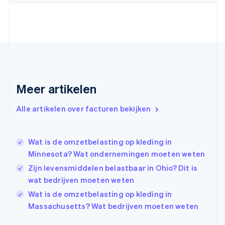
Deutsch
English
Estland
English
Finland
English
Svenska
Frankrijk
Français
English
Gibraltar
Meer artikelen
English
Griekenland
Alle artikelen over facturen bekijken
English
Hongarije
English
Wat is de omzetbelasting op kleding in
Hongkong SAR, China
Minnesota? Wat ondernemingen moeten weten
English
简体中文
Ierland
Zijn levensmiddelen belastbaar in Ohio? Dit is
English
wat bedrijven moeten weten
India
Wat is de omzetbelasting op kleding in
English
Italië
Massachusetts? Wat bedrijven moeten weten
Italiano
English
Japan