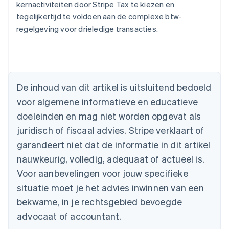
kernactiviteiten door Stripe Tax te kiezen en
tegelijkertijd te voldoen aan de complexe btw-
regelgeving voor drieledige transacties.
Australië
De inhoud van dit artikel is uitsluitend bedoeld
English
voor algemene informatieve en educatieve
België
doeleinden en mag niet worden opgevat als
Nederlands
Français
Deutsch
English
Brazilië
juridisch of fiscaal advies. Stripe verklaart of
Português
English
garandeert niet dat de informatie in dit artikel
Bulgarije
nauwkeurig, volledig, adequaat of actueel is.
English
Canada
Voor aanbevelingen voor jouw specifieke
English
Français
situatie moet je het advies inwinnen van een
Cyprus
English
bekwame, in je rechtsgebied bevoegde
Denemarken
advocaat of accountant.
English
Duitsland