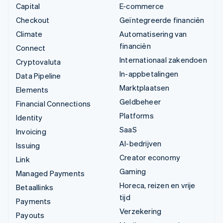
Capital
E-commerce
Checkout
Geïntegreerde financiën
Climate
Automatisering van
financiën
Connect
Internationaal zakendoen
Cryptovaluta
In-appbetalingen
Data Pipeline
Marktplaatsen
Elements
Geldbeheer
Financial Connections
Platforms
Identity
SaaS
Invoicing
AI-bedrijven
Issuing
Creator economy
Link
Gaming
Managed Payments
Horeca, reizen en vrije
Betaallinks
tijd
Payments
Verzekering
Payouts