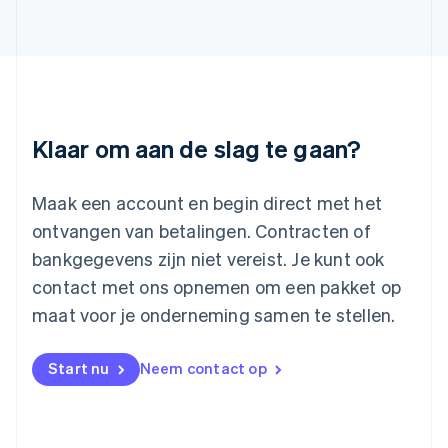
日本語
English
Kroatië
English
Italiano
Letland
English
Liechtenstein
Deutsch
English
Klaar om aan de slag te gaan?
Litouwen
English
Luxemburg
Maak een account en begin direct met het
Français
Deutsch
English
ontvangen van betalingen. Contracten of
Maleisië
bankgegevens zijn niet vereist. Je kunt ook
English
简体中文
contact met ons opnemen om een pakket op
Malta
English
maat voor je onderneming samen te stellen.
Mexico
Español
English
Nederland
Start nu
Neem contact op
Nederlands
English
Nieuw-Zeeland
English
Noorwegen