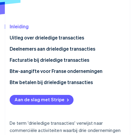
Oprichting van een start-up
Climate
Ecosysteem
CO₂-verwijdering
Inleiding
Partners
Identity
Stripe App Marketplace
Online identiteitsverificatie
Uitleg over drieledige transacties
Deelnemers aan drieledige transacties
De verkoper
Facturatie bij drieledige transacties
Stripe Sessions 2026
De tussenpersoon
Btw-aangifte voor Franse ondernemingen
Ontdek hoe Stripe de economische infrastructuu
Nu bekijken
De koper
Btw betalen bij drieledige transacties
Aan de slag met Stripe
De term 'drieledige transacties' verwijst naar
commerciële activiteiten waarbij drie ondernemingen