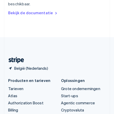
beschikbaar.
简体中文
English
Verenigd Koninkrijk
Bekijk de documentatie
English
Verenigde Arabische Emiraten
English
Verenigde Staten
English
Español
简体中文
Zweden
Svenska
English
Zwitserland
Deutsch
Français
Italiano
English
België (Nederlands)
Producten en tarieven
Oplossingen
Tarieven
Grote ondernemingen
Atlas
Start-ups
Authorization Boost
Agentic commerce
Billing
Cryptovaluta