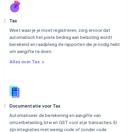
English
Oostenrijk
Deutsch
English
Tax
Polen
English
Weet waar je je moet registreren, zorg ervoor dat
Portugal
automatisch het juiste bedrag aan belasting wordt
Português
English
berekend en raadpleeg de rapporten die je nodig hebt
Roemenië
om aangifte te doen.
English
Singapore
Alles over Tax
English
简体中文
Slovenië
English
Italiano
Slowakije
English
Spanje
Español
English
Documentatie voor Tax
Thailand
ไทย
English
Automatiseer de berekening en aangifte van
Tsjechië
omzetbelasting, btw en GST voor al je transacties. Er
English
zijn integraties met weinig code of zonder code
Vasteland van China