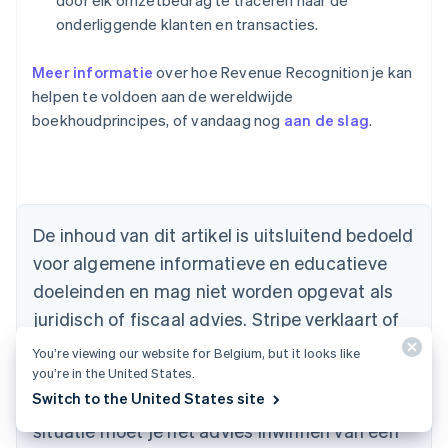
door elk omzetbedrag te traceren naar de
onderliggende klanten en transacties.
Meer informatie
over hoe Revenue Recognition je kan
helpen te voldoen aan de wereldwijde
boekhoudprincipes, of vandaag nog
aan de slag
.
Australië
English
België
Nederlands
Français
Deutsch
English
Brazilië
De inhoud van dit artikel is uitsluitend bedoeld
Português
English
Bulgarije
voor algemene informatieve en educatieve
English
doeleinden en mag niet worden opgevat als
Canada
juridisch of fiscaal advies. Stripe verklaart of
English
Français
Cyprus
garandeert niet dat de informatie in dit artikel
You’re viewing our website for Belgium, but it looks like
English
nauwkeurig, volledig, adequaat of actueel is.
you’re in the United States.
Denemarken
English
Switch to the United States site
Voor aanbevelingen voor jouw specifieke
Duitsland
situatie moet je het advies inwinnen van een
Deutsch
English