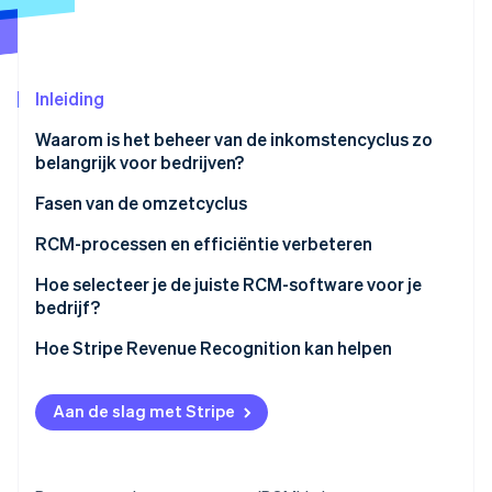
Oprichting van een start-up
Climate
Ecosysteem
CO₂-verwijdering
Inleiding
Partners
Identity
Stripe App Marketplace
Online identiteitsverificatie
Waarom is het beheer van de inkomstencyclus zo
belangrijk voor bedrijven?
Voorspelbare cashflow en inkomstenstabiliteit
Fasen van de omzetcyclus
stimuleren
Front-end-RCM
RCM-processen en efficiëntie verbeteren
Stripe Sessions 2026
Financieel risico verminderen en kostbare fouten
Ontdek hoe Stripe de economische infrastructuu
Midcycle-RCM
Gebruik automatisering en slimme technologie
Hoe selecteer je de juiste RCM-software voor je
voorkomen
Nu bekijken
bedrijf?
Back-end-RCM
Focus op nauwkeurigheid van gegevens
Financiële ervaring van klanten en patiënten
Hoe Stripe Revenue Recognition kan helpen
verbeteren om retentie te ondersteunen
Eenvoudiger factureren
Administratieve werklast verminderen en
Debiteurenbeheer (AR) verbeteren
Aan de slag met Stripe
operationele efficiëntie verbeteren
Chargebacks en weigeringen beheren
Bruikbare gegevens en inzichten in de
inkomstencyclus bieden
Belangrijke statistieken bijhouden en verbeteren