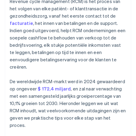
Revenue cycle management (RCM) is het proces van
Oninbare vorderingen en afschrijvingen beperken
het volgen van elke patiënt- of klanttransactie in de
Investeer in mensen en continu leren
gezondheidszorg, vanaf het eerste contact tot de
Flexibiliteit vergroten te midden van veranderingen
facturatie
, het innen van betalingen en de support.
in de regelgeving
Indien goed uitgevoerd, helpt RCM ondernemingen een
soepele cashflow te behouden van verkoop tot de
bedrijfsvoering, elk stukje potentiële inkomsten vast
te leggen, betalingen op tijd te innen en een
eenvoudigere betalingservaring voor de klanten te
creëren.
De wereldwijde RCM-markt werd in 2024 gewaardeerd
op ongeveer
$ 172,4 miljard
, en zal naar verwachting
met een samengesteld jaarlijks groeipercentage van
10,1% groeien tot 2030. Hieronder leggen we uit wat
RCM inhoudt, wat veelvoorkomende uitdagingen zijn en
geven we praktische tips voor elke stap van het
proces.