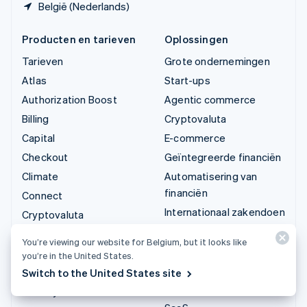
België (Nederlands)
Producten en tarieven
Oplossingen
Tarieven
Grote ondernemingen
Atlas
Start-ups
Authorization Boost
Agentic commerce
Billing
Cryptovaluta
Capital
E-commerce
Checkout
Geïntegreerde financiën
Climate
Automatisering van
financiën
Connect
Internationaal zakendoen
Cryptovaluta
In-appbetalingen
Data Pipeline
You’re viewing our website for Belgium, but it looks like
Marktplaatsen
Elements
you’re in the United States.
Geldbeheer
Financial Connections
Switch to the United States site
Platforms
Identity