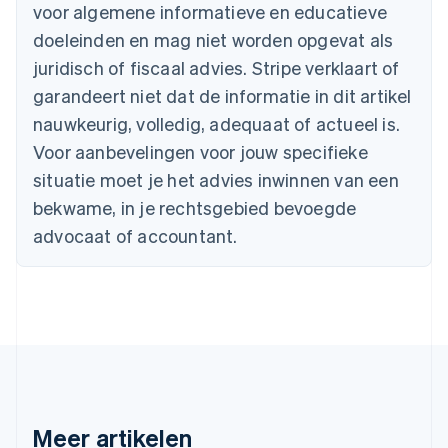
voor algemene informatieve en educatieve
Português
English
Bulgarije
doeleinden en mag niet worden opgevat als
English
juridisch of fiscaal advies. Stripe verklaart of
Canada
English
Français
garandeert niet dat de informatie in dit artikel
Cyprus
nauwkeurig, volledig, adequaat of actueel is.
English
Denemarken
Voor aanbevelingen voor jouw specifieke
English
situatie moet je het advies inwinnen van een
Duitsland
bekwame, in je rechtsgebied bevoegde
Deutsch
English
Estland
advocaat of accountant.
English
Finland
English
Svenska
Frankrijk
Français
English
Gibraltar
English
Griekenland
English
Meer artikelen
Hongarije