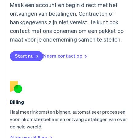
English
简体中文
Maak een account en begin direct met het
Malta
ontvangen van betalingen. Contracten of
English
Mexico
bankgegevens zijn niet vereist. Je kunt ook
Español
English
contact met ons opnemen om een pakket op
Nederland
maat voor je onderneming samen te stellen.
Nederlands
English
Nieuw-Zeeland
English
Start nu
Neem contact op
Noorwegen
English
Oostenrijk
Deutsch
English
Polen
English
Portugal
Português
English
Billing
Roemenië
Haal meer inkomsten binnen, automatiseer processen
English
voor inkomstenbeheer en ontvang betalingen van over
Singapore
English
简体中文
de hele wereld.
Slovenië
Alles over Billing