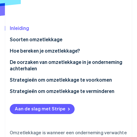
Oprichting van een start-up
Climate
Ecosysteem
CO₂-verwijdering
Inleiding
Partners
Identity
Stripe App Marketplace
Online identiteitsverificatie
Soorten omzetlekkage
Hoe bereken je omzetlekkage?
De oorzaken van omzetlekkage in je onderneming
achterhalen
Stripe Sessions 2026
Ontdek hoe Stripe de economische infrastructuu
Strategieën om omzetlekkage te voorkomen
Nu bekijken
Strategieën om omzetlekkage te verminderen
Aan de slag met Stripe
Omzetlekkage is wanneer een onderneming verwachte