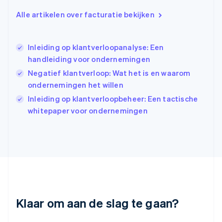
English
Hongkong SAR, China
Alle artikelen over facturatie bekijken
English
简体中文
Ierland
English
Inleiding op klantverloopanalyse: Een
India
handleiding voor ondernemingen
English
Negatief klantverloop: Wat het is en waarom
Italië
Italiano
English
ondernemingen het willen
Japan
Inleiding op klantverloopbeheer: Een tactische
日本語
English
whitepaper voor ondernemingen
Kroatië
English
Italiano
Letland
English
Liechtenstein
Deutsch
English
Litouwen
English
Luxemburg
Klaar om aan de slag te gaan?
Français
Deutsch
English
Maleisië