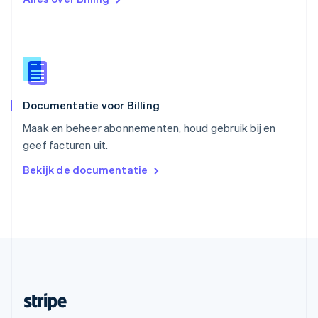
English
Italiano
Slowakije
English
Spanje
Español
English
Thailand
ไทย
English
Documentatie voor Billing
Tsjechië
English
Maak en beheer abonnementen, houd gebruik bij en
Vasteland van China
geef facturen uit.
简体中文
English
Verenigd Koninkrijk
Bekijk de documentatie
English
Verenigde Arabische Emiraten
English
Verenigde Staten
English
Español
简体中文
Zweden
Svenska
English
Zwitserland
Deutsch
Français
Italiano
English