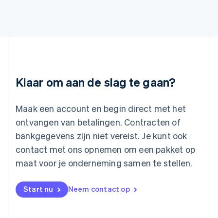
English
Italiano
Letland
English
Liechtenstein
Deutsch
English
Litouwen
English
Luxemburg
Klaar om aan de slag te gaan?
Français
Deutsch
English
Maleisië
English
简体中文
Maak een account en begin direct met het
Malta
ontvangen van betalingen. Contracten of
English
Mexico
bankgegevens zijn niet vereist. Je kunt ook
Español
English
contact met ons opnemen om een pakket op
Nederland
maat voor je onderneming samen te stellen.
Nederlands
English
Nieuw-Zeeland
English
Start nu
Neem contact op
Noorwegen
English
Oostenrijk