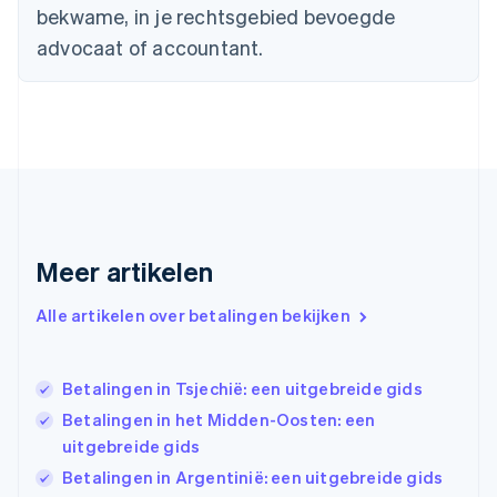
English
bekwame, in je rechtsgebied bevoegde
Finland
advocaat of accountant.
English
Svenska
Frankrijk
Français
English
Gibraltar
English
Griekenland
English
Hongarije
English
Hongkong SAR, China
Meer artikelen
English
简体中文
Ierland
Alle artikelen over betalingen bekijken
English
India
English
Betalingen in Tsjechië: een uitgebreide gids
Italië
Italiano
English
Betalingen in het Midden-Oosten: een
Japan
uitgebreide gids
日本語
English
Betalingen in Argentinië: een uitgebreide gids
Kroatië