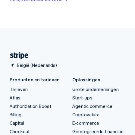
English
Verenigde Arabische Emiraten
English
Verenigde Staten
English
Español
简体中文
Zweden
Svenska
English
Zwitserland
Deutsch
Français
Italiano
English
België (Nederlands)
Producten en tarieven
Oplossingen
Tarieven
Grote ondernemingen
Atlas
Start-ups
Authorization Boost
Agentic commerce
Billing
Cryptovaluta
Capital
E-commerce
Checkout
Geïntegreerde financiën