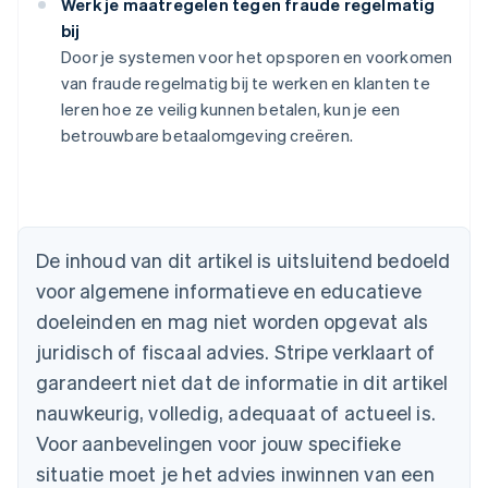
Werk je maatregelen tegen fraude regelmatig
bij
Door je systemen voor het opsporen en voorkomen
van fraude regelmatig bij te werken en klanten te
leren hoe ze veilig kunnen betalen, kun je een
Australië
betrouwbare betaalomgeving creëren.
English
België
Nederlands
Français
Deutsch
English
Brazilië
Português
English
Bulgarije
De inhoud van dit artikel is uitsluitend bedoeld
English
voor algemene informatieve en educatieve
Canada
doeleinden en mag niet worden opgevat als
English
Français
Cyprus
juridisch of fiscaal advies. Stripe verklaart of
English
garandeert niet dat de informatie in dit artikel
Denemarken
nauwkeurig, volledig, adequaat of actueel is.
English
Duitsland
Voor aanbevelingen voor jouw specifieke
Deutsch
English
situatie moet je het advies inwinnen van een
Estland