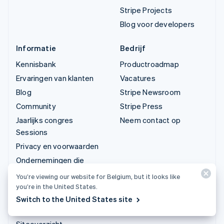
Stripe Projects
Blog voor developers
Informatie
Bedrijf
Kennisbank
Productroadmap
Ervaringen van klanten
Vacatures
Blog
Stripe Newsroom
Community
Stripe Press
Jaarlijks congres
Neem contact op
Sessions
Privacy en voorwaarden
Ondernemingen die
verboden zijn en
You’re viewing our website for Belgium, but it looks like
waarvoor beperkingen
you’re in the United States.
gelden
Switch to the United States site
Licenties
Siteoverzicht