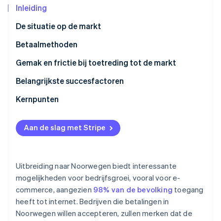
Inleiding
Oprichting van een start-up
Climate
Ecosysteem
De situatie op de markt
CO₂-verwijdering
Betaalmethoden
Partners
Identity
Stripe App Marketplace
Online identiteitsverificatie
Huidig gebruik
Gemak en frictie bij toetreding tot de markt
Opkomende trends
Belastingen
Belangrijkste succesfactoren
Chargebacks en geschillen
Kernpunten
Stripe Sessions 2026
Internationale betalingen
Contactloze betalingen gebruiken
Ontdek hoe Stripe de economische infrastructuu
Aan de slag met Stripe
Nu bekijken
Beveiliging en privacy
Maak het afrekenen makkelijker
Bescherm online betalingen
Uitbreiding naar Noorwegen biedt interessante
mogelijkheden voor bedrijfsgroei, vooral voor e-
commerce, aangezien
98% van de bevolking
toegang
heeft tot internet. Bedrijven die betalingen in
Noorwegen willen accepteren, zullen merken dat de