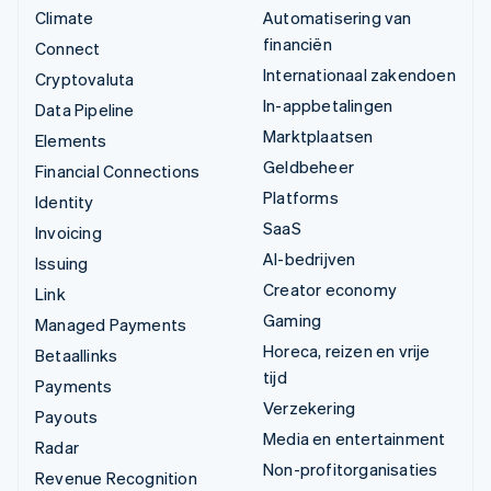
Climate
Automatisering van
financiën
Connect
Internationaal zakendoen
Cryptovaluta
In-appbetalingen
Data Pipeline
Marktplaatsen
Elements
Geldbeheer
Financial Connections
Platforms
Identity
SaaS
Invoicing
AI-bedrijven
Issuing
Creator economy
Link
Gaming
Managed Payments
Horeca, reizen en vrije
Betaallinks
tijd
Payments
Verzekering
Payouts
Media en entertainment
Radar
Non-profitorganisaties
Revenue Recognition