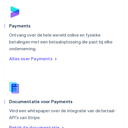
Deutsch
English
Polen
English
Portugal
Português
English
Payments
Roemenië
Ontvang over de hele wereld online en fysieke
English
betalingen met een betaaloplossing die past bij elke
Singapore
English
简体中文
onderneming.
Slovenië
Alles over Payments
English
Italiano
Slowakije
English
Spanje
Español
English
Thailand
ไทย
English
Documentatie voor Payments
Tsjechië
English
Vind een whitepaper over de integratie van de betaal-
Vasteland van China
API's van Stripe.
简体中文
English
Verenigd Koninkrijk
Bekijk de documentatie