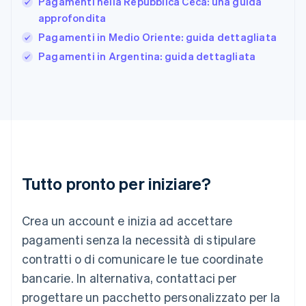
Pagamenti nella Repubblica Ceca: una guida
English
approfondita
Grecia
Pagamenti in Medio Oriente: guida dettagliata
English
India
Pagamenti in Argentina: guida dettagliata
English
Irlanda
English
Italia
Italiano
English
Lettonia
English
Liechtenstein
Deutsch
English
Tutto pronto per iniziare?
Lituania
English
Crea un account e inizia ad accettare
Lussemburgo
Français
Deutsch
English
pagamenti senza la necessità di stipulare
Malaysia
contratti o di comunicare le tue coordinate
English
简体中文
Malta
bancarie. In alternativa, contattaci per
English
progettare un pacchetto personalizzato per la
Messico