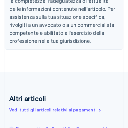
la completezza, l'adeguatezza o l'attualità
English
Français
delle informazioni contenute nell'articolo. Per
Cina continentale
assistenza sulla tua situazione specifica,
简体中文
English
Cipro
rivolgiti a un avvocato o a un commercialista
English
competente e abilitato all'esercizio della
Croazia
English
Italiano
professione nella tua giurisdizione.
Danimarca
English
Emirati Arabi Uniti
English
Estonia
English
Finlandia
English
Svenska
Francia
Altri articoli
Français
English
Germania
Vedi tutti gli articoli relativi ai pagamenti
Deutsch
English
Giappone
日本語
English
Gibilterra