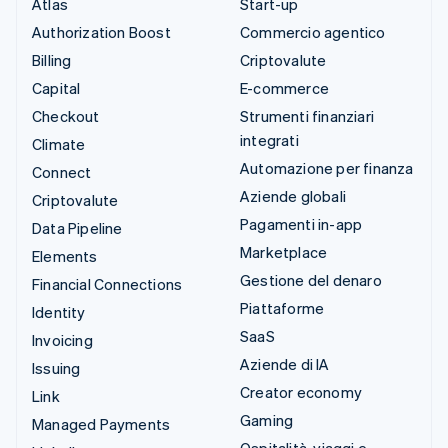
Atlas
Start-up
Authorization Boost
Commercio agentico
Billing
Criptovalute
Capital
E-commerce
Checkout
Strumenti finanziari
integrati
Climate
Automazione per finanza
Connect
Aziende globali
Criptovalute
Pagamenti in-app
Data Pipeline
Marketplace
Elements
Gestione del denaro
Financial Connections
Piattaforme
Identity
SaaS
Invoicing
Aziende di IA
Issuing
Creator economy
Link
Gaming
Managed Payments
Ospitalità, viaggi e