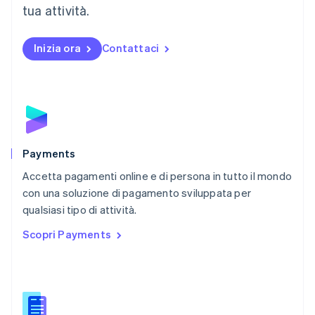
tua attività.
Español
English
Norvegia
English
Inizia ora
Contattaci
Nuova Zelanda
English
Paesi Bassi
Nederlands
English
Polonia
English
Portogallo
Português
English
Payments
RAS di Hong Kong, Cina
Accetta pagamenti online e di persona in tutto il mondo
English
简体中文
con una soluzione di pagamento sviluppata per
Regno Unito
English
qualsiasi tipo di attività.
Repubblica Ceca
Scopri Payments
English
Romania
English
Singapore
English
简体中文
Slovacchia