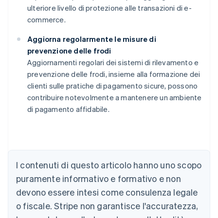
ulteriore livello di protezione alle transazioni di e-
commerce.
Aggiorna regolarmente le misure di
prevenzione delle frodi
Aggiornamenti regolari dei sistemi di rilevamento e
prevenzione delle frodi, insieme alla formazione dei
clienti sulle pratiche di pagamento sicure, possono
contribuire notevolmente a mantenere un ambiente
di pagamento affidabile.
Australia
English
Austria
Deutsch
English
Belgio
I contenuti di questo articolo hanno uno scopo
Nederlands
Français
Deutsch
English
Brasile
puramente informativo e formativo e non
Português
English
devono essere intesi come consulenza legale
Bulgaria
o fiscale. Stripe non garantisce l'accuratezza,
English
Canada