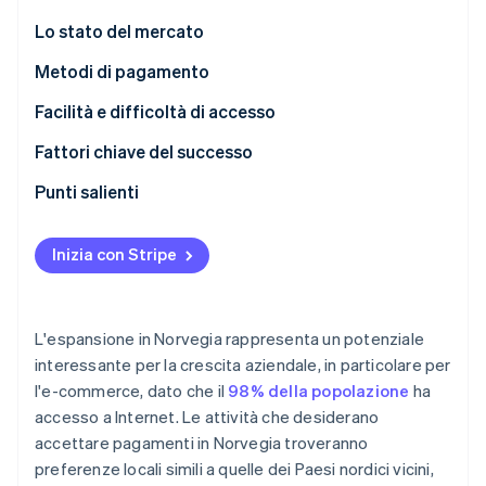
Scopri cosa ti aspetta
Lo stato del mercato
Radar
Ecosistema
Prevenzione delle frodi
Metodi di pagamento
Partner
Atlas
Utilizzo corrente
Facilità e difficoltà di accesso
Stripe App Marketplace
Costituzione di start-up
Tendenze emergenti
Imposte
Fattori chiave del successo
Climate
Rimozione del carbonio
Storni e contestazioni
Punti salienti
Identity
Verifica online dell'identità
Pagamenti internazionali
Adotta i pagamenti contactless
Inizia con Stripe
Sicurezza e privacy
Migliora l’esperienza di completamento della
transazione
Proteggi i pagamenti online
L'espansione in Norvegia rappresenta un potenziale
Stripe Sessions 2026
interessante per la crescita aziendale, in particolare per
Scopri come Stripe sta costruendo l'infrastruttura economi
l'e-commerce, dato che il
98% della popolazione
ha
Guarda ora
accesso a Internet. Le attività che desiderano
accettare pagamenti in Norvegia troveranno
preferenze locali simili a quelle dei Paesi nordici vicini,