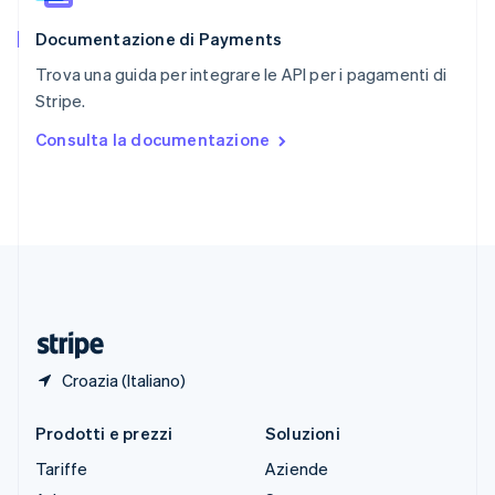
English
Documentazione di Payments
Slovenia
English
Italiano
Trova una guida per integrare le API per i pagamenti di
Spagna
Stripe.
Español
English
Stati Uniti
Consulta la documentazione
English
Español
简体中文
Svezia
Svenska
English
Svizzera
Deutsch
Français
Italiano
English
Thailandia
ไทย
English
Ungheria
English
Croazia (Italiano)
Prodotti e prezzi
Soluzioni
Tariffe
Aziende