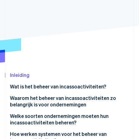
Oprichting van een start-up
Climate
Ecosysteem
CO₂-verwijdering
Partners
Identity
Stripe App Marketplace
Online identiteitsverificatie
Stripe Sessions 2026
Inleiding
Ontdek hoe Stripe de economische infrastructuu
Nu bekijken
Wat is het beheer van incassoactiviteiten?
Waarom het beheer van incassoactiviteiten zo
belangrijk is voor ondernemingen
Welke soorten ondernemingen moeten hun
incassoactiviteiten beheren?
Hoe werken systemen voor het beheer van