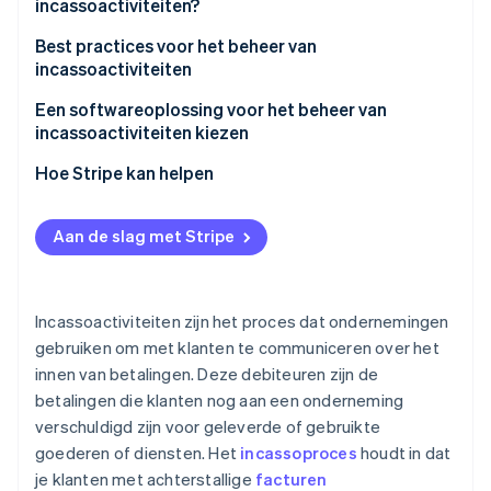
incassoactiviteiten?
Best practices voor het beheer van
incassoactiviteiten
Een softwareoplossing voor het beheer van
incassoactiviteiten kiezen
Definieer je behoeften en doelen
Hoe Stripe kan helpen
Evalueer de functies en functionaliteit
Geautomatiseerde herinneringen en nieuwe
pogingen om betalingen te doen
Aan de slag met Stripe
Eenvoudige escalatie en flexibele communicatie
Segmentatie en targeting
Incassoactiviteiten zijn het proces dat ondernemingen
gebruiken om met klanten te communiceren over het
Uitgebreide rapportage en analyses
innen van betalingen. Deze debiteuren zijn de
Gestroomlijnde integraties
betalingen die klanten nog aan een onderneming
verschuldigd zijn voor geleverde of gebruikte
Veilig en compliant
goederen of diensten. Het
incassoproces
houdt in dat
Wereldwijd bereik en schaalbaarheid
je klanten met achterstallige
facturen