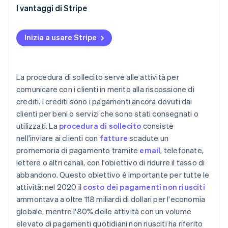
Definisci esigenze e obiettivi
I vantaggi di Stripe
Valuta caratteristiche e funzionalità
Promemoria e tentativi di pagamento
automatizzati
Inizia a usare Stripe
Escalation semplice e comunicazione flessibile
Segmentazione e targeting
La procedura di sollecito serve alle attività per
comunicare con i clienti in merito alla riscossione di
Reportistica e analisi complete
crediti. I crediti sono i pagamenti ancora dovuti dai
Integrazioni semplificate
clienti per beni o servizi che sono stati consegnati o
utilizzati. La
procedura di sollecito
consiste
Sicurezza e conformità
nell'inviare ai clienti con
fatture
scadute un
Copertura globale e possibilità di crescita
promemoria di pagamento tramite
email
, telefonate,
lettere o altri canali, con l'obiettivo di ridurre il tasso di
abbandono. Questo obiettivo è importante per tutte le
attività: nel 2020 il
costo dei pagamenti non riusciti
ammontava a oltre 118 miliardi di dollari per l'economia
globale, mentre l'80% delle attività con un volume
elevato di pagamenti quotidiani non riusciti ha riferito