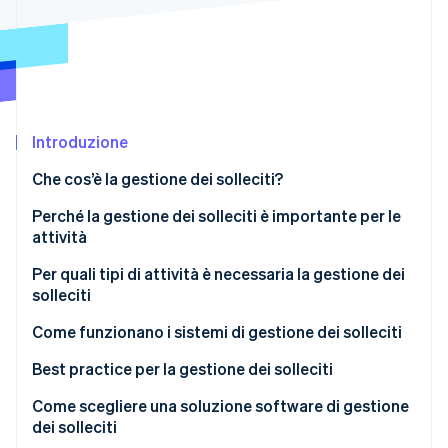
Scopri cosa ti aspetta
Radar
Ecosistema
Prevenzione delle frodi
Partner
Atlas
Stripe App Marketplace
Costituzione di start-up
Introduzione
Climate
Rimozione del carbonio
Che cos’è la gestione dei solleciti?
Identity
Verifica online dell'identità
Perché la gestione dei solleciti è importante per le
attività
Per quali tipi di attività è necessaria la gestione dei
solleciti
Stripe Sessions 2026
Come funzionano i sistemi di gestione dei solleciti
Scopri come Stripe sta costruendo l'infrastruttura economi
Guarda ora
Best practice per la gestione dei solleciti
Come scegliere una soluzione software di gestione
dei solleciti