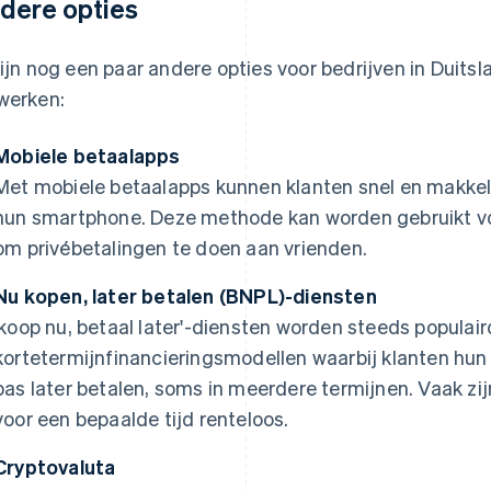
dere opties
zijn nog een paar andere opties voor bedrijven in Duitsla
werken:
Mobiele betaalapps
Met mobiele betaalapps kunnen klanten snel en makkeli
hun smartphone. Deze methode kan worden gebruikt voo
om privébetalingen te doen aan vrienden.
Nu kopen, later betalen (BNPL)-diensten
'koop nu, betaal later'-diensten worden steeds populaird
kortetermijnfinancieringsmodellen waarbij klanten hun
pas later betalen, soms in meerdere termijnen. Vaak zijn
voor een bepaalde tijd renteloos.
Cryptovaluta