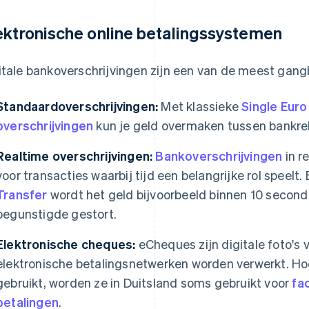
ektronische online betalingssystemen
itale bankoverschrijvingen zijn een van de meest gang
Standaardoverschrijvingen:
Met klassieke
Single Eur
overschrijvingen
kun je geld overmaken tussen bankr
Realtime overschrijvingen:
Bankoverschrijvingen
in r
voor transacties waarbij tijd een belangrijke rol speelt. 
Transfer
wordt het geld bijvoorbeeld binnen 10 second
begunstigde gestort.
Elektronische cheques:
eCheques zijn digitale foto's 
elektronische betalingsnetwerken worden verwerkt. Ho
gebruikt, worden ze in Duitsland soms gebruikt voor
fa
betalingen
.