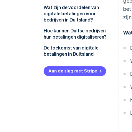
geb
Kaartbetalingen
Wat zijn de voordelen van
bet
digitale betalingen voor
zijn
Andere opties
bedrijven in Duitsland?
Veiligheid met moderne
Hoe kunnen Duitse bedrijven
Wat
technologie
hun betalingen digitaliseren?
Transparantie in realtime
Analyse en doelen stellen
De toekomst van digitale
betalingen in Duitsland
Efficiënte processen
Aanbieders en oplossingen
vinden
Flexibiliteit voor groeiende
Aan de slag met Stripe
bedrijfsmodellen
Technische integratie
Klanttevredenheid
Wettelijke compliance