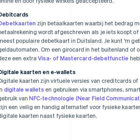
online en door fysieke winkels geaccepteerd.
Debitcards
Debetkaarten
zijn betaalkaarten waarbij het bedrag 
betaalrekening wordt afgeschreven als je iets koopt of
meest populaire debetkaart in Duitsland. Je kunt 'm gebr
geldautomaten. Om een girocard in het buitenland of o
deze een extra
Visa- of Mastercard-debetfunctie
heb
Digitale kaarten en e-wallets
Digitale kaarten zijn virtuele versies van creditcards o
in
digitale wallets
en gebruiken via smartphones, smar
gebruik van
NFC-technologie (Near Field Communicat
zijn een veilig en handig alternatief voor fysieke kaar
digitale kaarten naast fysieke kaarten.