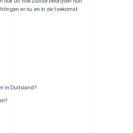
n ook uit hoe Duitse bedrijven hun
chtingen er nu en in de toekomst
en in Duitsland?
ren?