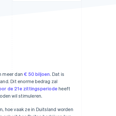
Stripe Sessions 2026
Ontdek hoe Stripe de
economische
infrastructuur voor AI
bouwt.
Nu bekijken
gen meer dan
€ 50 biljoen
. Dat is
land. Dit enorme bedrag zal
oor de 21e zittingsperiode
heeft
oden wil stimuleren.
jn, hoe vaak ze in Duitsland worden