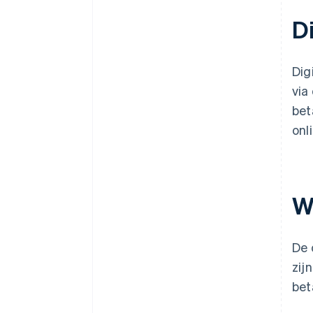
Di
Dig
via
bet
onl
W
De 
zij
bet