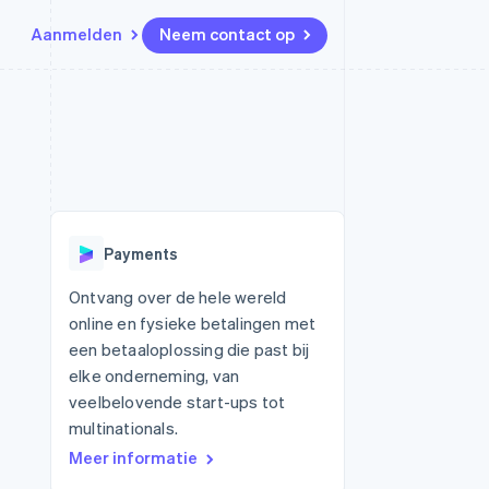
Aanmelden
Neem contact op
Bronnen
Ecosysteem
Contact
marktplaatsen
Meer
App-integraties
Partners
Neem contact op
Product roadmap
Voorbeelden van code
Stripe App Marketplace
Partner worden
Ontdek wat er in het verschiet
or platforms
Developerblog
ligt
r platforms
API-status
financiële
Radar
Payments
Fraudepreventie
tuele kaarten
Atlas
ing
Ontvang over de hele wereld
Oprichting van een start-up
online en fysieke betalingen met
Climate
een betaaloplossing die past bij
CO₂-verwijdering
elke onderneming, van
Identity
veelbelovende start-ups tot
Online identiteitsverificatie
multinationals.
Meer informatie