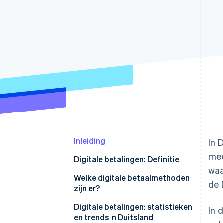
Link
Versneld afrekenen
Financial Connections
Data gekoppelde rekeningen
Inleiding
In 
mee
Digitale betalingen: Definitie
waa
Welke digitale betaalmethoden
de 
zijn er?
Elektronische online
Digitale betalingen: statistieken
In 
betalingssystemen
en trends in Duitsland