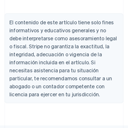
Alemania
El contenido de este artículo tiene solo fines
Deutsch
English
Australia
informativos y educativos generales y no
English
debe interpretarse como asesoramiento legal
Austria
Deutsch
English
o fiscal. Stripe no garantiza la exactitud, la
Bélgica
integridad, adecuación o vigencia de la
Nederlands
Français
Deutsch
English
Brasil
información incluida en el artículo. Si
Português
English
necesitas asistencia para tu situación
Bulgaria
particular, te recomendamos consultar a un
English
Canadá
abogado o un contador competente con
English
Français
licencia para ejercer en tu jurisdicción.
China continental
简体中文
English
Chipre
English
Croacia
English
Italiano