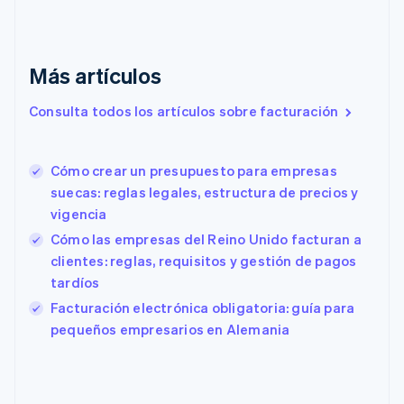
Dinamarca
English
Emiratos Árabes Unidos
English
Más artículos
Eslovaquia
English
Consulta todos los artículos sobre facturación
Eslovenia
English
Italiano
España
Cómo crear un presupuesto para empresas
Español
English
suecas: reglas legales, estructura de precios y
Estados Unidos
English
Español
简体中文
vigencia
Estonia
Cómo las empresas del Reino Unido facturan a
English
clientes: reglas, requisitos y gestión de pagos
Finlandia
tardíos
English
Svenska
Francia
Facturación electrónica obligatoria: guía para
Français
English
pequeños empresarios en Alemania
Gibraltar
English
Grecia
English