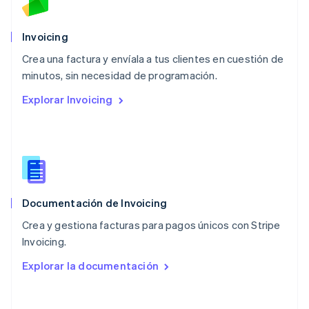
México
Español
English
Noruega
Invoicing
English
Crea una factura y envíala a tus clientes en cuestión de
Nueva Zelandia
English
minutos, sin necesidad de programación.
Países Bajos
Explorar Invoicing
Nederlands
English
Polonia
English
Portugal
Português
English
RAE de Hong Kong, China
English
简体中文
Documentación de Invoicing
Reino Unido
English
Crea y gestiona facturas para pagos únicos con Stripe
República Checa
Invoicing.
English
Rumania
Explorar la documentación
English
Singapur
English
简体中文