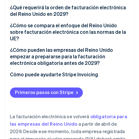
¿Qué requerirá la orden de facturación electrónica
del Reino Unido en 2029?
Formato
¿Cómo se compara el enfoque del Reino Unido
sobre facturación electrónica con las normas de la
Modelo
UE?
Alcance
¿Cómo pueden las empresas del Reino Unido
empezar a prepararse para la facturación
Costo
electrónica obligatoria antes de 2029?
Antes del Budget 2026
Cómo puede ayudarte Stripe Invoicing
Después del Budget 2026
Primeros pasos con Stripe
La facturación electrónica se volverá
obligatoria para
las empresas del Reino Unido
a partir de abril de
2029. Desde ese momento, toda empresa registrada
para el impuesto al valor agregado (IVA) deberá emitir