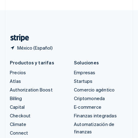
Suecia
Svenska
English
Suiza
Deutsch
Français
Italiano
English
Tailandia
ไทย
English
México (Español)
Productos y tarifas
Soluciones
Precios
Empresas
Atlas
Startups
Authorization Boost
Comercio agéntico
Billing
Criptomoneda
Capital
E-commerce
Checkout
Finanzas integradas
Climate
Automatización de
finanzas
Connect