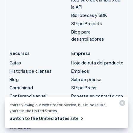
la API
Bibliotecas y SDK
Stripe Projects
Blog para
desarrolladores
Recursos
Empresa
Guías
Hoja de ruta del producto
Historias de clientes
Empleos
Blog
Sala de prensa
Comunidad
Stripe Press
Conferencia anual
Ponerse en contacto con
Sessions
ventas
You’re viewing our website for Mexico, but it looks like
you’re in the United States.
Privacidad y condiciones
Switch to the United States site
Empresas restringidas y
prohibidas