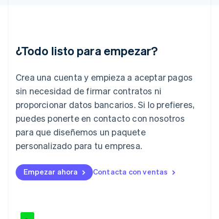
Hungría
English
India
English
Irlanda
¿Todo listo para empezar?
English
Italia
Crea una cuenta y empieza a aceptar pagos
Italiano
English
Japón
sin necesidad de firmar contratos ni
日本語
English
proporcionar datos bancarios. Si lo prefieres,
Letonia
English
puedes ponerte en contacto con nosotros
Liechtenstein
para que diseñemos un paquete
Deutsch
English
Lituania
personalizado para tu empresa.
English
Luxemburgo
Empezar ahora
Contacta con ventas
Français
Deutsch
English
Malasia
English
简体中文
Malta
English