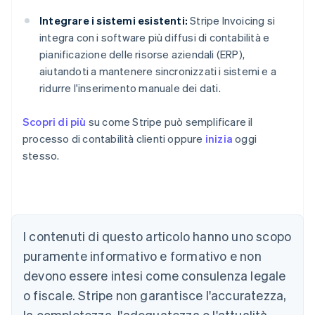
Integrare i sistemi esistenti:
Stripe Invoicing si
integra con i software più diffusi di contabilità e
pianificazione delle risorse aziendali (ERP),
aiutandoti a mantenere sincronizzati i sistemi e a
ridurre l'inserimento manuale dei dati.
Scopri di più
su come Stripe può semplificare il
processo di contabilità clienti oppure
inizia
oggi
stesso.
Australia
I contenuti di questo articolo hanno uno scopo
English
Austria
puramente informativo e formativo e non
Deutsch
English
devono essere intesi come consulenza legale
Belgio
Nederlands
Français
Deutsch
English
o fiscale. Stripe non garantisce l'accuratezza,
Brasile
la completezza, l'adeguatezza o l'attualità