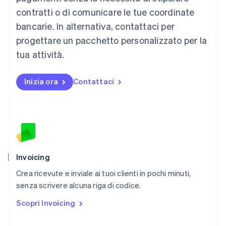
English
简体中文
contratti o di comunicare le tue coordinate
Malta
English
bancarie. In alternativa, contattaci per
Messico
progettare un pacchetto personalizzato per la
Español
English
Norvegia
tua attività.
English
Nuova Zelanda
Inizia ora
Contattaci
English
Paesi Bassi
Nederlands
English
Polonia
English
Portogallo
Português
English
RAS di Hong Kong, Cina
Invoicing
English
简体中文
Crea ricevute e inviale ai tuoi clienti in pochi minuti,
Regno Unito
English
senza scrivere alcuna riga di codice.
Repubblica Ceca
Scopri Invoicing
English
Romania