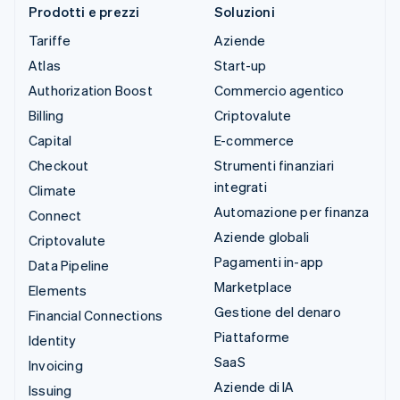
Prodotti e prezzi
Soluzioni
Tariffe
Aziende
Atlas
Start-up
Authorization Boost
Commercio agentico
Billing
Criptovalute
Capital
E-commerce
Checkout
Strumenti finanziari
integrati
Climate
Automazione per finanza
Connect
Aziende globali
Criptovalute
Pagamenti in-app
Data Pipeline
Marketplace
Elements
Gestione del denaro
Financial Connections
Piattaforme
Identity
SaaS
Invoicing
Aziende di IA
Issuing