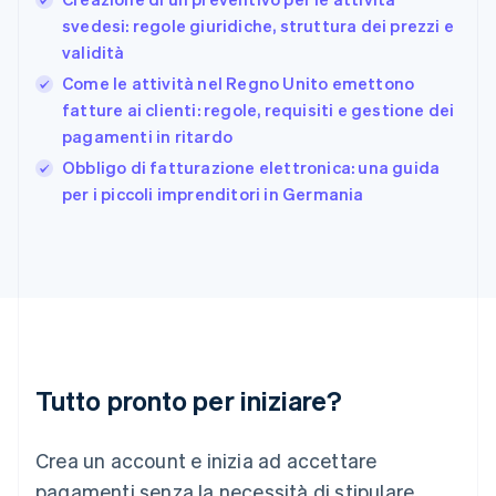
Deutsch
English
svedesi: regole giuridiche, struttura dei prezzi e
Giappone
日本語
English
validità
Gibilterra
Come le attività nel Regno Unito emettono
English
fatture ai clienti: regole, requisiti e gestione dei
Grecia
pagamenti in ritardo
English
India
Obbligo di fatturazione elettronica: una guida
English
per i piccoli imprenditori in Germania
Irlanda
English
Italia
Italiano
English
Lettonia
English
Liechtenstein
Deutsch
English
Lituania
Tutto pronto per iniziare?
English
Lussemburgo
Crea un account e inizia ad accettare
Français
Deutsch
English
Malaysia
pagamenti senza la necessità di stipulare