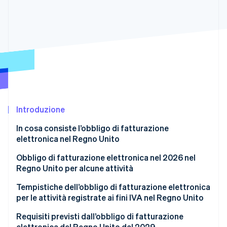
Scopri cosa ti aspetta
Radar
Ecosistema
Prevenzione delle frodi
Partner
Atlas
Stripe App Marketplace
Costituzione di start-up
Climate
Rimozione del carbonio
Identity
Verifica online dell'identità
Introduzione
In cosa consiste l’obbligo di fatturazione
elettronica nel Regno Unito
Obbligo di fatturazione elettronica nel 2026 nel
Stripe Sessions 2026
Regno Unito per alcune attività
Scopri come Stripe sta costruendo l'infrastruttura economi
Guarda ora
Tempistiche dell’obbligo di fatturazione elettronica
per le attività registrate ai fini IVA nel Regno Unito
Requisiti previsti dall’obbligo di fatturazione
elettronica del Regno Unito dal 2029