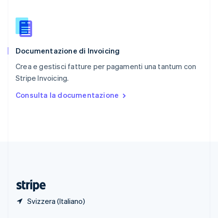
English
Singapore
English
简体中文
Slovacchia
English
Documentazione di Invoicing
Slovenia
English
Italiano
Crea e gestisci fatture per pagamenti una tantum con
Spagna
Stripe Invoicing.
Español
English
Stati Uniti
Consulta la documentazione
English
Español
简体中文
Svezia
Svenska
English
Svizzera
Deutsch
Français
Italiano
English
Thailandia
ไทย
English
Ungheria
English
Svizzera (Italiano)