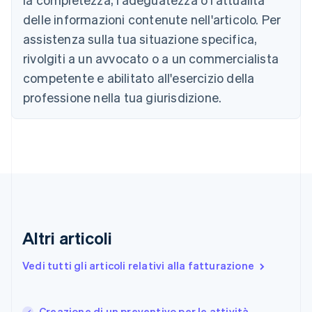
Português
English
Bulgaria
delle informazioni contenute nell'articolo. Per
English
assistenza sulla tua situazione specifica,
Canada
rivolgiti a un avvocato o a un commercialista
English
Français
Cina continentale
competente e abilitato all'esercizio della
简体中文
English
professione nella tua giurisdizione.
Cipro
English
Croazia
English
Italiano
Danimarca
English
Emirati Arabi Uniti
English
Estonia
English
Altri articoli
Finlandia
English
Svenska
Vedi tutti gli articoli relativi alla fatturazione
Francia
Français
English
Germania
Creazione di un preventivo per le attività