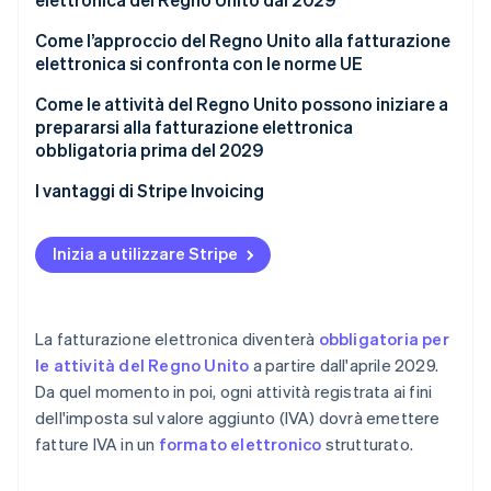
Formato
Come l’approccio del Regno Unito alla fatturazione
elettronica si confronta con le norme UE
Modello
Come le attività del Regno Unito possono iniziare a
Ambito di applicazione
prepararsi alla fatturazione elettronica
obbligatoria prima del 2029
Costo
Prima della sessione del bilancio del 2026
I vantaggi di Stripe Invoicing
Dopo la sessione di bilancio del 2026
Inizia a utilizzare Stripe
La fatturazione elettronica diventerà
obbligatoria per
le attività del Regno Unito
a partire dall'aprile 2029.
Da quel momento in poi, ogni attività registrata ai fini
dell'imposta sul valore aggiunto (IVA) dovrà emettere
fatture IVA in un
formato elettronico
strutturato.