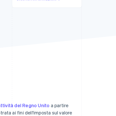
Stripe Sessions 2026
Scopri come Stripe sta
costruendo
l'infrastruttura
economica per l'IA.
Guarda ora
attività del Regno Unito
a partire
trata ai fini dell'imposta sul valore