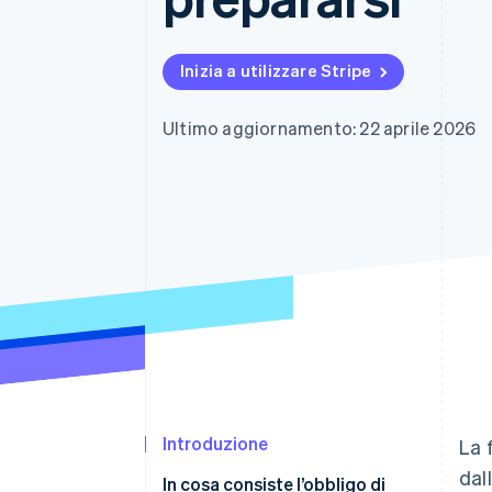
Link
Pagamento accelerato
Financial Connections
Inizia a utilizzare Stripe
Conti finanziari collegati
Ultimo aggiornamento: 22 aprile 2026
Introduzione
La 
dal
In cosa consiste l’obbligo di