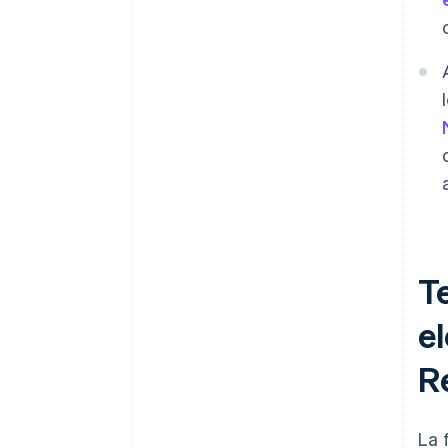
Te
el
R
La 