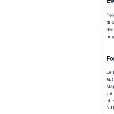
Poi
di 
del
pre
Fo
Le 
aut
Maj
val
che
fat