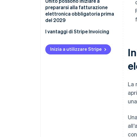
Unito possono iniziare a
prepararsi alla fatturazione
elettronica obbligatoria prima
del 2029
Prima della sessione del bilancio
I vantaggi di Stripe Invoicing
del 2026
In
Dopo la sessione di bilancio del
Inizia a utilizzare Stripe
2026
e
La 
apr
una
Un
all
con