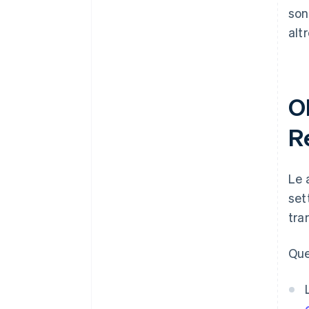
son
alt
Ob
R
Le 
set
tra
Que