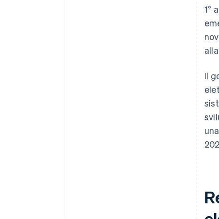
1° 
eme
nov
all
Il 
ele
sis
svi
una
202
Re
e