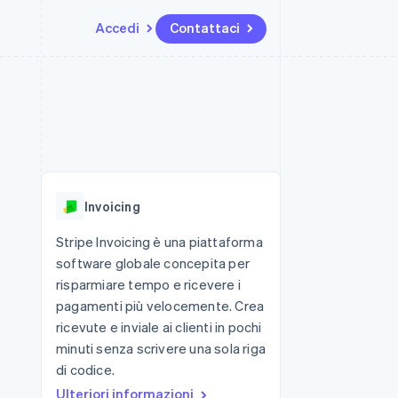
Accedi
Contattaci
Risorse
Ecosistema
Recapiti
me e marketplace
Altro
Integrazioni app
Partner
Contattaci
Product roadmap
ns
Esempi di codice
Stripe App Marketplace
Diventa nostro partner
Scopri cosa ti aspetta
 piattaforme
Blog per sviluppatori
 platforms
ibero
Stato dell'API
Radar
ari integrati
Prevenzione delle frodi
Invoicing
 fisiche
Atlas
Costituzione di start-up
Stripe Invoicing è una piattaforma
software globale concepita per
Climate
Rimozione del carbonio
risparmiare tempo e ricevere i
pagamenti più velocemente. Crea
Identity
Verifica online dell'identità
ricevute e inviale ai clienti in pochi
minuti senza scrivere una sola riga
di codice.
Ulteriori informazioni