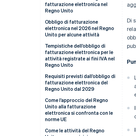
fatturazione elettronica nel
agg
Regno Unito
Di 
Obbligo di fatturazione
elettronica nel 2026 nel Regno
rel
Unito per alcune attività
obb
pub
Tempistiche dell’obbligo di
fatturazione elettronica per le
attività registrate ai fini IVA nel
Pun
Regno Unito
Requisiti previsti dall’obbligo di
fatturazione elettronica del
Regno Unito dal 2029
Formato
Come l’approccio del Regno
Unito alla fatturazione
Modello
elettronica si confronta con le
norme UE
Ambito di applicazione
Come le attività del Regno
Costo