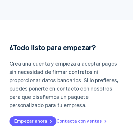
English
Grecia
English
Hungría
English
India
English
Irlanda
¿Todo listo para empezar?
English
Italia
Crea una cuenta y empieza a aceptar pagos
Italiano
English
Japón
sin necesidad de firmar contratos ni
日本語
English
proporcionar datos bancarios. Si lo prefieres,
Letonia
English
puedes ponerte en contacto con nosotros
Liechtenstein
para que diseñemos un paquete
Deutsch
English
Lituania
personalizado para tu empresa.
English
Luxemburgo
Empezar ahora
Contacta con ventas
Français
Deutsch
English
Malasia