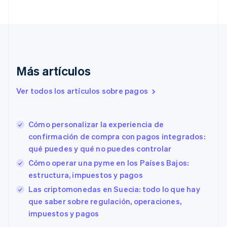
English
Croacia
English
Italiano
Dinamarca
English
Emiratos Árabes Unidos
English
Más artículos
Eslovaquia
English
Ver todos los artículos sobre pagos
Eslovenia
English
Italiano
España
Cómo personalizar la experiencia de
Español
English
confirmación de compra con pagos integrados:
Estados Unidos
English
Español
简体中文
qué puedes y qué no puedes controlar
Estonia
Cómo operar una pyme en los Países Bajos:
English
estructura, impuestos y pagos
Finlandia
English
Svenska
Las criptomonedas en Suecia: todo lo que hay
Francia
que saber sobre regulación, operaciones,
Français
English
impuestos y pagos
Gibraltar