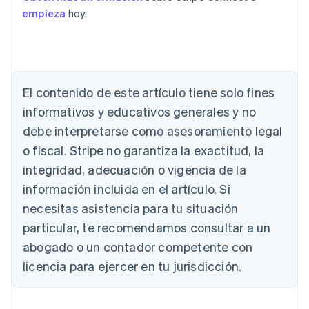
empieza
hoy.
Alemania
El contenido de este artículo tiene solo fines
Deutsch
English
Australia
informativos y educativos generales y no
English
debe interpretarse como asesoramiento legal
Austria
Deutsch
English
o fiscal. Stripe no garantiza la exactitud, la
Bélgica
integridad, adecuación o vigencia de la
Nederlands
Français
Deutsch
English
Brasil
información incluida en el artículo. Si
Português
English
necesitas asistencia para tu situación
Bulgaria
particular, te recomendamos consultar a un
English
Canadá
abogado o un contador competente con
English
Français
licencia para ejercer en tu jurisdicción.
China continental
简体中文
English
Chipre