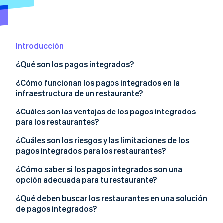
Ecosistema
Introducción
Sesiones de Stripe 2026
Socios
Descubre cómo Stripe construye la infraestructura económi
Stripe App Marketplace
¿Qué son los pagos integrados?
Mirar ahora
¿Cómo funcionan los pagos integrados en la
infraestructura de un restaurante?
¿Cuáles son las ventajas de los pagos integrados
para los restaurantes?
¿Cuáles son los riesgos y las limitaciones de los
pagos integrados para los restaurantes?
¿Cómo saber si los pagos integrados son una
opción adecuada para tu restaurante?
¿Cuánto te cuesta la conciliación?
¿Qué deben buscar los restaurantes en una solución
de pagos integrados?
¿Ya usas una plataforma que admite pagos