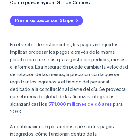
integrados?
Cómo puede ayudar Stripe Connect
¿Cómo es tu volumen de operaciones?
Primeros pasos con Stripe
¿Qué tan importantes son los datos de pago para
tus análisis generales?
¿Qué nivel de tolerancia tienes a la dependencia de
En el sector de restaurantes, los pagos integrados
proveedores?
implican procesar los pagos a través de la misma
plataforma que se usa para gestionar pedidos, mesas
e informes. Esa integración puede cambiar la velocidad
de rotación de las mesas, la precisión con la que se
registran los ingresos y el tiempo del personal
dedicado a la conciliación al cierre del día. Se proyecta
que el mercado global de las finanzas integradas
alcanzará casi los
571,000 millones de dólares
para
2033.
A continuación, exploraremos qué son los pagos
integrados, cómo funcionan dentro de la