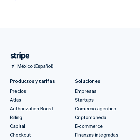
English
Singapur
English
简体中文
Suecia
Svenska
English
Suiza
Deutsch
Français
Italiano
English
Tailandia
ไทย
English
México (Español)
Productos y tarifas
Soluciones
Precios
Empresas
Atlas
Startups
Authorization Boost
Comercio agéntico
Billing
Criptomoneda
Capital
E-commerce
Checkout
Finanzas integradas