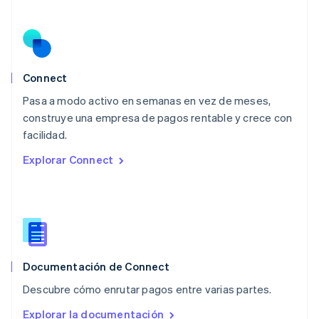
English
简体中文
Malta
English
México
Español
English
Noruega
Connect
English
Pasa a modo activo en semanas en vez de meses,
Nueva Zelandia
English
construye una empresa de pagos rentable y crece con
Países Bajos
facilidad.
Nederlands
English
Explorar Connect
Polonia
English
Portugal
Português
English
RAE de Hong Kong, China
English
简体中文
Reino Unido
English
Documentación de Connect
República Checa
Descubre cómo enrutar pagos entre varias partes.
English
Rumania
Explorar la documentación