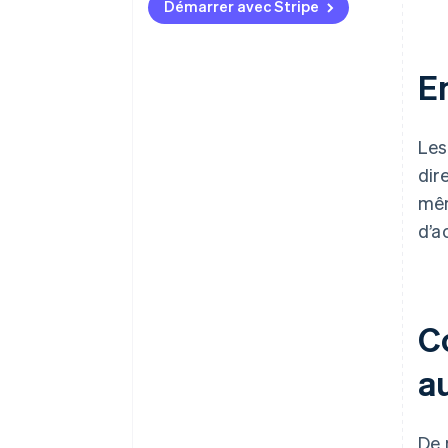
transactions ?
Démarrer avec Stripe
Quelle est l’importance des
données de paiement pour vos
E
analyses globales ?
Quelle est votre tolérance à la
dépendance envers les
Le
fournisseurs ?
dir
mêm
d’a
C
au
De 