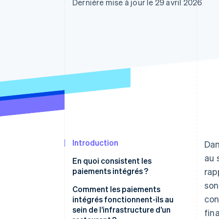
Authorization Boost
Dernière mise à jour le 29 avril 2026
Acceptation optimisée
Link
Paiements accélérés
Financial Connections
Comptes financiers associés
Introduction
Dan
au 
En quoi consistent les
paiements intégrés ?
rap
son
Comment les paiements
con
intégrés fonctionnent-ils au
sein de l’infrastructure d’un
fin