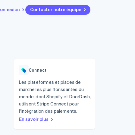
onnexion
Contacter notre équipe
Ressources
Écosystème
Contact
t marketplaces
Plus
Intégrations d'applications
Partenaires
Contacter notre équipe
Product roadmap
elle
Exemples de code
Stripe App Marketplace
Devenir partenaire
Découvrez les prochaines
r les
Blog des développeurs
évolutions
rs
État de l'API
 platforms
Radar
ciers intégrés
Connect
Prévention de la fraude
ratif
es et virtuelles
Atlas
Les plateformes et places de
Constitution de start-up
marché les plus florissantes du
Climate
monde, dont Shopify et DoorDash,
Élimination du carbone
utilisent Stripe Connect pour
Identity
l'intégration des paiements.
Vérification de l'identité
En savoir plus