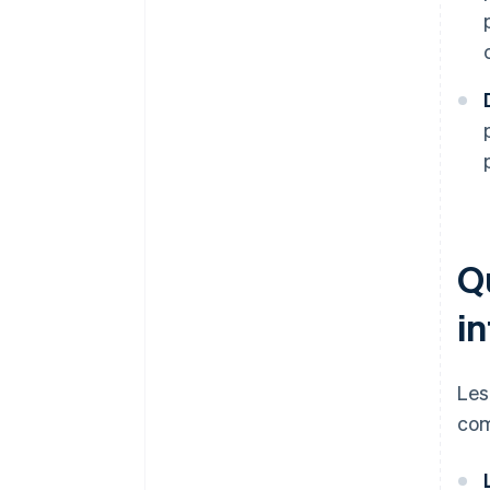
Qu
in
Les
com