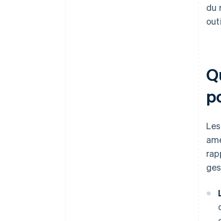
du 
outi
Q
po
Les
amé
rap
ges