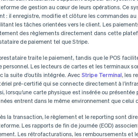
teforme de gestion au cœur de leurs opérations. Ce s
ent : il enregistre, modifie et clôture les commandes au
ilitant les tâches orientées vers le client. Les paiement
itement des règlements directement dans cette platefo
stataire de paiement tel que Stripe.
prestataire traite le paiement, tandis que le POS facilite
le personnel. Les lecteurs de cartes et les terminaux s
c la suite d’outils intégrée. Avec
Stripe Terminal
, les 
ériel pré-certifié qui se connecte directement à l’infr
si, lorsqu’une carte physique est insérée ou présentée
nées entrent dans le même environnement que celui
ès la transaction, le règlement et le reporting sont di
teforme. Les rapports de fin de journée (EOD) associen
ement. Les rétrofacturations, les remboursements et le