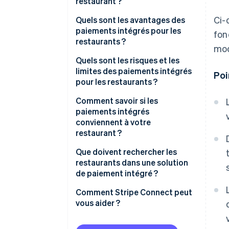
restaurant ?
Ci-
Quels sont les avantages des
paiements intégrés pour les
fon
restaurants ?
mod
Quels sont les risques et les
limites des paiements intégrés
Poi
pour les restaurants ?
Comment savoir si les
paiements intégrés
conviennent à votre
restaurant ?
Quel est le coût du
Que doivent rechercher les
rapprochement ?
restaurants dans une solution
de paiement intégré ?
Utilisez-vous déjà une
plateforme qui prend en charge
Comment Stripe Connect peut
les paiements intégrés ?
vous aider ?
Quel est le volume de vos