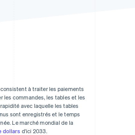
Stripe Sessions 2026
Découvrez comment
Stripe construit
l’infrastructure
économique de l’IA.
Regarder la vidéo
 consistent à traiter les paiements
er les commandes, les tables et les
rapidité avec laquelle les tables
enus sont enregistrés et le temps
rnée. Le marché mondial de la
e dollars
d’ici 2033.