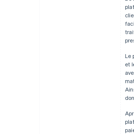
pla
cli
fac
tra
pre
Le 
et 
ave
mat
Ain
don
Apr
pla
pai