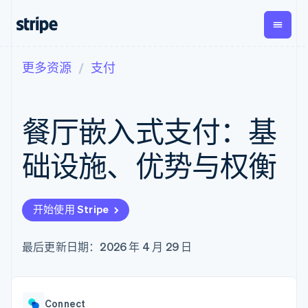
更多资源
支付
按企业阶段
文档
学习
支付
营收
资金管
平台
理
易市
大型企业
Stripe 文档
博客
Payments
Billing
初创企业
API 参考文档
客户案例
餐厅嵌入式支付：基
在线支付
经常性收入
Global
Conn
库与 SDK
指南
Payment links
Metronome
Payouts
Stripe Apps
按用量计费
平台
础设施、优势与权衡
无代码支付
Subscriptions
向第三
按应用场景
Checkout
方打款
支持
预构建支付界
订阅管理
指南
智能体商务
面
Invoicing
加密货币
获取支持
一次性或定期
Elements
开始使用 Stripe
电子商务
接受线上付款
托管支持方案
灵活的 UI 组件
账单
嵌入式金融
实施预置结账流程
专业服务
Payment
Tax
财务自动化
构建平台或交易市场
最后更新日期：2026 年 4 月 29 日
methods
销售税和增值
全球化企业
管理订阅
接入 125+ 种支
税自动化
应用内支付
提供按用量计费
付方式
Revenue
交易市场
发行稳定币支持的支付卡
Authorization
Recognition
公司
资金管理
通过智能体配置和管理服
Boost
会计自动化
Connect
平台
务