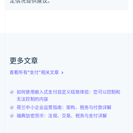
定情况提供建议。
芬兰
English
Svenska
荷兰
Nederlands
English
加拿大
English
Français
捷克
English
克罗地亚
English
Italiano
更多文章
拉脱维亚
English
查看所有“支付”相关文章
立陶宛
English
列支敦士登
如何使用嵌入式支付自定义结账体验：您可以控制和
Deutsch
English
卢森堡
无法控制的内容
Français
Deutsch
English
荷兰中小企业运营指南：架构、税务与付款详解
罗马尼亚
瑞典加密货币：法规、交易、税务与支付详解
English
马尔他
English