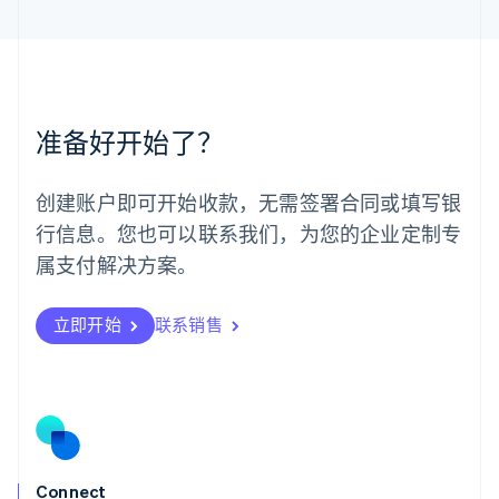
马来西亚
English
简体中文
美国
English
Español
简体中文
墨西哥
Español
English
准备好开始了？
挪威
English
葡萄牙
创建账户即可开始收款，无需签署合同或填写银
Português
English
行信息。您也可以联系我们，为您的企业定制专
日本
日本語
English
属支付解决方案。
瑞典
Svenska
English
瑞士
立即开始
联系销售
Deutsch
Français
Italiano
English
塞浦路斯
English
斯洛伐克
English
斯洛文尼亚
English
Italiano
Connect