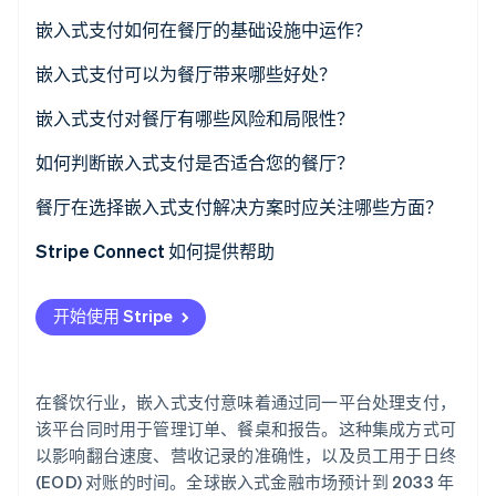
了解 Stripe 如何为 AI 构建经济基础设施。
嵌入式支付如何在餐厅的基础设施中运作？
立即观看
嵌入式支付可以为餐厅带来哪些好处？
嵌入式支付对餐厅有哪些风险和局限性？
如何判断嵌入式支付是否适合您的餐厅？
对账耗费了您多少成本？
餐厅在选择嵌入式支付解决方案时应关注哪些方面？
您目前使用的平台是否已支持嵌入式支付？
Stripe Connect 如何提供帮助
您的交易量如何？
开始使用 Stripe
支付数据对您的整体分析有多重要？
您对供应商依赖的容忍度如何？
在餐饮行业，嵌入式支付意味着通过同一平台处理支付，
该平台同时用于管理订单、餐桌和报告。这种集成方式可
以影响翻台速度、营收记录的准确性，以及员工用于日终
(EOD) 对账的时间。全球嵌入式金融市场预计到 2033 年