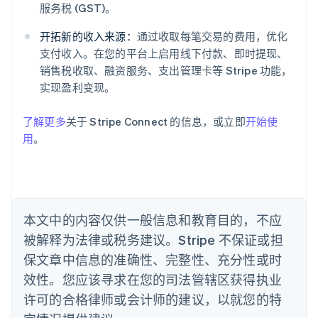
爱尔兰
服务税 (GST)。
English
爱沙尼亚
开拓新的收入来源：
通过收取每笔交易的费用，优化
English
支付收入。在您的平台上启用线下付款、即时提现、
奥地利
销售税收取、融资服务、支出管理卡等 Stripe 功能，
Deutsch
English
实现盈利变现。
澳大利亚
English
巴西
了解更多
关于 Stripe Connect 的信息，或立即
开始使
Português
English
用
。
保加利亚
English
比利时
Nederlands
Français
Deutsch
English
波兰
本文中的内容仅供一般信息和教育目的，不应
English
丹麦
被解释为法律或税务建议。Stripe 不保证或担
English
保文章中信息的准确性、完整性、充分性或时
德国
效性。您应该寻求在您的司法管辖区获得执业
Deutsch
English
法国
许可的合格律师或会计师的建议，以就您的特
Français
English