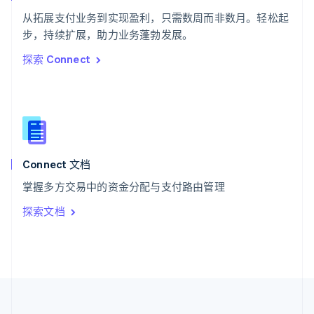
泰国
ไทย
English
从拓展支付业务到实现盈利，只需数周而非数月。轻松起
希腊
步，持续扩展，助力业务蓬勃发展。
English
探索 Connect
西班牙
Español
English
新加坡
English
简体中文
新西兰
English
匈牙利
English
Connect 文档
意大利
掌握多方交易中的资金分配与支付路由管理
Italiano
English
印度
探索文档
English
英国
English
直布罗陀
English
中国内地
简体中文
English