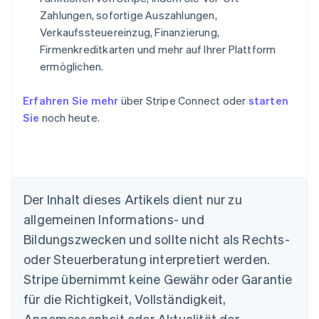
Zahlungen, sofortige Auszahlungen,
Verkaufssteuereinzug, Finanzierung,
Firmenkreditkarten und mehr auf Ihrer Plattform
ermöglichen.
Erfahren Sie mehr
über Stripe Connect oder
starten
Sie
noch heute.
Der Inhalt dieses Artikels dient nur zu
allgemeinen Informations- und
Australien
Bildungszwecken und sollte nicht als Rechts-
English
Belgien
oder Steuerberatung interpretiert werden.
Nederlands
Français
Deutsch
English
Stripe übernimmt keine Gewähr oder Garantie
Brasilien
für die Richtigkeit, Vollständigkeit,
Português
English
Bulgarien
Angemessenheit oder Aktualität der