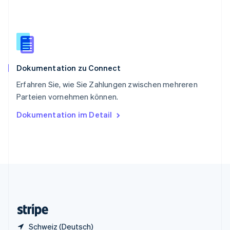
English
Italiano
Sonderverwaltungsregion Hongkong,
China
English
简体中文
Spanien
Español
English
Dokumentation zu Connect
Thailand
ไทย
English
Erfahren Sie, wie Sie Zahlungen zwischen mehreren
Tschechische Republik
Parteien vornehmen können.
English
Ungarn
Dokumentation im Detail
English
Vereinigte Arabische Emirate
English
Vereinigte Staaten
English
Español
简体中文
Vereinigtes Königreich
English
Zypern
English
Schweiz (Deutsch)