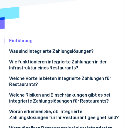
Betrugsprävention
Ecosystem
Atlas
Start-up-Gründung
Partner
Stripe App-Marktplatz
Climate
CO₂-Entnahme
Identity
Einführung
Online-Identitätsprüfung
Was sind integrierte Zahlungslösungen?
Wie funktionieren integrierte Zahlungen in der
Infrastruktur eines Restaurants?
Stripe-Sessions 2026
Welche Vorteile bieten integrierte Zahlungen für
Erfahren Sie, wie Stripe Lösungen für die Wirtschaft
Restaurants?
Jetzt ansehen
Welche Risiken und Einschränkungen gibt es bei
integrierte Zahlungslösungen für Restaurants?
Woran erkennen Sie, ob integrierte
Zahlungslösungen für Ihr Restaurant geeignet sind?
Wie viel kostet Sie der Abgleich?
Worauf sollten Restaurants bei einer integrierten