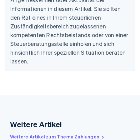
English
Informationen in diesem Artikel. Sie sollten
Dänemark
English
den Rat eines in Ihrem steuerlichen
Deutschland
Zuständigkeitsbereich zugelassenen
Deutsch
English
Estland
kompetenten Rechtsbeistands oder von einer
English
Steuerberatungsstelle einholen und sich
Festlandchina
hinsichtlich Ihrer speziellen Situation beraten
简体中文
English
Finnland
lassen.
English
Svenska
Frankreich
Français
English
Gibraltar
English
Griechenland
English
Indien
English
Weitere Artikel
Irland
English
Italien
Weitere Artikel zum Thema Zahlungen