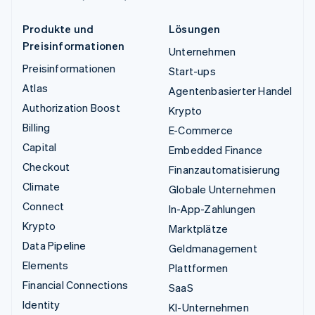
Produkte und
Lösungen
Preisinformationen
Unternehmen
Preisinformationen
Start-ups
Atlas
Agentenbasierter Handel
Authorization Boost
Krypto
Billing
E-Commerce
Capital
Embedded Finance
Checkout
Finanzautomatisierung
Climate
Globale Unternehmen
Connect
In-App-Zahlungen
Krypto
Marktplätze
Data Pipeline
Geldmanagement
Elements
Plattformen
Financial Connections
SaaS
Identity
KI-Unternehmen