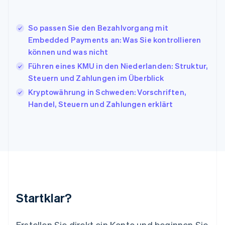
Italiano
English
Japan
日本語
English
So passen Sie den Bezahlvorgang mit
Kanada
Embedded Payments an: Was Sie kontrollieren
English
Français
können und was nicht
Kroatien
English
Italiano
Führen eines KMU in den Niederlanden: Struktur,
Lettland
Steuern und Zahlungen im Überblick
English
Kryptowährung in Schweden: Vorschriften,
Liechtenstein
Handel, Steuern und Zahlungen erklärt
Deutsch
English
Litauen
English
Luxemburg
Français
Deutsch
English
Malaysia
English
简体中文
Malta
English
Startklar?
Mexiko
Español
English
Neuseeland
Erstellen Sie direkt ein Konto und beginnen Sie