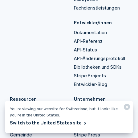
Fachdienstleistungen
Entwickler/innen
Dokumentation
API-Referenz
API-Status
API-Änderungsprotokoll
Bibliotheken und SDKs
Stripe Projects
Entwickler-Blog
Ressourcen
Unternehmen
Leitfäden
Produkt-Roadmap
You’re viewing our website for Switzerland, but it looks like
you’re in the United States.
Kundenstories
Karriere
Switch to the United States site
Blog
Newsroom
Gemeinde
Stripe Press