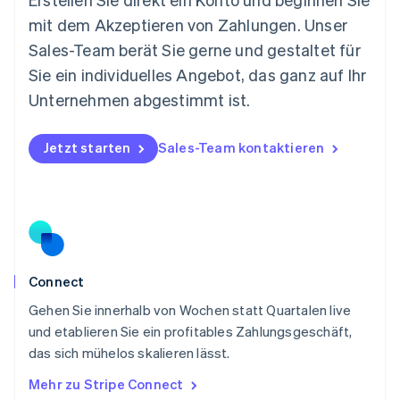
English
mit dem Akzeptieren von Zahlungen. Unser
Niederlande
Nederlands
English
Sales-Team berät Sie gerne und gestaltet für
Norwegen
Sie ein individuelles Angebot, das ganz auf Ihr
English
Österreich
Unternehmen abgestimmt ist.
Deutsch
English
Polen
Jetzt starten
Sales-Team kontaktieren
English
Portugal
Português
English
Rumänien
English
Schweden
Svenska
English
Schweiz
Connect
Deutsch
Français
Italiano
English
Gehen Sie innerhalb von Wochen statt Quartalen live
Singapur
English
简体中文
und etablieren Sie ein profitables Zahlungsgeschäft,
Slowakei
das sich mühelos skalieren lässt.
English
Mehr zu Stripe Connect
Slowenien