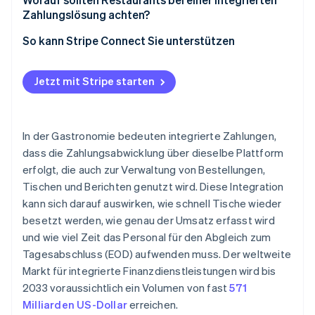
Zahlungslösung achten?
Nutzen Sie bereits eine Plattform, die integrierte
Zahlungsfunktionen unterstützt?
So kann Stripe Connect Sie unterstützen
Wie hoch ist Ihr Zahlungsvolumen?
Jetzt mit Stripe starten
Wie wichtig sind Zahlungsdaten für Ihre
übergeordneten Analysen?
Wie hoch ist Ihre Toleranz gegenüber
In der Gastronomie bedeuten integrierte Zahlungen,
Anbieterabhängigkeit?
dass die Zahlungsabwicklung über dieselbe Plattform
erfolgt, die auch zur Verwaltung von Bestellungen,
Tischen und Berichten genutzt wird. Diese Integration
kann sich darauf auswirken, wie schnell Tische wieder
besetzt werden, wie genau der Umsatz erfasst wird
und wie viel Zeit das Personal für den Abgleich zum
Tagesabschluss (EOD) aufwenden muss. Der weltweite
Markt für integrierte Finanzdienstleistungen wird bis
2033 voraussichtlich ein Volumen von fast
571
Milliarden US-Dollar
erreichen.