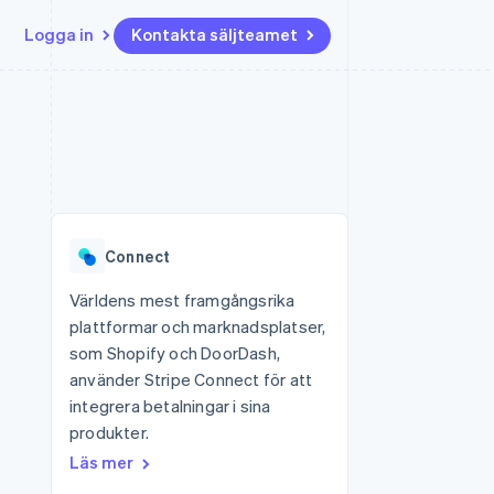
Logga in
Kontakta säljteamet
Resurser
Ecosystem
Kontakt
ch
Mer
er
Appintegrationer
Partner
Kontakta säljteamet
Product roadmap
Kodexempel
Stripe App Marketplace
Bli partner
Se vad som kommer härnäst
Utvecklarblogg
r plattformar
tid
API-status
Radar
 plattformar
Bedrägeribekämpning
nanstjänster
Connect
Atlas
tuella kort
Bolagsbildning för startups
Världens mest framgångsrika
plattformar och marknadsplatser,
Climate
Koldioxidinfångning
som Shopify och DoorDash,
använder Stripe Connect för att
Identity
Identitetsverifiering online
integrera betalningar i sina
produkter.
Läs mer