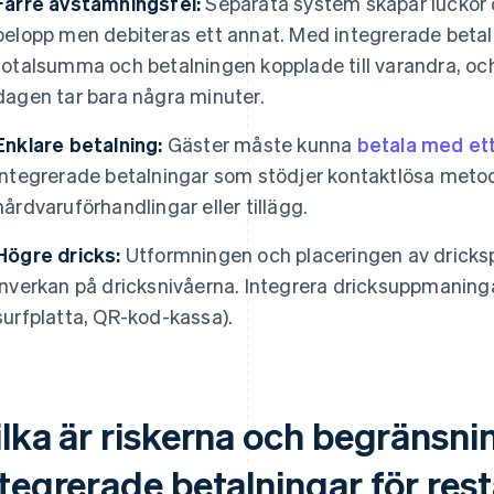
Färre avstämningsfel:
Separata system skapar luckor dä
belopp men debiteras ett annat. Med integrerade betaln
totalsumma och betalningen kopplade till varandra, oc
dagen tar bara några minuter.
Enklare betalning:
Gäster måste kunna
betala med ett
Integrerade betalningar som stödjer kontaktlösa metod
hårdvaruförhandlingar eller tillägg.
Högre dricks:
Utformningen och placeringen av dricks
inverkan på dricksnivåerna. Integrera dricksuppmaninga
surfplatta, QR-kod-kassa).
ilka är riskerna och begränsn
ntegrerade betalningar för re