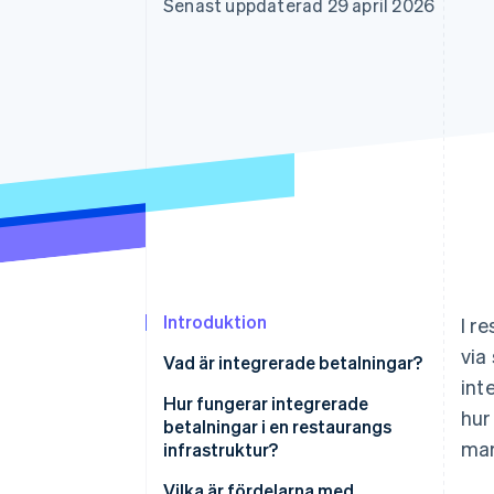
Senast uppdaterad 29 april 2026
Accelererad kassaprocess
Financial Connections
Länkade finanskontodata
Introduktion
I r
via
Vad är integrerade betalningar?
int
Hur fungerar integrerade
hur
betalningar i en restaurangs
mar
infrastruktur?
Vilka är fördelarna med