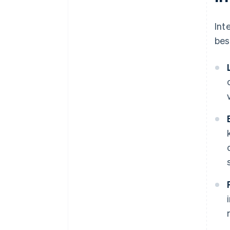
Int
bes