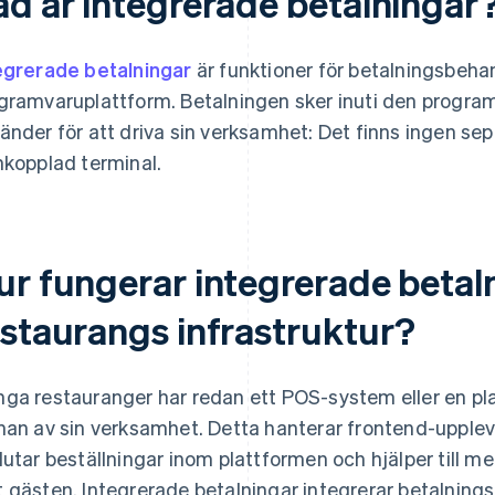
ad är integrerade betalningar
egrerade betalningar
är funktioner för betalningsbehan
gramvaruplattform. Betalningen sker inuti den progra
änder för att driva sin verksamhet: Det finns ingen se
nkopplad terminal.
ur fungerar integrerade betaln
estaurangs infrastruktur?
ga restauranger har redan ett POS-system eller en pla
nan av sin verksamhet. Detta hanterar frontend-upplev
lutar beställningar inom plattformen och hjälper till m
 gästen. Integrerade betalningar integrerar betalnings