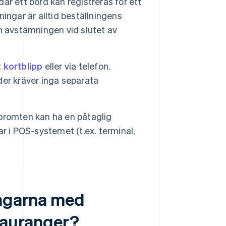
r ett bord kan registreras för ett
ingar är alltid beställningens
h avstämningen vid slutet av
 kortblipp
eller via telefon.
er kräver inga separata
promten kan ha en påtaglig
r i POS-systemet (t.ex. terminal,
ingarna med
stauranger?