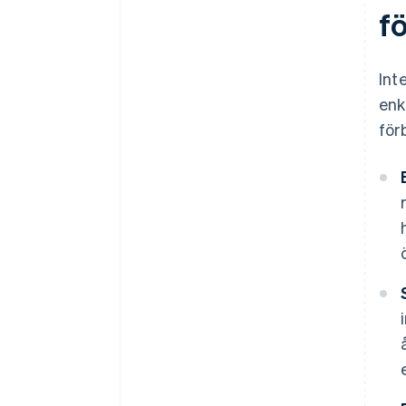
f
Int
enk
för