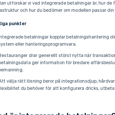
an utforskar vi vad integrerade betalningar är, hur de 
rastruktur och hur du bedömer om modellen passar din
tiga punkter
Integrerade betalningar kopplar betalningshantering dir
system eller hanteringsprogramvara.
Restauranger drar generellt störst nytta när transakti
betalningsdata ger information för bredare affärsbes
bemanning.
Att välja rätt lösning beror på integrationsdjup, hårdv
flexibilitet du behöver för att konfigurera dricks, utbet