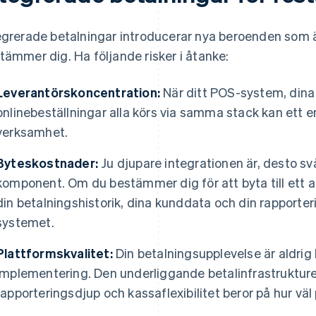
egrerade betalningar introducerar nya beroenden som ä
tämmer dig. Ha följande risker i åtanke:
Leverantörskoncentration:
När ditt POS-system, dina 
onlinebeställningar alla körs via samma stack kan ett e
verksamhet.
Byteskostnader:
Ju djupare integrationen är, desto svå
komponent. Om du bestämmer dig för att byta till ett
din betalningshistorik, dina kunddata och din rapporter
systemet.
Plattformskvalitet:
Din betalningsupplevelse är aldrig 
implementering. Den underliggande betalinfrastruktur
rapporteringsdjup och kassaflexibilitet beror på hur vä