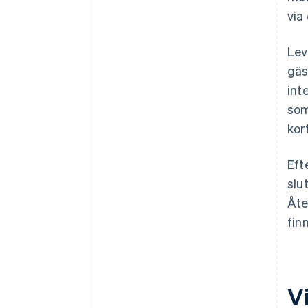
via
Lev
gäs
int
som
kor
Eft
slu
Åte
fin
V