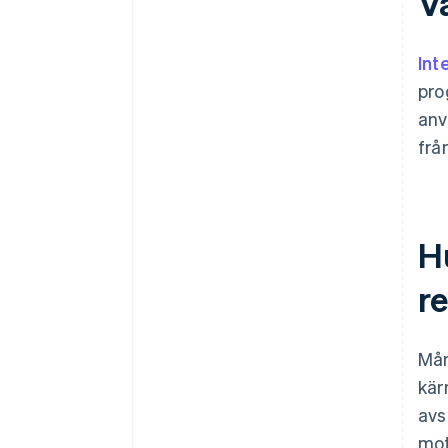
V
din övergripande analys?
Hur stor tolerans har du för
leverantörsberoende?
Int
pro
anv
frå
H
r
Mån
kär
avs
mot