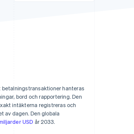
Stripe Sessions 2026
Se hur Stripe bygger den
ekonomiska
infrastrukturen för AI.
Titta nu
t betalningstransaktioner hanteras
ingar, bord och rapportering. Den
xakt intäkterna registreras och
tet av dagen. Den globala
miljarder USD
år 2033.