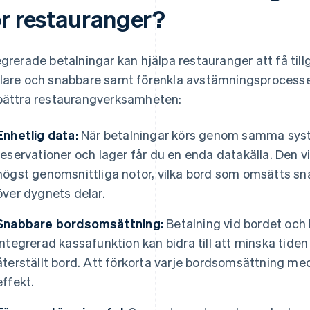
ör restauranger?
egrerade betalningar kan hjälpa restauranger att få till
lare och snabbare samt förenkla avstämningsprocesser
bättra restaurangverksamheten:
Enhetlig data:
När betalningar körs genom samma syst
reservationer och lager får du en enda datakälla. Den v
högst genomsnittliga notor, vilka bord som omsätts sn
över dygnets delar.
Snabbare bordsomsättning:
Betalning vid bordet och
integrerad kassafunktion kan bidra till att minska tide
återställt bord. Att förkorta varje bordsomsättning m
effekt.