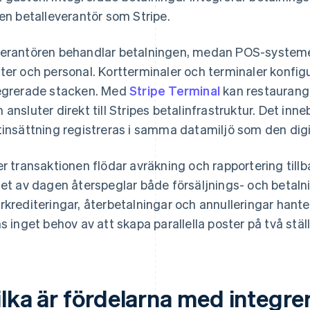
 en betalleverantör som Stripe.
erantören behandlar betalningen, medan POS-systemet
ter och personal. Kortterminaler och terminaler konfig
egrerade stacken. Med
Stripe Terminal
kan restaurange
 ansluter direkt till Stripes betalinfrastruktur. Det inneb
tinsättning registreras i samma datamiljö som den digi
er transaktionen flödar avräkning och rapportering tillb
tet av dagen återspeglar både försäljnings- och betal
rkrediteringar, återbetalningar och annulleringar han
ns inget behov av att skapa parallella poster på två stäl
ilka är fördelarna med integre