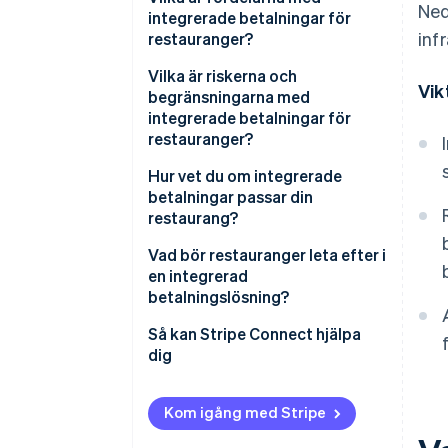
Ned
integrerade betalningar för
inf
restauranger?
Vilka är riskerna och
Vik
begränsningarna med
integrerade betalningar för
restauranger?
Hur vet du om integrerade
betalningar passar din
restaurang?
Hur mycket kostar
Vad bör restauranger leta efter i
avstämningen dig?
en integrerad
betalningslösning?
Använder du redan en plattform
som stödjer integrerade
Så kan Stripe Connect hjälpa
betalningar?
dig
Hur ser din volym ut?
Kom igång med Stripe
Hur viktig är betalningsdata för