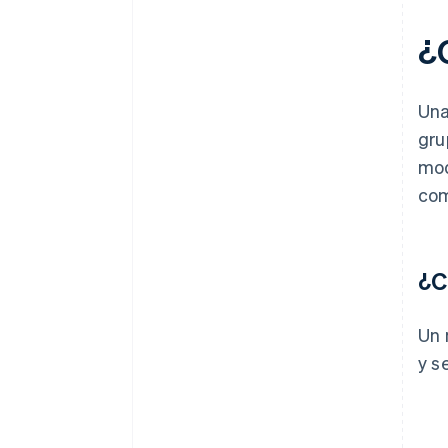
Prueba la plataforma
¿
Promueve y lanza la plataforma
Una
gru
mod
com
¿C
Un 
y s