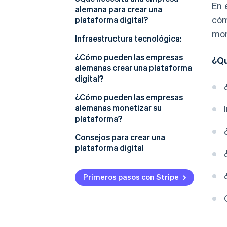
En 
plataformas
alemana para crear una
cóm
plataforma digital?
mon
Estrategia de la plataforma
Infraestructura tecnológica:
Asociaciones
¿Cómo pueden las empresas
¿Qu
alemanas crear una plataforma
Seguridad jurídica
digital?
Determina el modelo de
¿Cómo pueden las empresas
plataforma
alemanas monetizar su
plataforma?
Analiza el entorno del mercado
Publicidad y patrocinio
Consejos para crear una
Define funciones
plataforma digital
Planifica los recursos
Primeros pasos con Stripe
Asegura la financiación
Aclara las responsabilidades
internas