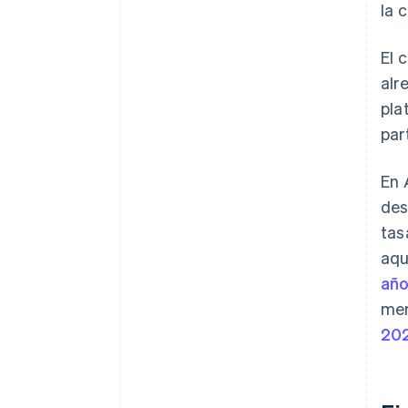
la 
El 
alr
pla
par
En 
des
tas
aqu
año
mer
20