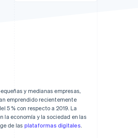
Sesiones de Stripe
2026
Descubre cómo Stripe
construye la
infraestructura
económica para la IA.
Mirar ahora
s pequeñas y medianas empresas,
an emprendido recientemente
el 5 % con respecto a 2019. La
 la economía y la sociedad en las
uge de las
plataformas digitales
.