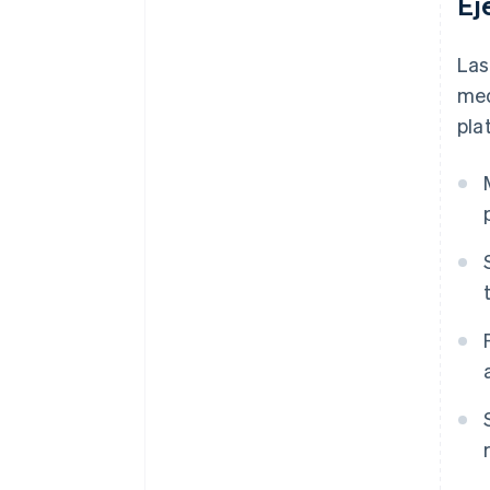
Ej
Las
med
pla