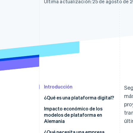
Última actualización: 25 de agosto de 
Introducción
Seg
má
¿Qué es una plataforma digital?
pro
¿Cuál es la diferencia entre una
Impacto económico de los
tra
plataforma y un marketplace?
modelos de plataforma en
últ
Alemania
Ejemplos de diferentes tipos de
¿Qué necesita una empresa