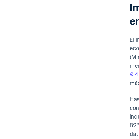
I
e
El 
eco
(Mi
mer
€ 4
más
Has
con
ind
B2B
dat