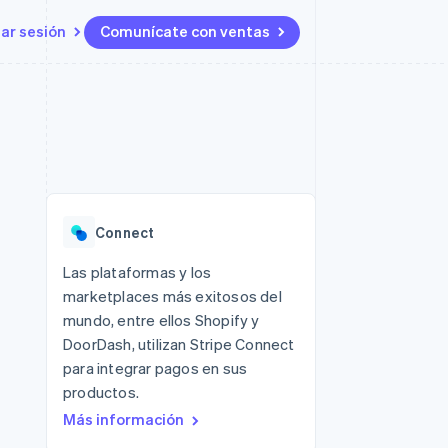
iar sesión
Comunícate con ventas
Recursos
Ecosistema
Contacto
 marketplaces
Más
Integraciones de aplicaciones
Socios
Contacta con ventas
Product roadmap
s
Ejemplos de código
Stripe App Marketplace
Conviértete en socio
Ver lo que viene
ataformas
Blog de desarrolladores
Estado de la API
Radar
Prevención de fraude
Connect
Atlas
Constitución de una startup
 lucro
Las plataformas y los
marketplaces más exitosos del
Climate
Eliminación de dióxido de
mundo, entre ellos Shopify y
carbono
DoorDash, utilizan Stripe Connect
para integrar pagos en sus
productos.
Más información