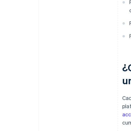
¿
u
Cad
pla
acc
cum