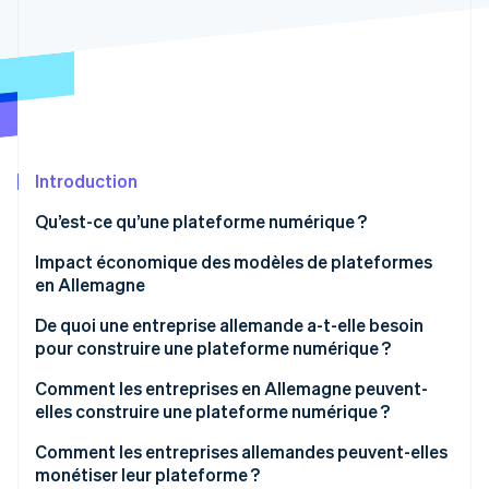
Découvrez les prochaines évolutions
Commerce en ligne
Radar
Prévention de la fraude
Écosystème
Atlas
Constitution de start-up
Partenaires
Climate
Stripe App Marketplace
Élimination du carbone
Introduction
Identity
Qu’est-ce qu’une plateforme numérique ?
Vérification de l'identité
Quelle est la différence entre une plateforme et une
Impact économique des modèles de plateformes
marketplace ?
en Allemagne
Exemples de différents types de plateformes
De quoi une entreprise allemande a-t-elle besoin
pour construire une plateforme numérique ?
Stripe Sessions 2026
Découvrez comment Stripe construit l’infrastructure écono
Stratégie de plateforme
Comment les entreprises en Allemagne peuvent-
Regarder la vidéo
elles construire une plateforme numérique ?
Infrastructure technologique
Déterminer le modèle de la plateforme
Comment les entreprises allemandes peuvent-elles
Partenariats
monétiser leur plateforme ?