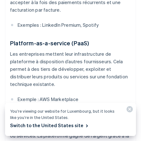
accepter à la fois des paiements récurrents et une
facturation par facture.
Exemples : LinkedIn Premium, Spotify
Platform-as-a-service (PaaS)
Les entreprises mettent leur infrastructure de
plateforme à disposition d’autres fournisseurs. Cela
permet à des tiers de développer, exploiter et
distribuer leurs produits ou services sur une fondation
technique existante.
Exemple : AWS Marketplace
You’re viewing our website for Luxembourg, but it looks
Frais de référencement/publicité
like you’re in the United States.
Switch to the United States site
Les fournisseurs paient pour référencer leurs produits
ou services. La plateforme gagne de l’argent grâce à la