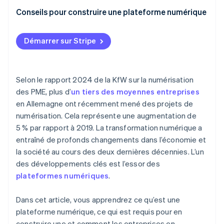
Analyser l’environnement de marché
Sécurité juridique
Conseils pour construire une plateforme numérique
Définir les fonctions
Planifier les ressources
Démarrer sur Stripe
Sécuriser le financement
Clarifier les responsabilités internes
Selon le rapport 2024 de la KfW sur la numérisation
des PME, plus d’
un tiers des moyennes entreprises
Tester la plateforme
en Allemagne ont récemment mené des projets de
Promouvoir et lancer la plateforme
numérisation. Cela représente une augmentation de
5 % par rapport à 2019. La transformation numérique a
entraîné de profonds changements dans l’économie et
la société au cours des deux dernières décennies. L’un
des développements clés est l’essor des
plateformes numériques
.
Dans cet article, vous apprendrez ce qu’est une
plateforme numérique, ce qui est requis pour en
construire une et comment les entreprises en