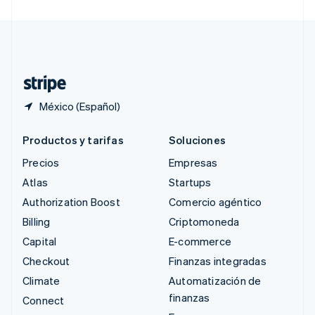
Suecia
Svenska
English
Suiza
Deutsch
Français
Italiano
English
Tailandia
ไทย
English
México (Español)
Productos y tarifas
Soluciones
Precios
Empresas
Atlas
Startups
Authorization Boost
Comercio agéntico
Billing
Criptomoneda
Capital
E-commerce
Checkout
Finanzas integradas
Climate
Automatización de
finanzas
Connect