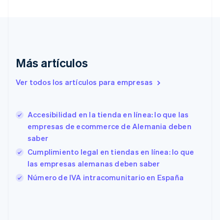
Dinamarca
English
Emiratos Árabes Unidos
English
Eslovaquia
English
Más artículos
Eslovenia
English
Italiano
Ver todos los artículos para empresas
España
Español
English
Estados Unidos
English
Español
简体中文
Accesibilidad en la tienda en línea: lo que las
Estonia
empresas de ecommerce de Alemania deben
English
saber
Finlandia
Cumplimiento legal en tiendas en línea: lo que
English
Svenska
Francia
las empresas alemanas deben saber
Français
English
Número de IVA intracomunitario en España
Gibraltar
English
Grecia
English