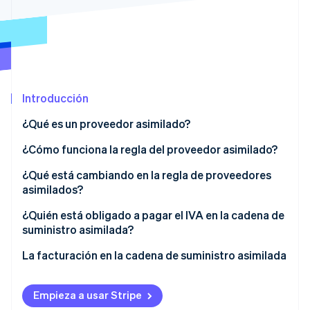
Ecosistema
Sesiones de Stripe 2026
Socios
Descubre cómo Stripe construye la infraestructura económi
Stripe App Marketplace
Mirar ahora
Introducción
¿Qué es un proveedor asimilado?
¿Qué es ViDA?
¿Cómo funciona la regla del proveedor asimilado?
¿Qué está cambiando en la regla de proveedores
asimilados?
¿Quién está obligado a pagar el IVA en la cadena de
suministro asimilada?
La facturación en la cadena de suministro asimilada
Empieza a usar Stripe