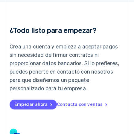
Hungría
English
India
English
Irlanda
¿Todo listo para empezar?
English
Italia
Crea una cuenta y empieza a aceptar pagos
Italiano
English
Japón
sin necesidad de firmar contratos ni
日本語
English
proporcionar datos bancarios. Si lo prefieres,
Letonia
English
puedes ponerte en contacto con nosotros
Liechtenstein
para que diseñemos un paquete
Deutsch
English
Lituania
personalizado para tu empresa.
English
Luxemburgo
Empezar ahora
Contacta con ventas
Français
Deutsch
English
Malasia
English
简体中文
Malta
English