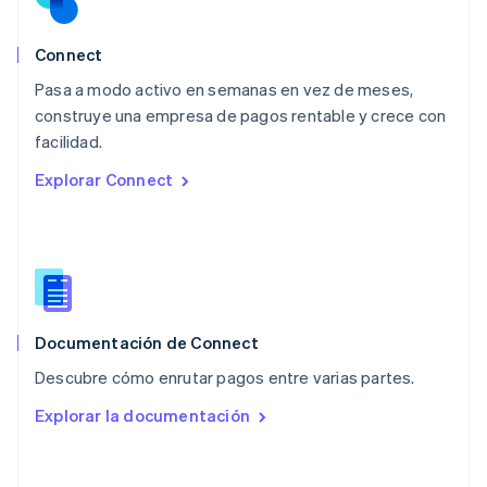
México
Español
English
Noruega
Connect
English
Pasa a modo activo en semanas en vez de meses,
Nueva Zelandia
English
construye una empresa de pagos rentable y crece con
Países Bajos
facilidad.
Nederlands
English
Explorar Connect
Polonia
English
Portugal
Português
English
RAE de Hong Kong, China
English
简体中文
Reino Unido
English
Documentación de Connect
República Checa
Descubre cómo enrutar pagos entre varias partes.
English
Rumania
Explorar la documentación
English
Singapur
English
简体中文