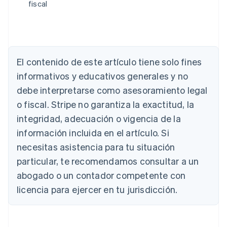
fiscal
Alemania
Deutsch
English
Australia
English
El contenido de este artículo tiene solo fines
Austria
informativos y educativos generales y no
Deutsch
English
Bélgica
debe interpretarse como asesoramiento legal
Nederlands
Français
Deutsch
English
o fiscal. Stripe no garantiza la exactitud, la
Brasil
integridad, adecuación o vigencia de la
Português
English
Bulgaria
información incluida en el artículo. Si
English
necesitas asistencia para tu situación
Canadá
English
Français
particular, te recomendamos consultar a un
China continental
abogado o un contador competente con
简体中文
English
Chipre
licencia para ejercer en tu jurisdicción.
English
Croacia
English
Italiano