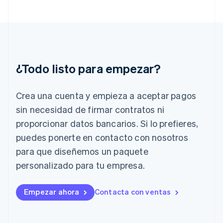
English
Grecia
English
Hungría
English
India
English
¿Todo listo para empezar?
Irlanda
English
Crea una cuenta y empieza a aceptar pagos
Italia
Italiano
English
sin necesidad de firmar contratos ni
Japón
proporcionar datos bancarios. Si lo prefieres,
日本語
English
Letonia
puedes ponerte en contacto con nosotros
English
para que diseñemos un paquete
Liechtenstein
personalizado para tu empresa.
Deutsch
English
Lituania
English
Empezar ahora
Contacta con ventas
Luxemburgo
Français
Deutsch
English
Malasia