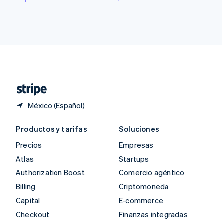
English
Singapur
English
简体中文
Suecia
Svenska
English
Suiza
Deutsch
Français
Italiano
English
Tailandia
ไทย
English
México (Español)
Productos y tarifas
Soluciones
Precios
Empresas
Atlas
Startups
Authorization Boost
Comercio agéntico
Billing
Criptomoneda
Capital
E-commerce
Checkout
Finanzas integradas