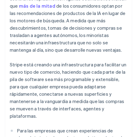
que
más de la mitad
de los consumidores optan por
las recomendaciones de productos de la IA en lugar de
los motores de búsqueda. A medida que más
descubrimientos, tomas de decisiones y compras se
Alemania
trasladan a agentes autónomos, los minoristas
Deutsch
English
necesitarán una infraestructura que no solo se
Australia
mantenga al día, sino que desarrolle nuevas ventajas.
English
Austria
Stripe está creando una infraestructura para facilitar un
Deutsch
English
Bélgica
nuevo tipo de comercio, haciendo que cada parte de la
Nederlands
Français
Deutsch
English
pila de software sea más programable y extensible,
Brasil
para que cualquier empresa pueda adaptarse
Português
English
rápidamente, conectarse a nuevas superficies y
Bulgaria
mantenerse a la vanguardia a medida que las compras
English
Canadá
se mueven a través de interfaces, agentes y
English
Français
plataformas.
China continental
简体中文
English
Para las empresas que crean experiencias de
Chipre