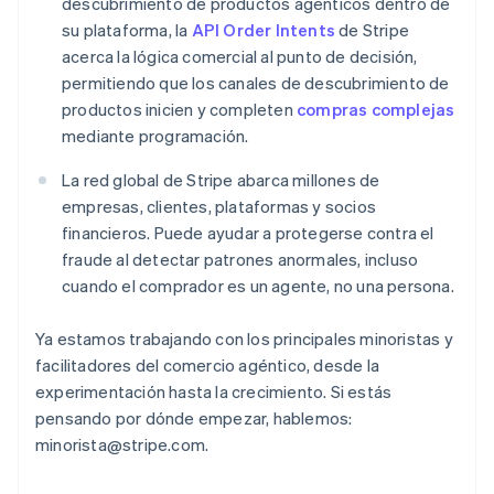
descubrimiento de productos agénticos dentro de
English
Croacia
su plataforma, la
API Order Intents
de Stripe
English
Italiano
acerca la lógica comercial al punto de decisión,
Dinamarca
permitiendo que los canales de descubrimiento de
English
productos inicien y completen
compras complejas
Emiratos Árabes Unidos
mediante programación.
English
Eslovaquia
La red global de Stripe abarca millones de
English
empresas, clientes, plataformas y socios
Eslovenia
financieros. Puede ayudar a protegerse contra el
English
Italiano
España
fraude al detectar patrones anormales, incluso
Español
English
cuando el comprador es un agente, no una persona.
Estados Unidos
English
Español
简体中文
Ya estamos trabajando con los principales minoristas y
Estonia
facilitadores del comercio agéntico, desde la
English
Finlandia
experimentación hasta la crecimiento. Si estás
English
Svenska
pensando por dónde empezar, hablemos:
Francia
minorista@stripe.com.
Français
English
Gibraltar