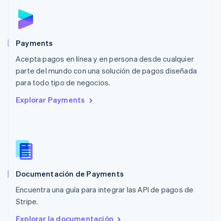
English
简体中文
Malta
English
México
Español
English
Payments
Noruega
Acepta pagos en línea y en persona desde cualquier
English
parte del mundo con una solución de pagos diseñada
Nueva Zelandia
English
para todo tipo de negocios.
Países Bajos
Explorar Payments
Nederlands
English
Polonia
English
Portugal
Português
English
RAE de Hong Kong, China
English
简体中文
Documentación de Payments
Reino Unido
English
Encuentra una guía para integrar las API de pagos de
República Checa
Stripe.
English
Rumania
Explorar la documentación