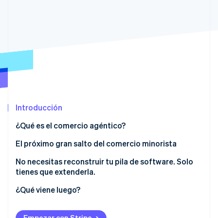
Ecosistema
Sesiones de Stripe 2026
Socios
Descubre cómo Stripe construye la infraestructura económi
Stripe App Marketplace
Mirar ahora
Introducción
¿Qué es el comercio agéntico?
El próximo gran salto del comercio minorista
1. Haz que tu catálogo de productos sea legible por
No necesitas reconstruir tu pila de software. Solo
el agente
tienes que extenderla.
2. Organiza experiencias impulsadas por agentes
¿Qué viene luego?
dentro de tus propias propiedades digitales
3. Habilita el proceso de compra fácil de usar para el
Empezar con Stripe