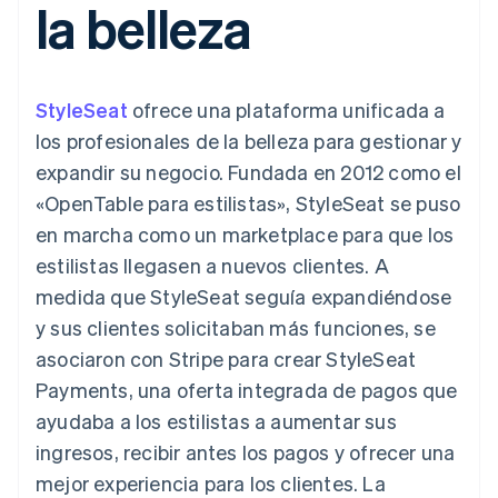
la belleza
Authorization
Recognition
Empresa
Gestión del dinero
Gestionar
Boost
Automatización
Plataformas
suscripciones
Optimizaciones
contable
Hoja de ruta del
SaaS
Ofrecer cobro por
de aceptación
Stripe Sigma
producto
consumo
Link
Informes
Conferencia anual
Emitir tarjetas
StyleSeat
ofrece una plataforma unificada a
Proceso de
personalizados
Sessions
respaldadas por
compra
Data Pipeline
Empleos
monedas estables
los profesionales de la belleza para gestionar y
Por sector
acelerado
Sincronización
Sala de prensa
Aprovisiona y gestiona
expandir su negocio. Fundada en 2012 como el
de datos
Stripe Press
servicios con agentes
Empresas de IA
«OpenTable para estilistas», StyleSeat se puso
Economía de los
en marcha como un marketplace para que los
creadores
Juegos
Contacto
estilistas llegasen a nuevos clientes. A
Más
Recursos
Hostelería, viajes y ocio
Product roadmap
medida que StyleSeat seguía expandiéndose
Contacta con ventas
Ver lo que viene
Seguros
Integraciones de
Conviértete en socio
y sus clientes solicitaban más funciones, se
Medios de
aplicaciones
Radar
comunicación y
Ejemplos de código
asociaron con Stripe para crear StyleSeat
Prevención de fraude
entretenimiento
Blog de
Payments, una oferta integrada de pagos que
Organizaciones sin
desarrolladores
Atlas
fines de lucro
Estado de la API
Constitución de una startup
ayudaba a los estilistas a aumentar sus
Servicios
ingresos, recibir antes los pagos y ofrecer una
Climate
profesionales
Eliminación de dióxido de carbono
Sector público
mejor experiencia para los clientes. La
Minorista