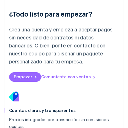
Japón
日本語
English
¿Todo listo para empezar?
Letonia
English
Liechtenstein
Crea una cuenta y empieza a aceptar pagos
Deutsch
English
Lituania
sin necesidad de contratos ni datos
English
bancarios. O bien, ponte en contacto con
Luxemburgo
nuestro equipo para diseñar un paquete
Français
Deutsch
English
Malasia
personalizado para tu empresa.
English
简体中文
Malta
English
Empezar
Comunícate con ventas
México
Español
English
Noruega
English
Nueva Zelandia
English
Cuentas claras y transparentes
Países Bajos
Precios integrados por transacción sin comisiones
Nederlands
English
ocultas