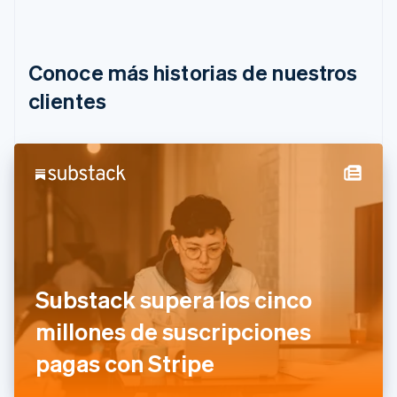
Bélgica
Nederlands
Français
Deutsch
English
Brasil
Português
English
Conoce más historias de nuestros
Bulgaria
English
clientes
Canadá
English
Français
China continental
简体中文
English
Chipre
English
Croacia
English
Italiano
Dinamarca
English
Emiratos Árabes Unidos
Substack supera los cinco
English
millones de suscripciones
Eslovaquia
English
pagas con Stripe
Eslovenia
English
Italiano