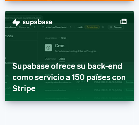
España
Español
English
Estados Unidos
English
Español
简体中文
Estonia
English
Finlandia
English
Svenska
Francia
Français
English
Gibraltar
Supabase ofrece su back-end
English
como servicio a 150 países con
Grecia
English
Stripe
Hungría
English
India
English
Irlanda
English
Italia
Italiano
English