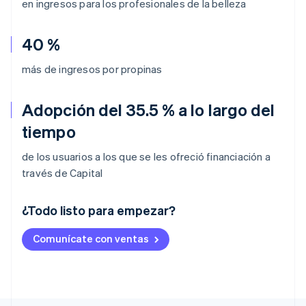
en ingresos para los profesionales de la belleza
40 %
más de ingresos por propinas
Adopción del 35.5 % a lo largo del
tiempo
de los usuarios a los que se les ofreció financiación a
través de Capital
¿Todo listo para empezar?
Alemania
Comunícate con ventas
Deutsch
English
Australia
English
Austria
Deutsch
English