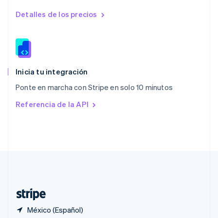
Polonia
English
Detalles de los precios
Portugal
Português
English
RAE de Hong Kong, China
English
简体中文
Reino Unido
English
Inicia tu integración
República Checa
Ponte en marcha con Stripe en solo 10 minutos
English
Rumania
Referencia de la API
English
Singapur
English
简体中文
Suecia
Svenska
English
Suiza
Deutsch
Français
Italiano
English
Tailandia
ไทย
English
México (Español)