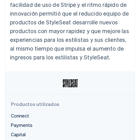
facilidad de uso de Stripe y el ritmo rápido de
innovación permitió que el reducido equipo de
productos de StyleSeat desarrolle nuevos
Ecosistema
Sesiones de Stripe 2026
productos con mayor rapidez y que mejore las
Socios
Descubre cómo Stripe construye la infraestructura económi
experiencias para los estilistas y sus clientes,
Stripe App Marketplace
Mirar ahora
al mismo tiempo que impulsa el aumento de
ingresos para los estilistas y StyleSeat.
Productos utilizados
Connect
Payments
Capital