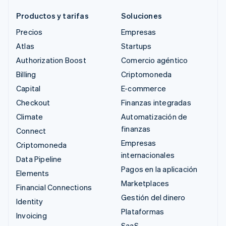
Productos y tarifas
Soluciones
Precios
Empresas
Atlas
Startups
Authorization Boost
Comercio agéntico
Billing
Criptomoneda
Capital
E-commerce
Checkout
Finanzas integradas
Climate
Automatización de
finanzas
Connect
Empresas
Criptomoneda
internacionales
Data Pipeline
Pagos en la aplicación
Elements
Marketplaces
Financial Connections
Gestión del dinero
Identity
Plataformas
Invoicing
SaaS