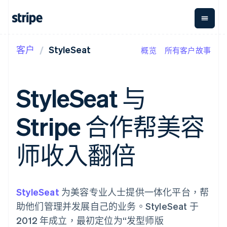
客户
StyleSeat
概览
所有客户故事
按企业阶段
文档
学习
支付
营收
资金管
平台
理
易市
大型企业
Stripe 文档
博客
Payments
Billing
初创企业
API 参考文档
客户案例
StyleSeat 与
在线支付
经常性收入
Global
Conn
库与 SDK
指南
Managed
Metronome
Payouts
Stripe Apps
Payments
按用量计费
平台
Stripe 合作帮美容
备案商家解决
Subscriptions
向第三
按应用场景
方案
方打款
支持
订阅管理
Payment links
Crypto
指南
智能体商务
师收入翻倍
Invoicing
钱包、
加密货币
获取支持
无代码支付
一次性或定期
稳定币
电子商务
接受线上付款
托管支持方案
Checkout
账单
发行和
嵌入式金融
实施预置结账流程
专业服务
预构建支付界
Tax
发卡基
财务自动化
构建平台或交易市场
面
销售税和增值
础设施
全球化企业
管理订阅
StyleSeat
为美容专业人士提供一体化平台，帮
Elements
税自动化
应用内支付
提供按用量计费
灵活的 UI 组件
Revenue
助他们管理并发展自己的业务。StyleSeat 于
交易市场
发行稳定币支持的支付卡
Payment
Recognition
公司
资金管理
通过智能体配置和管理服
2012 年成立，最初定位为“发型师版
methods
会计自动化
平台
务