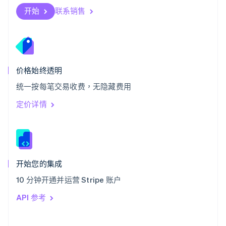
斯洛伐克
开始
联系销售
English
斯洛文尼亚
English
Italiano
泰国
ไทย
English
希腊
价格始终透明
English
统一按每笔交易收费，无隐藏费用
西班牙
Español
English
定价详情
新加坡
English
简体中文
新西兰
English
匈牙利
English
开始您的集成
意大利
10 分钟开通并运营 Stripe 账户
Italiano
English
印度
API 参考
English
英国
English