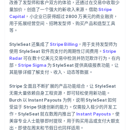
改善了发型师和客户双方的体验，还通过在交易中收取少
量加价，创造了一个强大的新收入来源。借助
Stripe
Capital
，小企业已获得超过 2800 万美元的商业融资，
用于拓展经营空间、招聘发型师、购买产品和造型工具
等。
StyleSeat 还集成了
Stripe Billing
，用于支持发型师为
使用 StyleSeat 软件而支付的周期性订阅费用。
Stripe
Radar
可在数十亿美元交易中检测并防范欺诈行为。在内
部，
Stripe Sigma
为 StyleSeat 提供高级报表功能，让
其能够详细了解支付、收入、动态等数据。
Stripe 全面且不断扩展的产品功能组合，让 StyleSeat
无需大量依赖自身工程资源，即可轻松使用新功能。
Burch 以 Instant Payouts 为例，说明 StyleSeat 如何
受益于 Stripe 快速创新的能力。仅需投入极少的开发工
作，StyleSeat 就在数周内推出了
Instant Payouts
，使
美容专业人士能够即时提现，用于购买用品或支付大额支
出，即使在周末和节假日也同样适用。