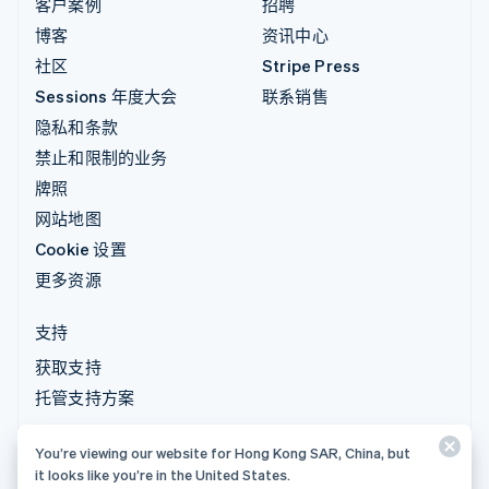
客户案例
招聘
博客
资讯中心
社区
Stripe Press
Sessions 年度大会
联系销售
隐私和条款
禁止和限制的业务
牌照
网站地图
Cookie 设置
更多资源
支持
获取支持
托管支持方案
You’re viewing our website for Hong Kong SAR, China, but
© 2026 Stripe, LLC
it looks like you’re in the United States.