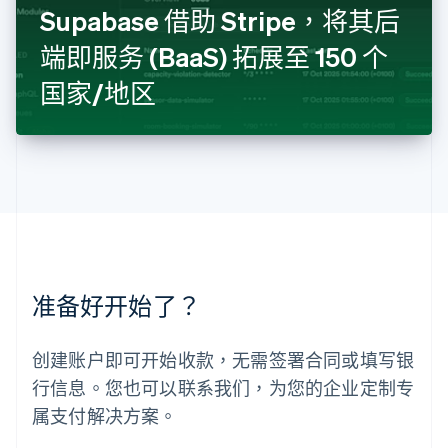
罗马尼亚
Supabase 借助 Stripe，将其后
English
端即服务 (BaaS) 拓展至 150 个
马尔他
English
国家/地区
马来西亚
English
简体中文
美国
English
Español
简体中文
墨西哥
Español
English
挪威
English
葡萄牙
Português
English
准备好开始了？
日本
日本語
English
瑞典
创建账户即可开始收款，无需签署合同或填写银
Svenska
English
瑞士
行信息。您也可以联系我们，为您的企业定制专
Deutsch
Français
Italiano
English
属支付解决方案。
塞浦路斯
English