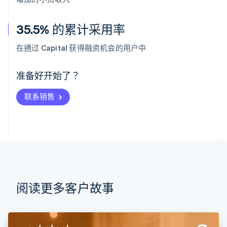
35.5% 的累计采用率
阿联酋
English
在通过 Capital 获得融资机会的用户中
爱尔兰
English
爱沙尼亚
准备好开始了？
English
奥地利
联系销售
Deutsch
English
澳大利亚
English
巴西
Português
English
保加利亚
English
比利时
Nederlands
Français
Deutsch
English
阅读更多客户故事
波兰
English
丹麦
English