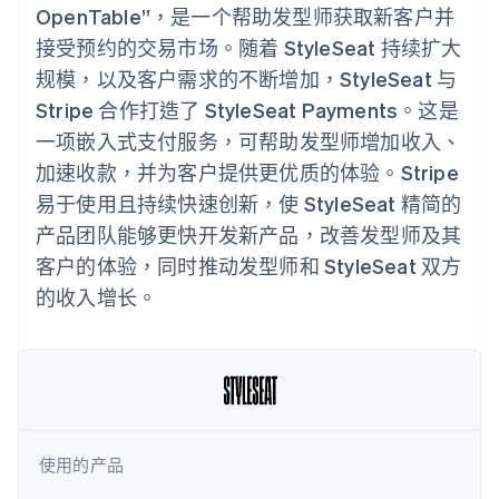
接入 125+ 种支
Stripe Sigma
产品路线图
OpenTable”，是一个帮助发型师获取新客户并
SaaS
付方式
自定义报告
Sessions 年度大会
接受预约的交易市场。随着 StyleSeat 持续扩大
Authorization
Data Pipeline
招聘
Boost
数据同步
资讯中心
规模，以及客户需求的不断增加，StyleSeat 与
支付成功率优
资源
Stripe Press
化
Stripe 合作打造了 StyleSeat Payments。这是
按行业
Link
应用集成
一项嵌入式支付服务，可帮助发型师增加收入、
加速结账
AI 企业
代码示例
加速收款，并为客户提供更优质的体验。Stripe
创作者经济
开发者博客
联系
游戏
API 状态
易于使用且持续快速创新，使 StyleSeat 精简的
酒店、旅游与休闲
联系销售
产品团队能够更快开发新产品，改善发型师及其
保险
成为合作伙伴
更多
媒体与娱乐
客户的体验，同时推动发型师和 StyleSeat 双方
Product roadmap
非营利组织
了解未来规划
专业服务
的收入增长。
公共部门
Radar
零售
欺诈防范
Atlas
初创企业注册
生态系统
Climate
碳移除
合作伙伴
使用的产品
Stripe App Marketplace